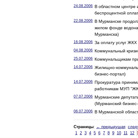
24.08.2006
В областном центре 
беспроцентной опла
22.08.2006
В Мурманске продол
жилом фонде водона
Мурманска)
16.08.2006
За оплату услуг ЖК
04.08.2006
Коммунальный кризис
25.07.2006
Коммунальщикам при
14.07.2006
Жилищно-коммунальн
бизнес-портал)
14.07.2006
Прокуратура приним
работникам МУП "ЖК
07.07.2006
Мурманские депутаты
(Мурманский бизнес-
06.07.2006
В Мурманской област
Страницы
:
← предыдущая
след
1
2
3
4
5
6
7
8
9
10
11
12