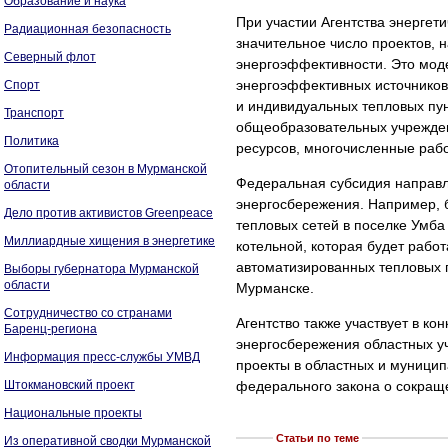
Образование и наука
При участии Агентства энерге
Радиационная безопасность
значительное число проектов,
Северный флот
энергоэффективности. Это мод
энергоэффективных источников
Спорт
и индивидуальных тепловых пун
Транспорт
общеобразовательных учрежден
Политика
ресурсов, многочисленные раб
Отопительный сезон в Мурманской
Федеральная субсидия направл
области
энергосбережения. Например, 
Дело против активистов Greenpeace
тепловых сетей в поселке Умба
Миллиардные хищения в энергетике
котельной, которая будет рабо
автоматизированных тепловых 
Выборы губернатора Мурманской
области
Мурманске.
Сотрудничество со странами
Агентство также участвует в к
Баренц-региона
энергосбережения областных у
Информация пресс-службы УМВД
проекты в областных и муници
Штокмановский проект
федерального закона о сокраще
Национальные проекты
Статьи по теме
Из оперативной сводки Мурманской