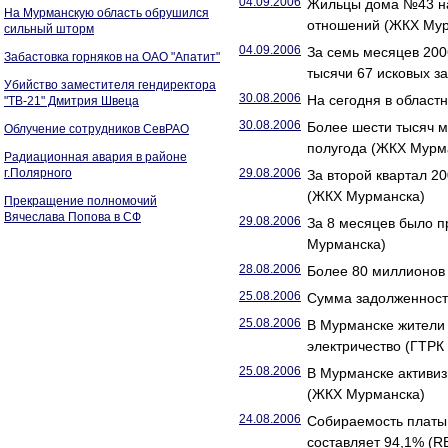
04.09.2006
Жильцы дома №43 на
На Мурманскую область обрушился
отношений (ЖКХ Мур
сильный шторм
04.09.2006
За семь месяцев 20
Забастовка горняков на ОАО "Апатит"
тысячи 67 исковых з
Убийство заместителя гендиректора
30.08.2006
На сегодня в област
"ТВ-21" Дмитрия Швеца
30.08.2006
Более шести тысяч м
Облучение сотрудников СевРАО
полугода (ЖКХ Мурм
Радиационная авария в районе
г.Полярного
29.08.2006
За второй квартал 2
(ЖКХ Мурманска)
Прекращение полномочий
Вячеслава Попова в СФ
29.08.2006
За 8 месяцев было п
Мурманска)
28.08.2006
Более 80 миллионов
25.08.2006
Сумма задолженност
25.08.2006
В Мурманске жители 
электричество (ГТРК
25.08.2006
В Мурманске активи
(ЖКХ Мурманска)
24.08.2006
Собираемость платы
составляет 94,1% (