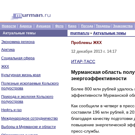
|
|
|
|
|
|
|
Новости
Адреса
Аукцион
Фото
Кино
Погода
Тендеры
Знакомства
Актуальные темы
murman.ru
»
Актуальные темы
Экономика региона
Проблемы ЖКХ
Арктика
12 декабря 2013 г. 14:17
Социальная сфера
ИТАР-ТАСС
ЖКХ
Мурманская область полу
Культурная жизнь края
энергоэффективности
Полезные ископаемые Кольского
полуострова
Более 800 млн рублей удалось 
эффективности Мурманской обла
Природа и экология Кольского
полуострова
Как сообщили в четверг в прес
Нефть и газ
составили 196 млн рублей, в 20
благодаря качеству подготовк
Международное сотрудничество
повышение энергетической эфф
Выборы в Мурманске и области
пресс-службы.