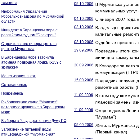
таможни
05.10.2006
В Мурманске устано
коммунальных услуг
Информация Управления
Россельхознадзора по Мурманской
04.10.2006
С января 2007 года 
области
03.10.2006
Владельцы приватиз
Инцидент в Баренцевом море с
капитальные ремонт
российским судном "Электрон"
03.10.2006
Судебные приставы 
Строительство гипермаркета в
центре Мурманска
29.09.2006
Подведены итоги кон
жилищно-коммунальн
В Баренцевом море затонула
атомная подводная лодка К-159 с
20.09.2006
В Ководоре за лето 
экипажем
коммуникаций (ГТРК
Монетизация льгот
15.09.2006
Подрядчик получил д
Сотовая связь
ремонтные работы (
Повременка
11.09.2006
В этом году коммуна
плановой замены из
Рыболовецкое судно "Малахит"
потерпело крушение в Баренцевом
11.09.2006
Скоро в домах Ленин
море
"Мурман")
Выборы в Государственную Думу РФ
05.09.2006
Житель Мурманска до
Загрязнение питьевой воды
(Первый канал)
птицефабрикой "Мурманская"