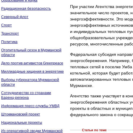
Образование и наука
При участии Агентства энерге
Радиационная безопасность
значительное число проектов,
Северный флот
энергоэффективности. Это мод
энергоэффективных источников
Спорт
и индивидуальных тепловых пун
Транспорт
общеобразовательных учрежден
Политика
ресурсов, многочисленные раб
Отопительный сезон в Мурманской
Федеральная субсидия направл
области
энергосбережения. Например, 
Дело против активистов Greenpeace
тепловых сетей в поселке Умба
Миллиардные хищения в энергетике
котельной, которая будет рабо
автоматизированных тепловых 
Выборы губернатора Мурманской
области
Мурманске.
Сотрудничество со странами
Агентство также участвует в к
Баренц-региона
энергосбережения областных у
Информация пресс-службы УМВД
проекты в областных и муници
Штокмановский проект
федерального закона о сокраще
Национальные проекты
Статьи по теме
Из оперативной сводки Мурманской