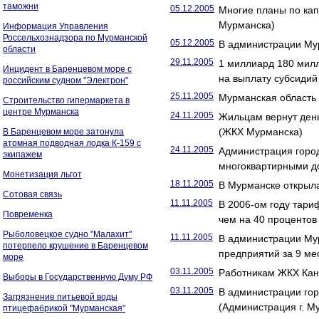
таможни
05.12.2005
Многие планы по ка
Мурманска)
Информация Управления
Россельхознадзора по Мурманской
05.12.2005
В администрации Мур
области
29.11.2005
1 миллиард 180 милл
Инцидент в Баренцевом море с
на выплату субсидий
российским судном "Электрон"
25.11.2005
Мурманская область
Строительство гипермаркета в
центре Мурманска
24.11.2005
Жильцам вернут день
(ЖКХ Мурманска)
В Баренцевом море затонула
атомная подводная лодка К-159 с
24.11.2005
Администрация горо
экипажем
многоквартирными д
Монетизация льгот
18.11.2005
В Мурманске открыл
Сотовая связь
11.11.2005
В 2006-ом году тари
Повременка
чем на 40 проценто
Рыболовецкое судно "Малахит"
11.11.2005
В администрации Му
потерпело крушение в Баренцевом
предприятий за 9 ме
море
03.11.2005
Работникам ЖКХ Кан
Выборы в Государственную Думу РФ
03.11.2005
В администрации гор
Загрязнение питьевой воды
(Администрация г. М
птицефабрикой "Мурманская"