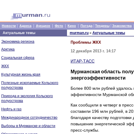
|
|
|
|
|
|
|
Новости
Адреса
Аукцион
Фото
Кино
Погода
Тендеры
Знакомства
Актуальные темы
murman.ru
»
Актуальные темы
Экономика региона
Проблемы ЖКХ
Арктика
12 декабря 2013 г. 14:17
Социальная сфера
ИТАР-ТАСС
ЖКХ
Мурманская область полу
Культурная жизнь края
энергоэффективности
Полезные ископаемые Кольского
полуострова
Более 800 млн рублей удалось 
эффективности Мурманской обла
Природа и экология Кольского
полуострова
Как сообщили в четверг в прес
Нефть и газ
составили 196 млн рублей, в 20
благодаря качеству подготовк
Международное сотрудничество
повышение энергетической эфф
Выборы в Мурманске и области
пресс-службы.