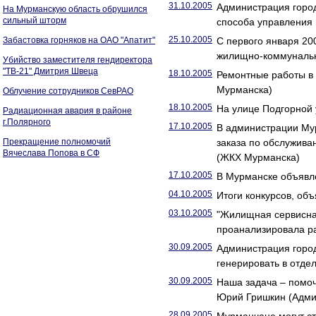
31.10.2005
Администрация горо
На Мурманскую область обрушился
сильный шторм
способа управления
25.10.2005
Забастовка горняков на ОАО "Апатит"
С первого января 20
жилищно-коммунальн
Убийство заместителя гендиректора
"ТВ-21" Дмитрия Швеца
18.10.2005
Ремонтные работы в 
Мурманска)
Облучение сотрудников СевРАО
18.10.2005
На улице Подгорной
Радиационная авария в районе
г.Полярного
17.10.2005
В администрации Му
Прекращение полномочий
заказа по обслужива
Вячеслава Попова в СФ
(ЖКХ Мурманска)
17.10.2005
В Мурманске объявл
04.10.2005
Итоги конкурсов, об
03.10.2005
"Жилищная сервисная
проанализировала р
30.09.2005
Администрация город
генерировать в отде
30.09.2005
Наша задача – помо
Юрий Гришкин (Адми
28.09.2005