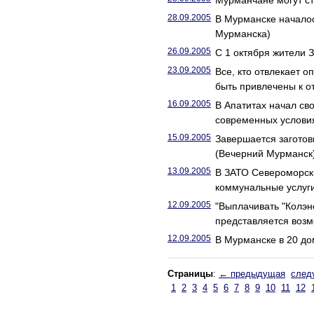
Мурманчане могут с
28.09.2005
В Мурманске началос
Мурманска)
26.09.2005
С 1 октября жители 
23.09.2005
Все, кто отвлекает 
быть привлечены к о
16.09.2005
В Апатитах начал с
современных услови
15.09.2005
Завершается заготов
(Вечерний Мурманск
13.09.2005
В ЗАТО Североморск
коммунальные услуг
12.09.2005
"Выплачивать "Колэн
представляется воз
12.09.2005
В Мурманске в 20 до
Страницы
:
← предыдущая
след
1
2
3
4
5
6
7
8
9
10
11
12