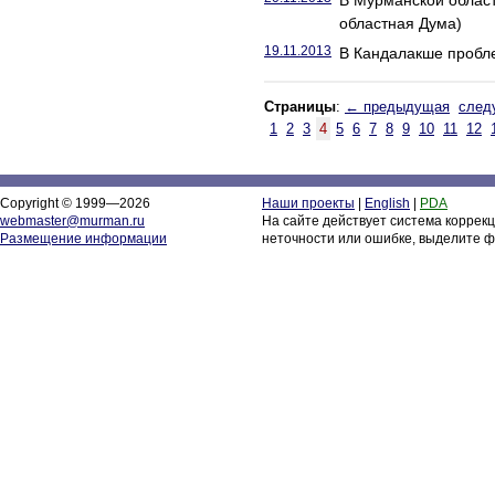
В Мурманской област
областная Дума)
19.11.2013
В Кандалакше пробл
Страницы
:
← предыдущая
след
1
2
3
4
5
6
7
8
9
10
11
12
Copyright © 1999—2026
Наши проекты
|
English
|
PDA
webmaster@murman.ru
На сайте действует система коррек
Размещение информации
неточности или ошибке, выделите ф