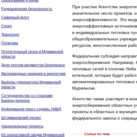
Образование и наука
При участии Агентства энерге
Радиационная безопасность
значительное число проектов,
Северный флот
энергоэффективности. Это мод
энергоэффективных источников
Спорт
и индивидуальных тепловых пун
Транспорт
общеобразовательных учрежден
Политика
ресурсов, многочисленные раб
Отопительный сезон в Мурманской
Федеральная субсидия направл
области
энергосбережения. Например, 
Дело против активистов Greenpeace
тепловых сетей в поселке Умба
Миллиардные хищения в энергетике
котельной, которая будет рабо
автоматизированных тепловых 
Выборы губернатора Мурманской
области
Мурманске.
Сотрудничество со странами
Агентство также участвует в к
Баренц-региона
энергосбережения областных у
Информация пресс-службы УМВД
проекты в областных и муници
Штокмановский проект
федерального закона о сокраще
Национальные проекты
Статьи по теме
Из оперативной сводки Мурманской