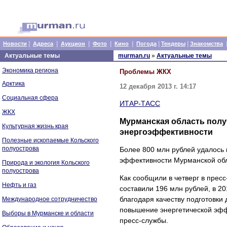
|
|
|
|
|
|
|
Новости
Адреса
Аукцион
Фото
Кино
Погода
Тендеры
Знакомства
Актуальные темы
murman.ru
»
Актуальные темы
Экономика региона
Проблемы ЖКХ
Арктика
12 декабря 2013 г. 14:17
Социальная сфера
ИТАР-ТАСС
ЖКХ
Мурманская область полу
Культурная жизнь края
энергоэффективности
Полезные ископаемые Кольского
полуострова
Более 800 млн рублей удалось 
эффективности Мурманской обла
Природа и экология Кольского
полуострова
Как сообщили в четверг в прес
Нефть и газ
составили 196 млн рублей, в 20
благодаря качеству подготовк
Международное сотрудничество
повышение энергетической эфф
Выборы в Мурманске и области
пресс-службы.