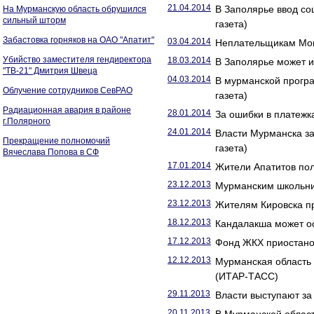
21.04.2014
В Заполярье ввод со
На Мурманскую область обрушился
сильный шторм
газета)
Забастовка горняков на ОАО "Апатит"
03.04.2014
Неплательщикам Монч
Убийство заместителя гендиректора
18.03.2014
В Заполярье может и
"ТВ-21" Дмитрия Швеца
04.03.2014
В мурманской прогр
Облучение сотрудников СевРАО
газета)
Радиационная авария в районе
28.01.2014
За ошибки в платежк
г.Полярного
24.01.2014
Власти Мурманска з
Прекращение полномочий
газета)
Вячеслава Попова в СФ
17.01.2014
Жители Апатитов пол
23.12.2013
Мурманским школьни
23.12.2013
Жителям Кировска пр
18.12.2013
Кандалакша может ос
17.12.2013
Фонд ЖКХ приостано
12.12.2013
Мурманская область
(ИТАР-ТАСС)
29.11.2013
Власти выступают за
20.11.2013