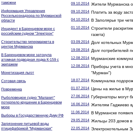
таможни
09.10.2014
Жители Мурманска от
Информация Управления
09.10.2014
Платить за воду заст
Россельхознадзора по Мурманской
04.10.2014
В Заполярье три четв
области
01.10.2014
Строители раскритик
Инцидент в Баренцевом море с
российским судном "Электрон"
газета)
Строительство гипермаркета в
03.09.2014
Долг котельных Мурм
центре Мурманска
19.08.2014
Долг потребителей 
В Баренцевом море затонула
12.08.2014
Мурманские коммунал
атомная подводная лодка К-159 с
экипажем
12.08.2014
Приборы учета в мно
"Мурман")
Монетизация льгот
18.07.2014
Коммуналка подорожа
Сотовая связь
01.07.2014
Цены на жилье в Мур
Повременка
27.06.2014
Губернаторы могут б
Рыболовецкое судно "Малахит"
потерпело крушение в Баренцевом
16.06.2014
Жителям Гаджиево вд
море
11.06.2014
В Мурманске появили
Выборы в Государственную Думу РФ
29.05.2014
Жильцы 203 домов в 
Загрязнение питьевой воды
22.05.2014
птицефабрикой "Мурманская"
Электрокотельным За