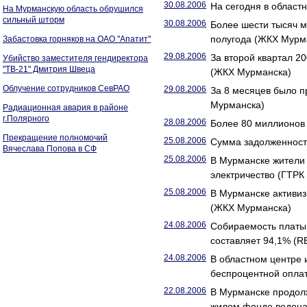
30.08.2006
На сегодня в област
На Мурманскую область обрушился
сильный шторм
30.08.2006
Более шести тысяч м
полугода (ЖКХ Мурм
Забастовка горняков на ОАО "Апатит"
29.08.2006
За второй квартал 2
Убийство заместителя гендиректора
"ТВ-21" Дмитрия Швеца
(ЖКХ Мурманска)
Облучение сотрудников СевРАО
29.08.2006
За 8 месяцев было п
Мурманска)
Радиационная авария в районе
г.Полярного
28.08.2006
Более 80 миллионов
Прекращение полномочий
25.08.2006
Сумма задолженност
Вячеслава Попова в СФ
25.08.2006
В Мурманске жители 
электричество (ГТРК
25.08.2006
В Мурманске активи
(ЖКХ Мурманска)
24.08.2006
Собираемость платы
составляет 94,1% (
24.08.2006
В областном центре 
беспроцентной опла
22.08.2006
В Мурманске продол
жилом фонде водона