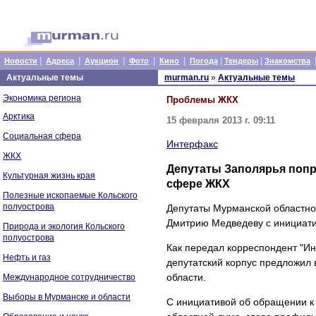
|
|
|
|
|
|
|
Новости
Адреса
Аукцион
Фото
Кино
Погода
Тендеры
Знакомства
Актуальные темы
murman.ru
»
Актуальные темы
Экономика региона
Проблемы ЖКХ
Арктика
15 февраля 2013 г. 09:11
Социальная сфера
Интерфакс
ЖКХ
Депутаты Заполярья попр
Культурная жизнь края
сфере ЖКХ
Полезные ископаемые Кольского
полуострова
Депутаты Мурманской областно
Дмитрию Медведеву с инициати
Природа и экология Кольского
полуострова
Как передал корреспондент "Ин
Нефть и газ
депутатский корпус предложил
области.
Международное сотрудничество
Выборы в Мурманске и области
С инициативой об обращении к