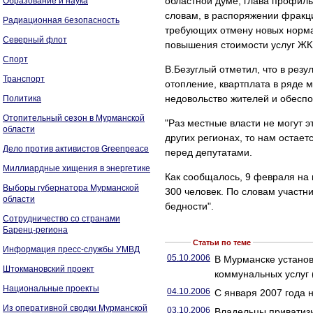
областной думе, глава профиль
Образование и наука
словам, в распоряжении фракци
Радиационная безопасность
требующих отмену новых нормат
Северный флот
повышения стоимости услуг ЖК
Спорт
В.Безуглый отметил, что в рез
Транспорт
отопление, квартплата в ряде 
недовольство жителей и обеспо
Политика
Отопительный сезон в Мурманской
"Раз местные власти не могут э
области
других регионах, то нам остает
Дело против активистов Greenpeace
перед депутатами.
Миллиардные хищения в энергетике
Как сообщалось, 9 февраля на
Выборы губернатора Мурманской
300 человек. По словам участни
области
бедности".
Сотрудничество со странами
Баренц-региона
Статьи по теме
Информация пресс-службы УМВД
05.10.2006
В Мурманске устано
Штокмановский проект
коммунальных услуг
Национальные проекты
04.10.2006
С января 2007 года 
Из оперативной сводки Мурманской
03.10.2006
Владельцы приватиз