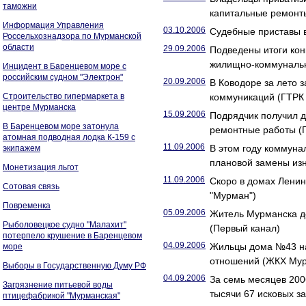
таможни
капитальные ремонт
Информация Управления
03.10.2006
Судебные приставы 
Россельхознадзора по Мурманской
области
29.09.2006
Подведены итоги кон
жилищно-коммунальн
Инцидент в Баренцевом море с
российским судном "Электрон"
20.09.2006
В Ководоре за лето 
Строительство гипермаркета в
коммуникаций (ГТРК
центре Мурманска
15.09.2006
Подрядчик получил д
В Баренцевом море затонула
ремонтные работы (
атомная подводная лодка К-159 с
11.09.2006
В этом году коммуна
экипажем
плановой замены из
Монетизация льгот
11.09.2006
Скоро в домах Ленин
Сотовая связь
"Мурман")
Повременка
05.09.2006
Житель Мурманска до
Рыболовецкое судно "Малахит"
(Первый канал)
потерпело крушение в Баренцевом
04.09.2006
Жильцы дома №43 на
море
отношений (ЖКХ Мур
Выборы в Государственную Думу РФ
04.09.2006
За семь месяцев 20
Загрязнение питьевой воды
тысячи 67 исковых з
птицефабрикой "Мурманская"