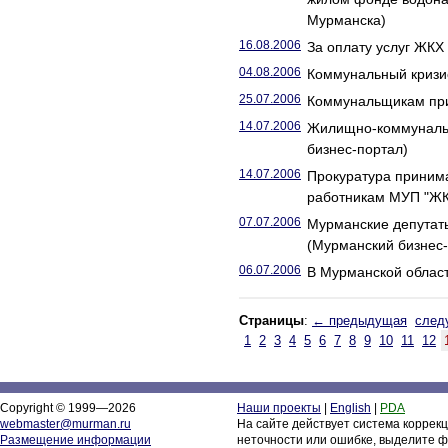
Мурманска)
16.08.2006
За оплату услуг ЖК
04.08.2006
Коммунальный кризис
25.07.2006
Коммунальщикам при
14.07.2006
Жилищно-коммунальн
бизнес-портал)
14.07.2006
Прокуратура приним
работникам МУП "ЖК
07.07.2006
Мурманские депутаты
(Мурманский бизнес-
06.07.2006
В Мурманской област
Страницы
:
← предыдущая
след
1
2
3
4
5
6
7
8
9
10
11
12
Copyright © 1999—2026
Наши проекты
|
English
|
PDA
webmaster@murman.ru
На сайте действует система коррек
Размещение информации
неточности или ошибке, выделите ф