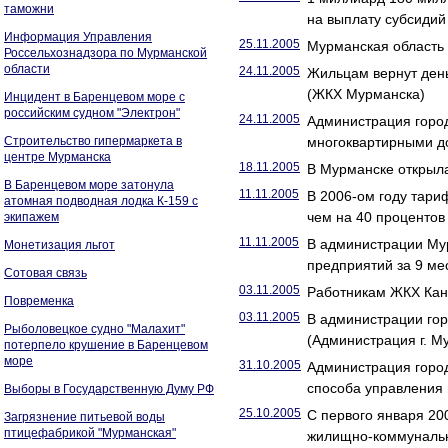
таможни
на выплату субсидий
Информация Управления
25.11.2005
Мурманская область
Россельхознадзора по Мурманской
области
24.11.2005
Жильцам вернут день
(ЖКХ Мурманска)
Инцидент в Баренцевом море с
российским судном "Электрон"
24.11.2005
Администрация горо
Строительство гипермаркета в
многоквартирными д
центре Мурманска
18.11.2005
В Мурманске открыл
В Баренцевом море затонула
11.11.2005
В 2006-ом году тари
атомная подводная лодка К-159 с
чем на 40 проценто
экипажем
11.11.2005
В администрации Му
Монетизация льгот
предприятий за 9 ме
Сотовая связь
03.11.2005
Работникам ЖКХ Кан
Повременка
03.11.2005
В администрации гор
Рыболовецкое судно "Малахит"
(Администрация г. М
потерпело крушение в Баренцевом
море
31.10.2005
Администрация горо
способа управления
Выборы в Государственную Думу РФ
25.10.2005
С первого января 20
Загрязнение питьевой воды
птицефабрикой "Мурманская"
жилищно-коммунальн