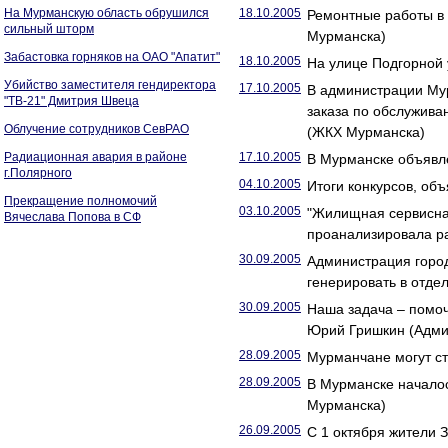
На Мурманскую область обрушился
18.10.2005
Ремонтные работы в 
сильный шторм
Мурманска)
Забастовка горняков на ОАО "Апатит"
18.10.2005
На улице Подгорной
Убийство заместителя гендиректора
17.10.2005
В администрации Му
"ТВ-21" Дмитрия Швеца
заказа по обслужива
Облучение сотрудников СевРАО
(ЖКХ Мурманска)
Радиационная авария в районе
17.10.2005
В Мурманске объявл
г.Полярного
04.10.2005
Итоги конкурсов, об
Прекращение полномочий
03.10.2005
"Жилищная сервисная
Вячеслава Попова в СФ
проанализировала р
30.09.2005
Администрация город
генерировать в отде
30.09.2005
Наша задача – помо
Юрий Гришкин (Адми
28.09.2005
Мурманчане могут с
28.09.2005
В Мурманске началос
Мурманска)
26.09.2005
С 1 октября жители 