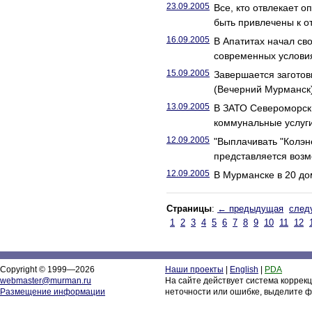
23.09.2005
Все, кто отвлекает 
быть привлечены к о
16.09.2005
В Апатитах начал с
современных услови
15.09.2005
Завершается заготов
(Вечерний Мурманск
13.09.2005
В ЗАТО Североморск
коммунальные услуг
12.09.2005
"Выплачивать "Колэн
представляется воз
12.09.2005
В Мурманске в 20 до
Страницы
:
← предыдущая
след
1
2
3
4
5
6
7
8
9
10
11
12
Copyright © 1999—2026
Наши проекты
|
English
|
PDA
webmaster@murman.ru
На сайте действует система коррек
Размещение информации
неточности или ошибке, выделите ф