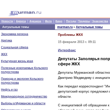
|
|
|
|
|
|
|
Новости
Адреса
Аукцион
Фото
Кино
Погода
Тендеры
Знакомства
Актуальные темы
murman.ru
»
Актуальные темы
Экономика региона
Проблемы ЖКХ
Арктика
15 февраля 2013 г. 09:11
Социальная сфера
Интерфакс
ЖКХ
Депутаты Заполярья попр
Культурная жизнь края
сфере ЖКХ
Полезные ископаемые Кольского
полуострова
Депутаты Мурманской областно
Дмитрию Медведеву с инициати
Природа и экология Кольского
полуострова
Как передал корреспондент "Ин
Нефть и газ
депутатский корпус предложил
области.
Международное сотрудничество
Выборы в Мурманске и области
С инициативой об обращении к