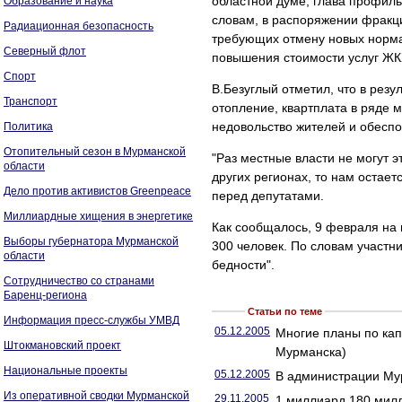
областной думе, глава профиль
Образование и наука
словам, в распоряжении фракци
Радиационная безопасность
требующих отмену новых нормат
Северный флот
повышения стоимости услуг ЖК
Спорт
В.Безуглый отметил, что в рез
Транспорт
отопление, квартплата в ряде 
недовольство жителей и обеспо
Политика
Отопительный сезон в Мурманской
"Раз местные власти не могут э
области
других регионах, то нам остает
Дело против активистов Greenpeace
перед депутатами.
Миллиардные хищения в энергетике
Как сообщалось, 9 февраля на
Выборы губернатора Мурманской
300 человек. По словам участни
области
бедности".
Сотрудничество со странами
Баренц-региона
Статьи по теме
Информация пресс-службы УМВД
05.12.2005
Многие планы по ка
Штокмановский проект
Мурманска)
Национальные проекты
05.12.2005
В администрации Мур
Из оперативной сводки Мурманской
29.11.2005
1 миллиард 180 милл