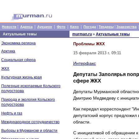
|
|
|
|
|
|
|
Новости
Адреса
Аукцион
Фото
Кино
Погода
Тендеры
Знакомства
Актуальные темы
murman.ru
»
Актуальные темы
Экономика региона
Проблемы ЖКХ
Арктика
15 февраля 2013 г. 09:11
Социальная сфера
Интерфакс
ЖКХ
Депутаты Заполярья попр
Культурная жизнь края
сфере ЖКХ
Полезные ископаемые Кольского
полуострова
Депутаты Мурманской областно
Дмитрию Медведеву с инициати
Природа и экология Кольского
полуострова
Как передал корреспондент "Ин
Нефть и газ
депутатский корпус предложил
области.
Международное сотрудничество
Выборы в Мурманске и области
С инициативой об обращении к