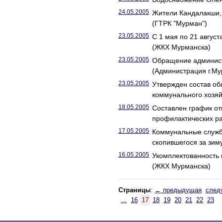
24.05.2005
Жители Кандалакши,
(ГТРК "Мурман")
23.05.2005
С 1 мая по 21 авгус
(ЖКХ Мурманска)
23.05.2005
Обращение администр
(Администрация г.Му
23.05.2005
Утвержден состав об
коммунального хозяй
18.05.2005
Составлен график о
профилактических ра
17.05.2005
Коммунальные службы
скопившегося за зим
16.05.2005
Укомплектованность 
(ЖКХ Мурманска)
Страницы
:
← предыдущая
след
...
16
17
18
19
20
21
22
23