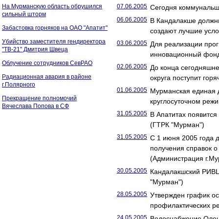
На Мурманскую область обрушился
07.06.2005
Сегодня коммунальщи
сильный шторм
06.06.2005
В Кандалакше должни
Забастовка горняков на ОАО "Апатит"
создают лучшие усло
Убийство заместителя гендиректора
03.06.2005
Для реализации прог
"ТВ-21" Дмитрия Швеца
инновационный фонд
Облучение сотрудников СевРАО
02.06.2005
До конца сегодняшне
Радиационная авария в районе
округа поступит гор
г.Полярного
01.06.2005
Мурманская единая д
Прекращение полномочий
круглосуточном режи
Вячеслава Попова в СФ
31.05.2005
В Апатитах появится
(ГТРК "Мурман")
31.05.2005
С 1 июня 2005 года 
получения справок о
(Администрация г.Му
30.05.2005
Кандалакшский РИВЦ
"Мурман")
28.05.2005
Утвержден график ос
профилактических ре
24.05.2005
Водоснабжение Олен