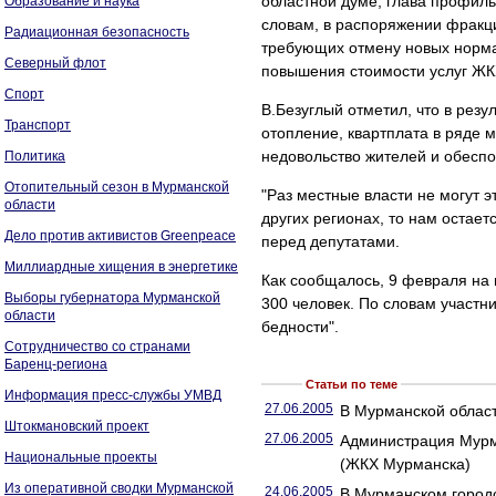
областной думе, глава профиль
Образование и наука
словам, в распоряжении фракци
Радиационная безопасность
требующих отмену новых нормат
Северный флот
повышения стоимости услуг ЖК
Спорт
В.Безуглый отметил, что в рез
Транспорт
отопление, квартплата в ряде 
недовольство жителей и обеспо
Политика
Отопительный сезон в Мурманской
"Раз местные власти не могут э
области
других регионах, то нам остает
Дело против активистов Greenpeace
перед депутатами.
Миллиардные хищения в энергетике
Как сообщалось, 9 февраля на
Выборы губернатора Мурманской
300 человек. По словам участни
области
бедности".
Сотрудничество со странами
Баренц-региона
Статьи по теме
Информация пресс-службы УМВД
27.06.2005
В Мурманской област
Штокмановский проект
27.06.2005
Администрация Мурм
Национальные проекты
(ЖКХ Мурманска)
Из оперативной сводки Мурманской
24.06.2005
В Мурманском городс