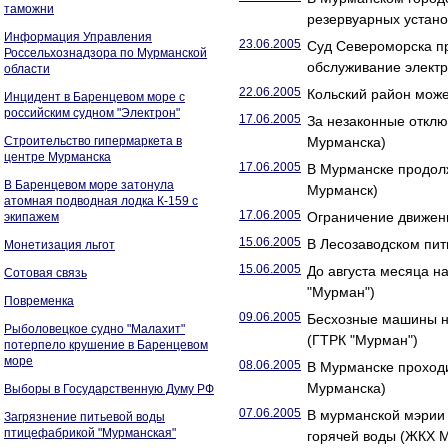
таможни
резервуарных устано
Информация Управления
23.06.2005
Суд Североморска п
Россельхознадзора по Мурманской
обслуживание электр
области
22.06.2005
Кольский район може
Инцидент в Баренцевом море с
российским судном "Электрон"
17.06.2005
За незаконные откл
Строительство гипермаркета в
Мурманска)
центре Мурманска
17.06.2005
В Мурманске продол
В Баренцевом море затонула
Мурманск)
атомная подводная лодка К-159 с
17.06.2005
Ограничение движени
экипажем
15.06.2005
В Лесозаводском пит
Монетизация льгот
15.06.2005
До августа месяца н
Сотовая связь
"Мурман")
Повременка
09.06.2005
Бесхозные машины н
Рыболовецкое судно "Малахит"
(ГТРК "Мурман")
потерпело крушение в Баренцевом
море
08.06.2005
В Мурманске проход
Мурманска)
Выборы в Государственную Думу РФ
07.06.2005
В мурманской мэрии 
Загрязнение питьевой воды
птицефабрикой "Мурманская"
горячей воды (ЖКХ 