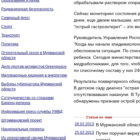
Образование и наука
обрабатывали раствором хлора
Радиационная безопасность
Сейчас мониторинг состояния р
Северный флот
днем, еще двоим малышам, кот
"острый гастроэнтерит" – это в
Спорт
Транспорт
Руководитель Управления Росп
"Когда мы начали эпидемиологи
Политика
обеспокоила ситуация. По спис
Отопительный сезон в Мурманской
ребенок. Сегодня министерств
области
медработниками, для того, чтоб
Дело против активистов Greenpeace
по списочному составу у них 24
Миллиардные хищения в энергетике
Результаты поквартирного обхо
Выборы губернатора Мурманской
В детском саду диагноз "острая
области
отсутствовавших накануне. В Т
Сотрудничество со странами
обнаружены признаки острой р
Баренц-региона
Информация пресс-службы УМВД
Статьи по теме
Штокмановский проект
26.02.2013
В Мурманской облас
Национальные проекты
25.02.2013
Путин поручил верну
Из оперативной сводки Мурманской
газета)