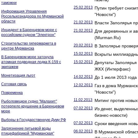
таможни
25.02.2013
Путин требует снизи
Информация Управления
"Новости")
Россельхознадзора по Мурманской
области
21.02.2013
Власти Заполярья пр
Инцидент в Баренцевом море с
21.02.2013
Для деревянных и а
российским судном "Электрон"
(Murman.Ru)
Строительство гипермаркета в
20.02.2013
В Заполярье проверя
центре Мурманска
15.02.2013
Вскрыты миллиардные
В Баренцевом море затонула
атомная подводная лодка К-159 с
15.02.2013
Депутаты Заполярья 
экипажем
ЖКХ (Интерфакс)
Монетизация льгот
14.02.2013
До 1 июля 2013 года
Сотовая связь
12.02.2013
Газ в дома Мурманск
"Новости")
Повременка
11.02.2013
Митинг против новых
Рыболовецкое судно "Малахит"
потерпело крушение в Баренцевом
07.02.2013
Из денег, выделенны
море
бизнес-новости)
Выборы в Государственную Думу РФ
07.02.2013
Сроки введения новы
Загрязнение питьевой воды
06.02.2013
В Мурманской облас
птицефабрикой "Мурманская"