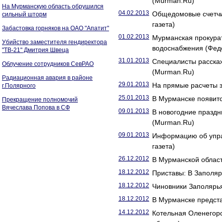
(Murman.Ru)
На Мурманскую область обрушился
04.02.2013
Общедомовые счетчик
сильный шторм
газета)
Забастовка горняков на ОАО "Апатит"
01.02.2013
Мурманская прокурат
Убийство заместителя гендиректора
водоснабжения (Фед
"ТВ-21" Дмитрия Швеца
31.01.2013
Специалисты расска
Облучение сотрудников СевРАО
(Murman.Ru)
Радиационная авария в районе
29.01.2013
На прямые расчеты 
г.Полярного
25.01.2013
В Мурманске появитс
Прекращение полномочий
Вячеслава Попова в СФ
09.01.2013
В новогодние праздн
(Murman.Ru)
09.01.2013
Информацию об упра
газета)
26.12.2012
В Мурманской област
18.12.2012
Приставы: В Заполяр
18.12.2012
Чиновники Заполярья
18.12.2012
В Мурманске предста
14.12.2012
Котельная Оленегор