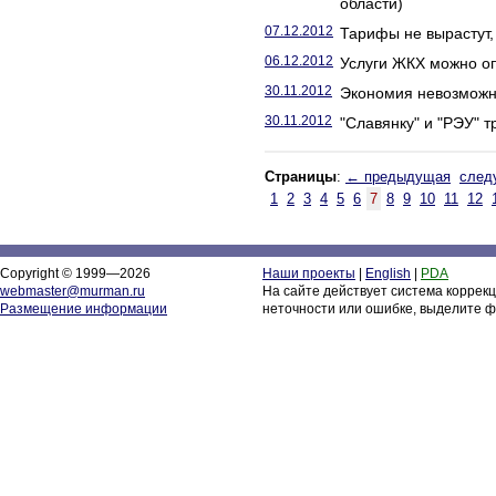
области)
07.12.2012
Тарифы не вырастут, 
06.12.2012
Услуги ЖКХ можно опл
30.11.2012
Экономия невозможн
30.11.2012
"Славянку" и "РЭУ" 
Страницы
:
← предыдущая
след
1
2
3
4
5
6
7
8
9
10
11
12
Copyright © 1999—2026
Наши проекты
|
English
|
PDA
webmaster@murman.ru
На сайте действует система коррек
Размещение информации
неточности или ошибке, выделите ф