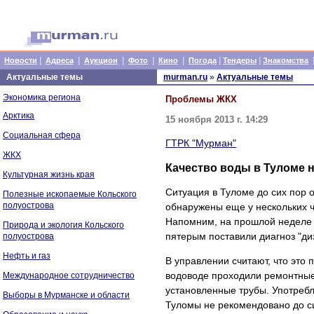
|
|
|
|
|
|
|
Новости
Адреса
Аукцион
Фото
Кино
Погода
Тендеры
Знакомства
Актуальные темы
murman.ru
»
Актуальные темы
Экономика региона
Проблемы ЖКХ
Арктика
15 ноября 2013 г. 14:29
Социальная сфера
ГТРК "Мурман"
ЖКХ
Качество воды в Туломе 
Культурная жизнь края
Ситуация в Туломе до сих пор
Полезные ископаемые Кольского
полуострова
обнаружены еще у нескольких 
Напомним, на прошлой неделе 
Природа и экология Кольского
пятерым поставили диагноз "ди
полуострова
Нефть и газ
В управлении считают, что это 
водоводе проходили ремонтные
Международное сотрудничество
установленные трубы. Употребл
Выборы в Мурманске и области
Туломы не рекомендовано до си