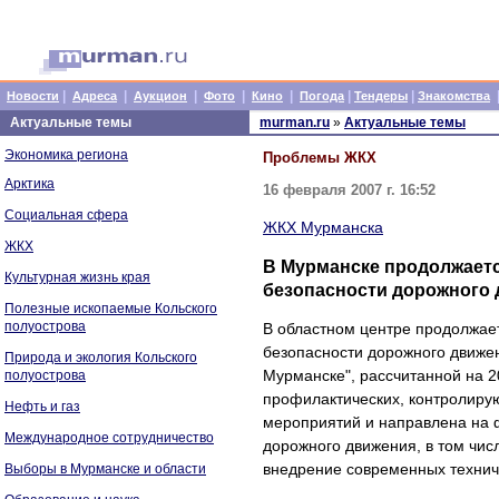
|
|
|
|
|
|
|
Новости
Адреса
Аукцион
Фото
Кино
Погода
Тендеры
Знакомства
Актуальные темы
murman.ru
»
Актуальные темы
Экономика региона
Проблемы ЖКХ
Арктика
16 февраля 2007 г. 16:52
Социальная сфера
ЖКХ Мурманска
ЖКХ
В Мурманске продолжает
Культурная жизнь края
безопасности дорожного
Полезные ископаемые Кольского
полуострова
В областном центре продолжае
безопасности дорожного движе
Природа и экология Кольского
Мурманске", рассчитанной на 2
полуострова
профилактических, контролиру
Нефть и газ
мероприятий и направлена на 
Международное сотрудничество
дорожного движения, в том чис
внедрение современных технич
Выборы в Мурманске и области