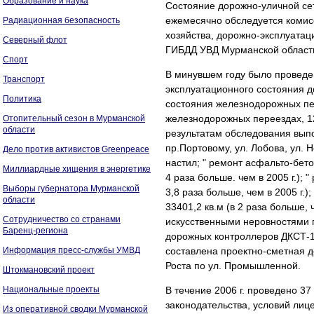
Образование и наука
Состояние дорожно-уличной се
ежемесячно обследуется комисс
Радиационная безопасность
хозяйства, дорожно-эксплуатац
Северный флот
ГИБДД УВД Мурманской област
Спорт
В минувшем году было проведе
Транспорт
эксплуатационного состояния д
Политика
состояния железнодорожных пе
железнодорожных переездах, 1
Отопительный сезон в Мурманской
области
результатам обследования вып
пр.Портовому, ул. Лобова, ул. 
Дело против активистов Greenpeace
настил; " ремонт асфальто-бет
Миллиардные хищения в энергетике
4 раза больше. чем в 2005 г.);
Выборы губернатора Мурманской
3,8 раза больше, чем в 2005 г.
области
33401,2 кв.м (в 2 раза больше,
Сотрудничество со странами
искусственными неровностями п
Баренц-региона
дорожных контроллеров ДКСТ-1
Информация пресс-службы УМВД
составлена проектно-сметная д
Роста по ул. Промышленной.
Штокмановский проект
Национальные проекты
В течение 2006 г. проведено 3
законодательства, условий лиц
Из оперативной сводки Мурманской