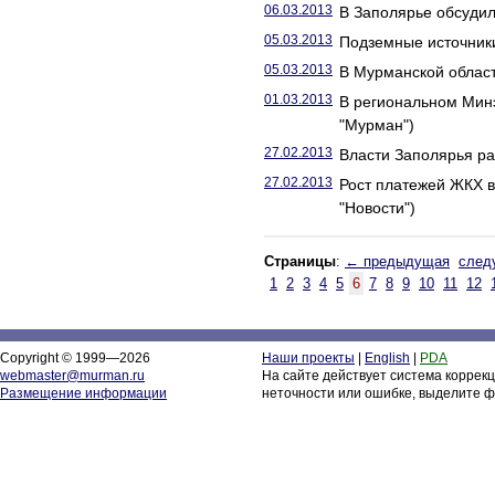
06.03.2013
В Заполярье обсудил
05.03.2013
Подземные источники
05.03.2013
В Мурманской област
01.03.2013
В региональном Мин
"Мурман")
27.02.2013
Власти Заполярья ра
27.02.2013
Рост платежей ЖКХ 
"Новости")
Страницы
:
← предыдущая
след
1
2
3
4
5
6
7
8
9
10
11
12
Copyright © 1999—2026
Наши проекты
|
English
|
PDA
webmaster@murman.ru
На сайте действует система коррек
Размещение информации
неточности или ошибке, выделите ф