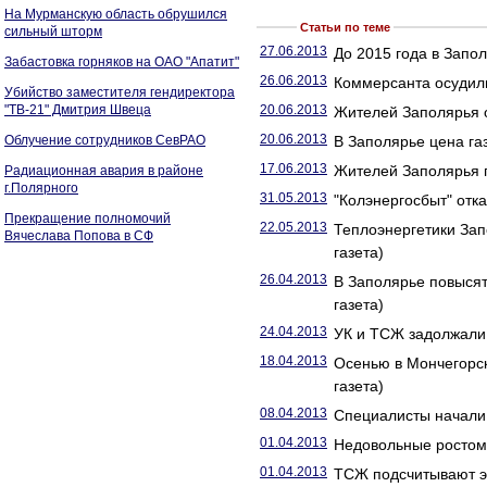
На Мурманскую область обрушился
Статьи по теме
сильный шторм
27.06.2013
До 2015 года в Запо
Забастовка горняков на ОАО "Апатит"
26.06.2013
Коммерсанта осудили
Убийство заместителя гендиректора
"ТВ-21" Дмитрия Швеца
20.06.2013
Жителей Заполярья о
20.06.2013
Облучение сотрудников СевРАО
В Заполярье цена га
17.06.2013
Жителей Заполярья п
Радиационная авария в районе
г.Полярного
31.05.2013
"Колэнергосбыт" отка
Прекращение полномочий
22.05.2013
Теплоэнергетики Зап
Вячеслава Попова в СФ
газета)
26.04.2013
В Заполярье повысят
газета)
24.04.2013
УК и ТСЖ задолжали
18.04.2013
Осенью в Мончегорск
газета)
08.04.2013
Специалисты начали 
01.04.2013
Недовольные ростом 
01.04.2013
ТСЖ подсчитывают э