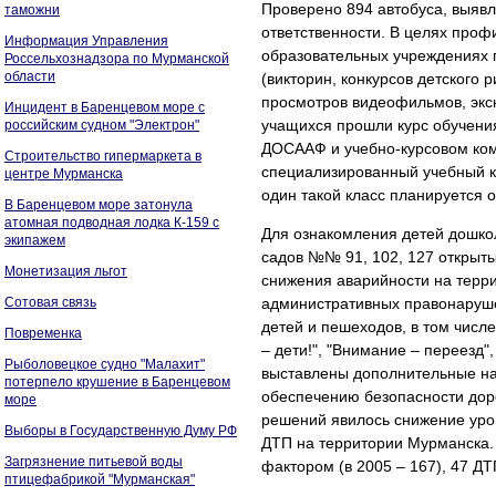
Проверено 894 автобуса, выяв
таможни
ответственности. В целях проф
Информация Управления
образовательных учреждениях 
Россельхознадзора по Мурманской
области
(викторин, конкурсов детского 
просмотров видеофильмов, экск
Инцидент в Баренцевом море с
учащихся прошли курс обучени
российским судном "Электрон"
ДОСААФ и учебно-курсовом ком
Строительство гипермаркета в
специализированный учебный к
центре Мурманска
один такой класс планируется о
В Баренцевом море затонула
атомная подводная лодка К-159 с
Для ознакомления детей дошкол
экипажем
садов №№ 91, 102, 127 открыт
Монетизация льгот
снижения аварийности на терр
Сотовая связь
административных правонаруше
детей и пешеходов, в том чис
Повременка
– дети!", "Внимание – переезд"
Рыболовецкое судно "Малахит"
выставлены дополнительные на
потерпело крушение в Баренцевом
обеспечению безопасности дор
море
решений явилось снижение уров
Выборы в Государственную Думу РФ
ДТП на территории Мурманска.
Загрязнение питьевой воды
фактором (в 2005 – 167), 47 ДТП
птицефабрикой "Мурманская"