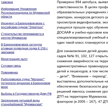
Проверено 894 автобуса, выяв
таможни
ответственности. В целях проф
Информация Управления
образовательных учреждениях 
Россельхознадзора по Мурманской
области
(викторин, конкурсов детского 
просмотров видеофильмов, экск
Инцидент в Баренцевом море с
учащихся прошли курс обучени
российским судном "Электрон"
ДОСААФ и учебно-курсовом ком
Строительство гипермаркета в
специализированный учебный к
центре Мурманска
один такой класс планируется о
В Баренцевом море затонула
атомная подводная лодка К-159 с
Для ознакомления детей дошкол
экипажем
садов №№ 91, 102, 127 открыт
Монетизация льгот
снижения аварийности на терр
Сотовая связь
административных правонаруше
детей и пешеходов, в том чис
Повременка
– дети!", "Внимание – переезд"
Рыболовецкое судно "Малахит"
выставлены дополнительные на
потерпело крушение в Баренцевом
обеспечению безопасности дор
море
решений явилось снижение уров
Выборы в Государственную Думу РФ
ДТП на территории Мурманска.
Загрязнение питьевой воды
фактором (в 2005 – 167), 47 ДТП
птицефабрикой "Мурманская"