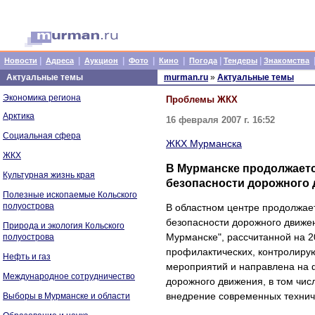
|
|
|
|
|
|
|
Новости
Адреса
Аукцион
Фото
Кино
Погода
Тендеры
Знакомства
Актуальные темы
murman.ru
»
Актуальные темы
Экономика региона
Проблемы ЖКХ
Арктика
16 февраля 2007 г. 16:52
Социальная сфера
ЖКХ Мурманска
ЖКХ
В Мурманске продолжает
Культурная жизнь края
безопасности дорожного
Полезные ископаемые Кольского
полуострова
В областном центре продолжае
безопасности дорожного движе
Природа и экология Кольского
Мурманске", рассчитанной на 2
полуострова
профилактических, контролиру
Нефть и газ
мероприятий и направлена на 
Международное сотрудничество
дорожного движения, в том чис
внедрение современных технич
Выборы в Мурманске и области