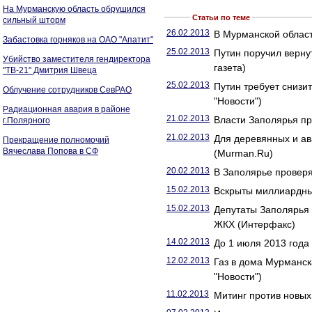
На Мурманскую область обрушился
Статьи по теме
сильный шторм
26.02.2013
В Мурманской облас
Забастовка горняков на ОАО "Апатит"
25.02.2013
Путин поручил верну
Убийство заместителя гендиректора
газета)
"ТВ-21" Дмитрия Швеца
25.02.2013
Путин требует снизи
Облучение сотрудников СевРАО
"Новости")
Радиационная авария в районе
21.02.2013
Власти Заполярья пр
г.Полярного
21.02.2013
Для деревянных и а
Прекращение полномочий
Вячеслава Попова в СФ
(Murman.Ru)
20.02.2013
В Заполярье проверя
15.02.2013
Вскрыты миллиардные
15.02.2013
Депутаты Заполярья 
ЖКХ (Интерфакс)
14.02.2013
До 1 июля 2013 года
12.02.2013
Газ в дома Мурманск
"Новости")
11.02.2013
Митинг против новых