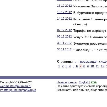
18.12.2012
Чиновники Заполярья
18.12.2012
В Мурманске предста
14.12.2012
Котельная Оленегор
области)
07.12.2012
Тарифы не вырастут, 
06.12.2012
Услуги ЖКХ можно опл
30.11.2012
Экономия невозможн
30.11.2012
"Славянку" и "РЭУ" 
Страницы
:
← предыдущая
след
1
2
3
4
5
6
7
8
9
10
11
12
Copyright © 1999—2026
Наши проекты
|
English
|
PDA
webmaster@murman.ru
На сайте действует система коррек
Размещение информации
неточности или ошибке, выделите ф