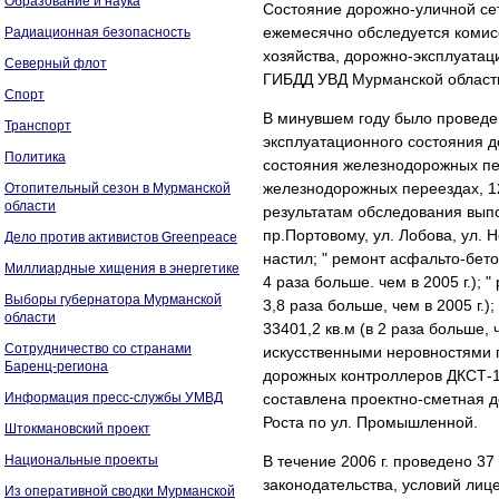
Образование и наука
Состояние дорожно-уличной се
ежемесячно обследуется комисс
Радиационная безопасность
хозяйства, дорожно-эксплуатац
Северный флот
ГИБДД УВД Мурманской област
Спорт
В минувшем году было проведе
Транспорт
эксплуатационного состояния д
Политика
состояния железнодорожных пе
железнодорожных переездах, 1
Отопительный сезон в Мурманской
области
результатам обследования вып
пр.Портовому, ул. Лобова, ул. 
Дело против активистов Greenpeace
настил; " ремонт асфальто-бет
Миллиардные хищения в энергетике
4 раза больше. чем в 2005 г.);
Выборы губернатора Мурманской
3,8 раза больше, чем в 2005 г.
области
33401,2 кв.м (в 2 раза больше,
Сотрудничество со странами
искусственными неровностями п
Баренц-региона
дорожных контроллеров ДКСТ-1
Информация пресс-службы УМВД
составлена проектно-сметная д
Роста по ул. Промышленной.
Штокмановский проект
Национальные проекты
В течение 2006 г. проведено 3
законодательства, условий лиц
Из оперативной сводки Мурманской