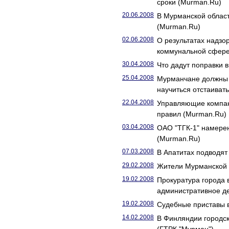
сроки (Murman.Ru)
20.06.2008
В Мурманской област
(Murman.Ru)
02.06.2008
О результатах надзо
коммунальной сфере 
30.04.2008
Что дадут поправки 
25.04.2008
Мурманчане должны 
научиться отстаиват
22.04.2008
Управляющие компан
правил (Murman.Ru)
03.04.2008
ОАО "ТГК-1" намере
(Murman.Ru)
07.03.2008
В Апатитах подводят
29.02.2008
Жители Мурманской 
19.02.2008
Прокуратура города 
административное д
19.02.2008
Судебные приставы в
14.02.2008
В Финляндии городск