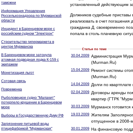
таможни
установленный действующим за
Информация Управления
Должников судебные приставы 
Россельхознадзора по Мурманской
области
реализовать в счет погашения д
гражданка Д. своевременно поз
Инцидент в Баренцевом море с
попала в столь плачевную ситу
российским судном "Электрон"
Строительство гипермаркета в
центре Мурманска
Статьи по теме
В Баренцевом море затонула
30.04.2009
Администрация Мурма
атомная подводная лодка К-159 с
(Murman.Ru)
экипажем
15.04.2009
Ремонт системы отоп
Монетизация льгот
(Murman.Ru)
Сотовая связь
14.04.2009
Долги по квартплате 
Повременка
02.04.2009
Договоры аренды по
Рыболовецкое судно "Малахит"
квартир (ГТРК "Мурм
потерпело крушение в Баренцевом
30.03.2009
Мурманск готовится 
море
19.03.2009
Жителям Заполярного
Выборы в Государственную Думу РФ
отпущенное в 2008-м
Загрязнение питьевой воды
птицефабрикой "Мурманская"
30.01.2009
На финансовую подд