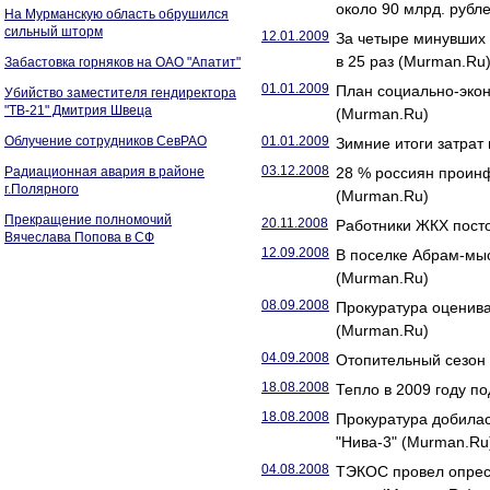
около 90 млрд. рубл
На Мурманскую область обрушился
сильный шторм
12.01.2009
За четыре минувших
в 25 раз (Murman.Ru
Забастовка горняков на ОАО "Апатит"
01.01.2009
План социально-экон
Убийство заместителя гендиректора
"ТВ-21" Дмитрия Швеца
(Murman.Ru)
Облучение сотрудников СевРАО
01.01.2009
Зимние итоги затрат
03.12.2008
Радиационная авария в районе
28 % россиян прои
г.Полярного
(Murman.Ru)
Прекращение полномочий
20.11.2008
Работники ЖКХ пост
Вячеслава Попова в СФ
12.09.2008
В поселке Абрам-мыс
(Murman.Ru)
08.09.2008
Прокуратура оценива
(Murman.Ru)
04.09.2008
Отопительный сезон 
18.08.2008
Тепло в 2009 году п
18.08.2008
Прокуратура добилас
"Нива-3" (Murman.Ru
04.08.2008
ТЭКОС провел опрес