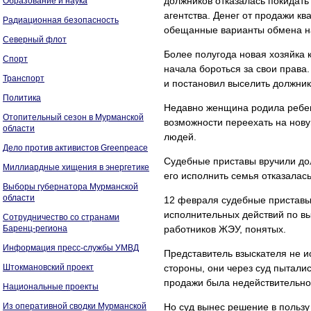
должников отказалась покидать 
Образование и наука
агентства. Денег от продажи к
Радиационная безопасность
обещанные варианты обмена на
Северный флот
Более полугода новая хозяйка 
Спорт
начала бороться за свои права.
Транспорт
и постановил выселить должник
Политика
Недавно женщина родила ребен
Отопительный сезон в Мурманской
возможности переехать на нов
области
людей.
Дело против активистов Greenpeace
Судебные приставы вручили до
Миллиардные хищения в энергетике
его исполнить семья отказалась
Выборы губернатора Мурманской
области
12 февраля судебные приставы
исполнительных действий по вы
Сотрудничество со странами
Баренц-региона
работников ЖЭУ, понятых.
Информация пресс-службы УМВД
Представитель взыскателя не и
Штокмановский проект
стороны, они через суд пыталис
продажи была недействительно
Национальные проекты
Из оперативной сводки Мурманской
Но суд вынес решение в пользу