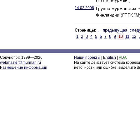
(ГТРК "Мурман")
14.02.2008
Группа мурманских 
Финляндии (ГТРК "М
Страницы
:
← предыдущая
след
1
2
3
4
5
6
7
8
9
10
11
12
Copyright © 1999—2026
Наши проекты
|
English
|
PDA
webmaster@murman.ru
На сайте действует система коррек
Размещение информации
неточности или ошибке, выделите ф