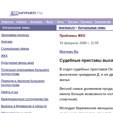
|
|
|
|
|
|
|
Новости
Адреса
Аукцион
Фото
Кино
Погода
Тендеры
Знакомства
Актуальные темы
murman.ru
»
Актуальные темы
Экономика региона
Проблемы ЖКХ
Арктика
19 февраля 2008 г. 11:59
Социальная сфера
Murman.Ru
ЖКХ
Судебные приставы высе
Культурная жизнь края
В отдел судебных приставов Ок
Полезные ископаемые Кольского
полуострова
выселении гражданки Д. и ее д
жилья.
Природа и экология Кольского
полуострова
Весной семья должников продала
Нефть и газ
имела больше возможности опл
спиртным).
Международное сотрудничество
Выборы в Мурманске и области
Молодая беременная женщина ку