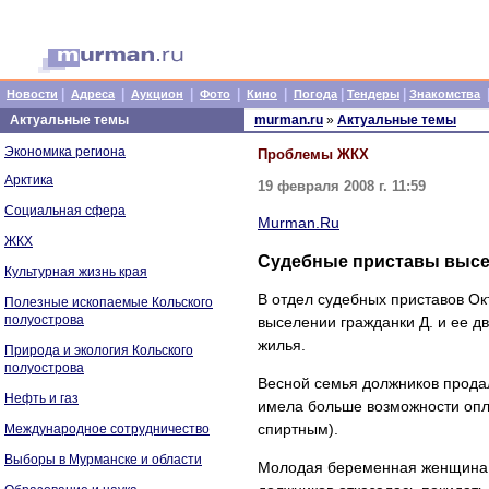
|
|
|
|
|
|
|
Новости
Адреса
Аукцион
Фото
Кино
Погода
Тендеры
Знакомства
Актуальные темы
murman.ru
»
Актуальные темы
Экономика региона
Проблемы ЖКХ
Арктика
19 февраля 2008 г. 11:59
Социальная сфера
Murman.Ru
ЖКХ
Судебные приставы высе
Культурная жизнь края
В отдел судебных приставов Ок
Полезные ископаемые Кольского
полуострова
выселении гражданки Д. и ее д
жилья.
Природа и экология Кольского
полуострова
Весной семья должников продала
Нефть и газ
имела больше возможности опл
спиртным).
Международное сотрудничество
Выборы в Мурманске и области
Молодая беременная женщина ку