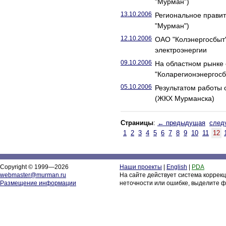
"Мурман")
13.10.2006
Региональное правит
"Мурман")
12.10.2006
ОАО "Колэнергосбыт"
электроэнергии
09.10.2006
На областном рынке 
"Коларегионэнергосб
05.10.2006
Результатом работы 
(ЖКХ Мурманска)
Страницы
:
← предыдущая
след
1
2
3
4
5
6
7
8
9
10
11
12
Copyright © 1999—2026
Наши проекты
|
English
|
PDA
webmaster@murman.ru
На сайте действует система коррек
Размещение информации
неточности или ошибке, выделите ф