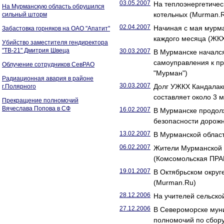
03.05.2007
На теплоэнергетиче
На Мурманскую область обрушился
котельных (Murman.
сильный шторм
02.04.2007
Начиная с мая мурма
Забастовка горняков на ОАО "Апатит"
каждого месяца (ЖК
Убийство заместителя гендиректора
"ТВ-21" Дмитрия Швеца
30.03.2007
В Мурманске начался
самоуправления к п
Облучение сотрудников СевРАО
"Мурман")
Радиационная авария в районе
30.03.2007
Долг УЖКХ Кандалак
г.Полярного
составляет около 3 
Прекращение полномочий
Вячеслава Попова в СФ
16.02.2007
В Мурманске продол
безопасности дорож
13.02.2007
В Мурманской облас
06.02.2007
Жители Мурманской о
(Комсомольская ПРА
19.01.2007
В Октябрьском округ
(Murman.Ru)
28.12.2006
На учителей сельско
27.12.2006
В Североморске мун
полномочий по сбор