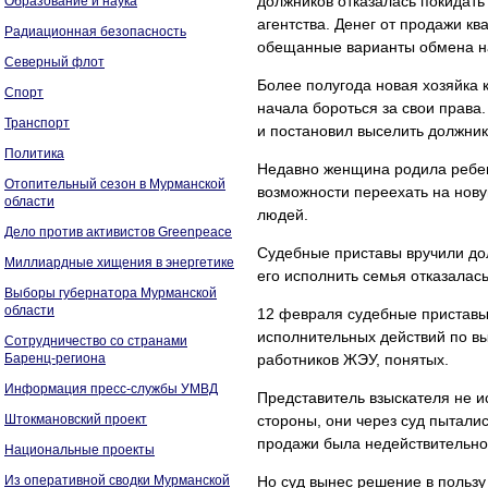
должников отказалась покидать 
Образование и наука
агентства. Денег от продажи к
Радиационная безопасность
обещанные варианты обмена на
Северный флот
Более полугода новая хозяйка 
Спорт
начала бороться за свои права.
Транспорт
и постановил выселить должник
Политика
Недавно женщина родила ребен
Отопительный сезон в Мурманской
возможности переехать на нов
области
людей.
Дело против активистов Greenpeace
Судебные приставы вручили до
Миллиардные хищения в энергетике
его исполнить семья отказалась
Выборы губернатора Мурманской
области
12 февраля судебные приставы
исполнительных действий по вы
Сотрудничество со странами
Баренц-региона
работников ЖЭУ, понятых.
Информация пресс-службы УМВД
Представитель взыскателя не и
Штокмановский проект
стороны, они через суд пыталис
продажи была недействительно
Национальные проекты
Из оперативной сводки Мурманской
Но суд вынес решение в пользу