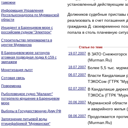
таможни
установленный действующим за
Информация Управления
Должников судебные приставы 
Россельхознадзора по Мурманской
области
реализовать в счет погашения д
гражданка Д. своевременно поз
Инцидент в Баренцевом море с
попала в столь плачевную ситу
российским судном "Электрон"
Строительство гипермаркета в
центре Мурманска
Статьи по теме
В Баренцевом море затонула
19.07.2007
В ЗАТО Снежногорск 
атомная подводная лодка К-159 с
(Murman.Ru)
экипажем
18.07.2007
Более 5,5 тыс. мурм
Монетизация льгот
06.07.2007
Власти Кандалакши р
Сотовая связь
ТЭКОСом (ГТРК "Му
Повременка
02.07.2007
В Кандалакше директ
Рыболовецкое судно "Малахит"
ТЭКОСа (ГТРК "Мурм
потерпело крушение в Баренцевом
20.06.2007
Мурманской области 
море
и аварийного жилья 
Выборы в Государственную Думу РФ
08.06.2007
Продолжается проти
Загрязнение питьевой воды
(Murman.Ru)
птицефабрикой "Мурманская"