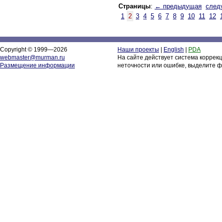
Страницы
:
← предыдущая
след
1
2
3
4
5
6
7
8
9
10
11
12
Copyright © 1999—2026
Наши проекты
|
English
|
PDA
webmaster@murman.ru
На сайте действует система коррек
Размещение информации
неточности или ошибке, выделите ф