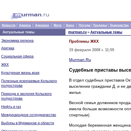
|
|
|
|
|
|
|
Новости
Адреса
Аукцион
Фото
Кино
Погода
Тендеры
Знакомства
Актуальные темы
murman.ru
»
Актуальные темы
Экономика региона
Проблемы ЖКХ
Арктика
19 февраля 2008 г. 11:59
Социальная сфера
Murman.Ru
ЖКХ
Судебные приставы высе
Культурная жизнь края
В отдел судебных приставов Ок
Полезные ископаемые Кольского
полуострова
выселении гражданки Д. и ее д
жилья.
Природа и экология Кольского
полуострова
Весной семья должников продала
Нефть и газ
имела больше возможности опл
спиртным).
Международное сотрудничество
Выборы в Мурманске и области
Молодая беременная женщина ку