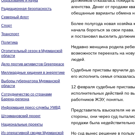
должников отказалась покидать 
Образование и наука
агентства. Денег от продажи к
Радиационная безопасность
обещанные варианты обмена на
Северный флот
Более полугода новая хозяйка 
Спорт
начала бороться за свои права.
Транспорт
и постановил выселить должник
Политика
Недавно женщина родила ребен
Отопительный сезон в Мурманской
возможности переехать на нов
области
людей.
Дело против активистов Greenpeace
Судебные приставы вручили до
Миллиардные хищения в энергетике
его исполнить семья отказалась
Выборы губернатора Мурманской
области
12 февраля судебные приставы
исполнительных действий по вы
Сотрудничество со странами
Баренц-региона
работников ЖЭУ, понятых.
Информация пресс-службы УМВД
Представитель взыскателя не и
Штокмановский проект
стороны, они через суд пыталис
продажи была недействительно
Национальные проекты
Из оперативной сводки Мурманской
Но суд вынес решение в пользу