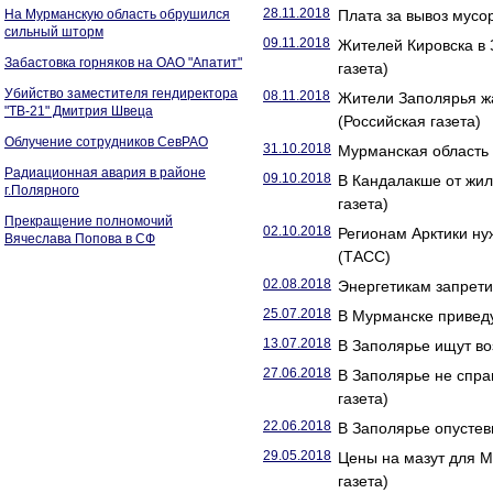
28.11.2018
На Мурманскую область обрушился
Плата за вывоз мусор
сильный шторм
09.11.2018
Жителей Кировска в 
Забастовка горняков на ОАО "Апатит"
газета)
Убийство заместителя гендиректора
08.11.2018
Жители Заполярья жа
"ТВ-21" Дмитрия Швеца
(Российская газета)
Облучение сотрудников СевРАО
31.10.2018
Мурманская область 
Радиационная авария в районе
09.10.2018
В Кандалакше от жил
г.Полярного
газета)
Прекращение полномочий
02.10.2018
Регионам Арктики н
Вячеслава Попова в СФ
(ТАСС)
02.08.2018
Энергетикам запретил
25.07.2018
В Мурманске приведу
13.07.2018
В Заполярье ищут во
27.06.2018
В Заполярье не спра
газета)
22.06.2018
В Заполярье опустев
29.05.2018
Цены на мазут для М
газета)