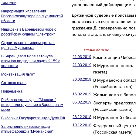
таможни
установленный действующим за
Информация Управления
Должников судебные приставы 
Россельхознадзора по Мурманской
области
реализовать в счет погашения д
гражданка Д. своевременно поз
Инцидент в Баренцевом море с
попала в столь плачевную ситу
российским судном "Электрон"
Строительство гипермаркета в
центре Мурманска
Статьи по теме
В Баренцевом море затонула
21.03.2019
Компетенции Чибиса
атомная подводная лодка К-159 с
21.03.2019
В Мурманске несколь
экипажем
газета)
Монетизация льгот
20.03.2019
В Мурманской облас
Сотовая связь
(Российская газета)
Повременка
15.02.2019
Жилые дома в Заполя
Рыболовецкое судно "Малахит"
06.02.2019
Эксперты предложил
потерпело крушение в Баренцевом
(Российская газета)
море
26.12.2018
В Мурманской област
Выборы в Государственную Думу РФ
19.12.2018
Федеральный центр 
Загрязнение питьевой воды
птицефабрикой "Мурманская"
(Российская газета)