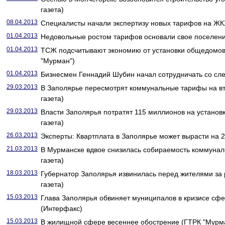
газета)
08.04.2013
Специалисты начали экспертизу новых тарифов на ЖКХ
01.04.2013
Недовольные ростом тарифов основали свое поселени
01.04.2013
ТСЖ подсчитывают экономию от установки общедомов
"Мурман")
01.04.2013
Бизнесмен Геннадий Шубин начал сотрудничать со сл
29.03.2013
В Заполярье пересмотрят коммунальные тарифы на вт
газета)
29.03.2013
Власти Заполярья потратят 115 миллионов на установк
газета)
26.03.2013
Эксперты: Квартплата в Заполярье может вырасти на 2
21.03.2013
В Мурманске вдвое снизилась собираемость коммунал
газета)
18.03.2013
Губернатор Заполярья извинилась перед жителями за 
газета)
15.03.2013
Глава Заполярья обвиняет муниципалов в кризисе сф
(Интерфакс)
15.03.2013
В жилищной сфере весеннее обострение (ГТРК "Мурм