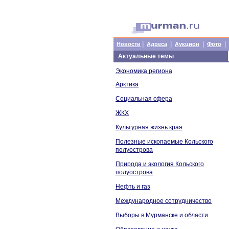
|
|
|
|
Новости
Адреса
Аукцион
Фото
Актуальные темы
Экономика региона
Арктика
Социальная сфера
ЖКХ
Культурная жизнь края
Полезные ископаемые Кольского
полуострова
Природа и экология Кольского
полуострова
Нефть и газ
Международное сотрудничество
Выборы в Мурманске и области