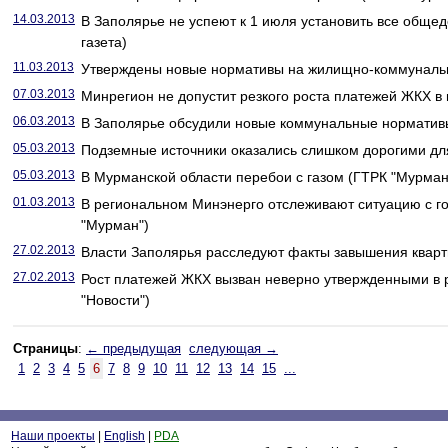
14.03.2013
В Заполярье не успеют к 1 июля установить все обще
газета)
11.03.2013
Утверждены новые нормативы на жилищно-коммунальн
07.03.2013
Минрегион не допустит резкого роста платежей ЖКХ в 
06.03.2013
В Заполярье обсудили новые коммунальные нормативы
05.03.2013
Подземные источники оказались слишком дорогими дл
05.03.2013
В Мурманской области перебои с газом (ГТРК "Мурман
01.03.2013
В региональном Минэнерго отслеживают ситуацию с г
"Мурман")
27.02.2013
Власти Заполярья расследуют факты завышения квартп
27.02.2013
Рост платежей ЖКХ вызван неверно утвержденными в 
"Новости")
Страницы
:
← предыдущая
следующая →
1
2
3
4
5
6
7
8
9
10
11
12
13
14
15
...
Наши проекты
|
English
|
PDA