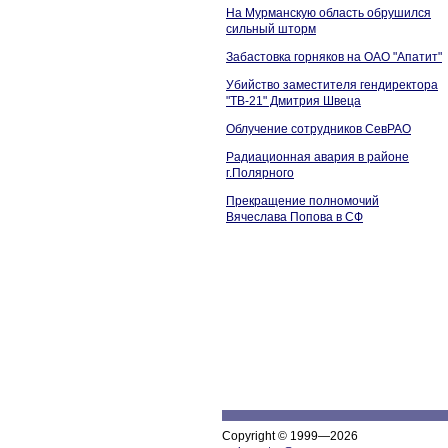
На Мурманскую область обрушился
сильный шторм
Забастовка горняков на ОАО "Апатит"
Убийство заместителя гендиректора
"ТВ-21" Дмитрия Швеца
Облучение сотрудников СевРАО
Радиационная авария в районе
г.Полярного
Прекращение полномочий
Вячеслава Попова в СФ
Copyright © 1999—2026