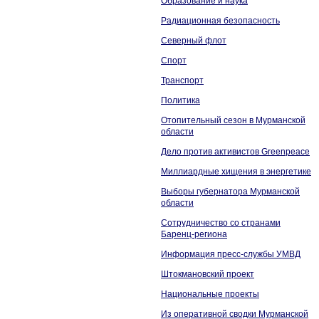
Образование и наука
Радиационная безопасность
Северный флот
Спорт
Транспорт
Политика
Отопительный сезон в Мурманской
области
Дело против активистов Greenpeace
Миллиардные хищения в энергетике
Выборы губернатора Мурманской
области
Сотрудничество со странами
Баренц-региона
Информация пресс-службы УМВД
Штокмановский проект
Национальные проекты
Из оперативной сводки Мурманской