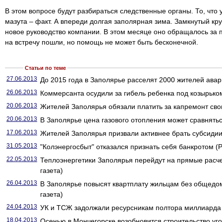
В этом вопросе будут разбираться следственные органы. То, что 
мазута – факт. А впереди долгая заполярная зима. Замкнутый кру
новое руководство компании. В этом месяце оно обращалось за
на встречу пошли, но помощь не может быть бесконечной.
Статьи по теме
27.06.2013
До 2015 года в Заполярье расселят 2000 жителей авар
26.06.2013
Коммерсанта осудили за гибель ребенка под козырьком
20.06.2013
Жителей Заполярья обязали платить за капремонт свои
20.06.2013
В Заполярье цена газового отопления может сравнятьс
17.06.2013
Жителей Заполярья призвали активнее брать субсидии 
31.05.2013
"Колэнергосбыт" отказался признать себя банкротом (Р
22.05.2013
Теплоэнергетики Заполярья перейдут на прямые расч
газета)
26.04.2013
В Заполярье повысят квартплату жильцам без общедом
газета)
24.04.2013
УК и ТСЖ задолжали ресурсникам полтора миллиарда 
18.04.2013
Осенью в Мончегорске возобновится строительство уго