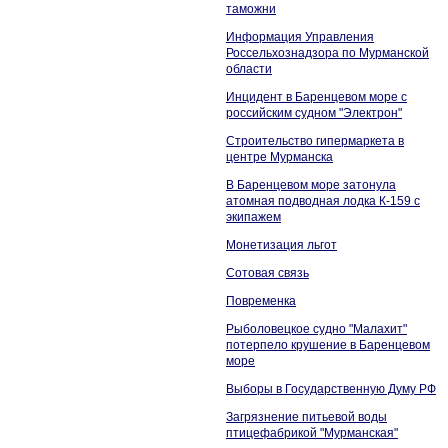
таможни
Информация Управления
Россельхознадзора по Мурманской
области
Инцидент в Баренцевом море с
российским судном "Электрон"
Строительство гипермаркета в
центре Мурманска
В Баренцевом море затонула
атомная подводная лодка К-159 с
экипажем
Монетизация льгот
Сотовая связь
Повременка
Рыболовецкое судно "Малахит"
потерпело крушение в Баренцевом
море
Выборы в Государственную Думу РФ
Загрязнение питьевой воды
птицефабрикой "Мурманская"