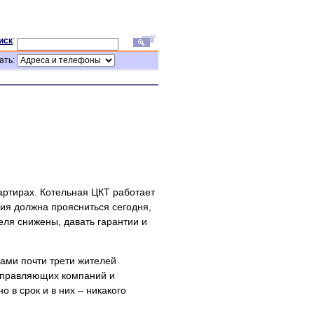
иск
:
ать:
артирах. Котельная ЦКТ работает
ация должна проясниться сегодня,
еля снижены, давать гарантии и
ами почти трети жителей
 управляющих компаний и
о в срок и в них – никакого