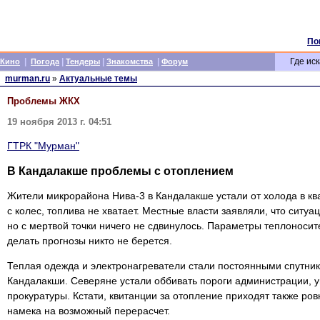
По
|
|
|
|
Где иск
Кино
Погода
Тендеры
Знакомства
Форум
murman.ru
»
Актуальные темы
Проблемы ЖКХ
19 ноября 2013 г. 04:51
ГТРК "Мурман"
В Кандалакше проблемы с отоплением
Жители микрорайона Нива-3 в Кандалакше устали от холода в кв
с колес, топлива не хватает. Местные власти заявляли, что ситу
но с мертвой точки ничего не сдвинулось. Параметры теплоносит
делать прогнозы никто не берется.
Теплая одежда и электронагреватели стали постоянными спутник
Кандалакши. Северяне устали оббивать пороги администрации,
прокуратуры. Кстати, квитанции за отопление приходят также ровн
намека на возможный перерасчет.