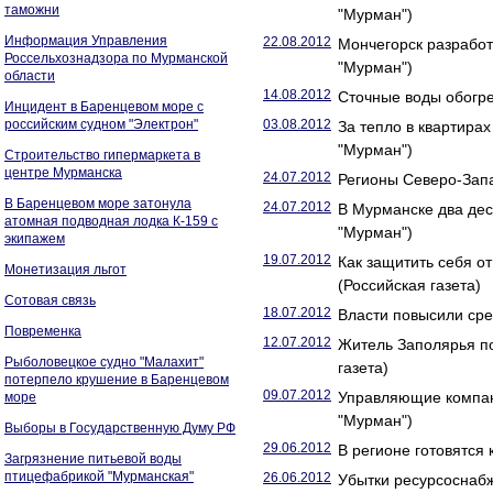
таможни
"Мурман")
Информация Управления
22.08.2012
Мончегорск разрабо
Россельхознадзора по Мурманской
"Мурман")
области
14.08.2012
Сточные воды обогр
Инцидент в Баренцевом море с
российским судном "Электрон"
03.08.2012
За тепло в квартира
"Мурман")
Строительство гипермаркета в
центре Мурманска
24.07.2012
Регионы Северо-Запа
В Баренцевом море затонула
24.07.2012
В Мурманске два дес
атомная подводная лодка К-159 с
"Мурман")
экипажем
19.07.2012
Как защитить себя 
Монетизация льгот
(Российская газета)
Сотовая связь
18.07.2012
Власти повысили сре
Повременка
12.07.2012
Житель Заполярья по
Рыболовецкое судно "Малахит"
газета)
потерпело крушение в Баренцевом
09.07.2012
Управляющие компан
море
"Мурман")
Выборы в Государственную Думу РФ
29.06.2012
В регионе готовятся
Загрязнение питьевой воды
птицефабрикой "Мурманская"
26.06.2012
Убытки ресурсоснаб