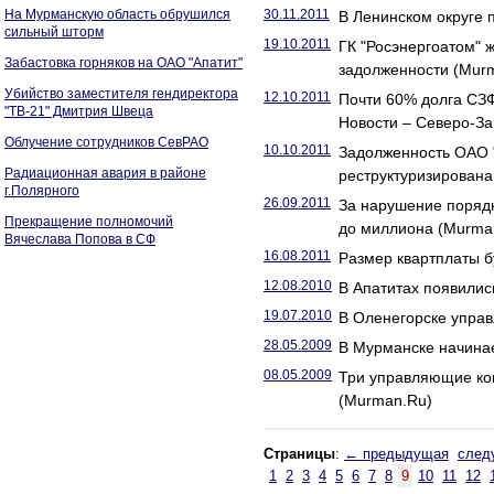
На Мурманскую область обрушился
30.11.2011
В Ленинском округе 
сильный шторм
19.10.2011
ГК "Росэнергоатом" 
Забастовка горняков на ОАО "Апатит"
задолженности (Mur
Убийство заместителя гендиректора
12.10.2011
Почти 60% долга СЗФ
"ТВ-21" Дмитрия Швеца
Новости – Северо-За
Облучение сотрудников СевРАО
10.10.2011
Задолженность ОАО "
Радиационная авария в районе
реструктуризирована
г.Полярного
26.09.2011
За нарушение поряд
Прекращение полномочий
до миллиона (Murma
Вячеслава Попова в СФ
16.08.2011
Размер квартплаты б
12.08.2010
В Апатитах появилис
19.07.2010
В Оленегорске упра
28.05.2009
В Мурманске начинае
08.05.2009
Три управляющие ко
(Murman.Ru)
Страницы
:
← предыдущая
след
1
2
3
4
5
6
7
8
9
10
11
12