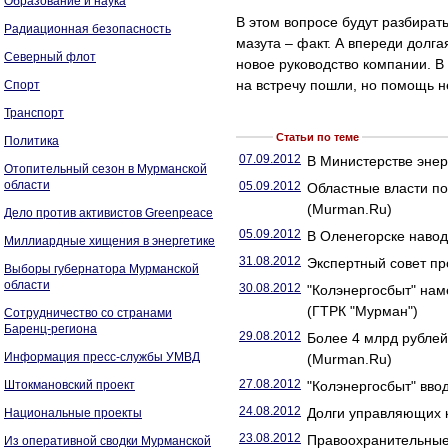
Образование и наука
В этом вопросе будут разбирать
Радиационная безопасность
мазута – факт. А впереди долга
Северный флот
новое руководство компании. 
на встречу пошли, но помощь н
Спорт
Транспорт
Статьи по теме
Политика
07.09.2012
В Министерстве энер
Отопительный сезон в Мурманской
области
05.09.2012
Областные власти п
(Murman.Ru)
Дело против активистов Greenpeace
05.09.2012
В Оленегорске наво
Миллиардные хищения в энергетике
31.08.2012
Экспертный совет п
Выборы губернатора Мурманской
области
30.08.2012
"Колэнергосбыт" нам
(ГТРК "Мурман")
Сотрудничество со странами
Баренц-региона
29.08.2012
Более 4 млрд рублей
Информация пресс-службы УМВД
(Murman.Ru)
27.08.2012
Штокмановский проект
"Колэнергосбыт" вво
24.08.2012
Долги управляющих 
Национальные проекты
23.08.2012
Правоохранительные
Из оперативной сводки Мурманской