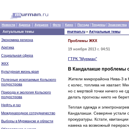
|
|
|
|
|
|
|
Новости
Адреса
Аукцион
Фото
Кино
Погода
Тендеры
Знакомства
Актуальные темы
murman.ru
»
Актуальные темы
Экономика региона
Проблемы ЖКХ
Арктика
19 ноября 2013 г. 04:51
Социальная сфера
ГТРК "Мурман"
ЖКХ
В Кандалакше проблемы 
Культурная жизнь края
Жители микрорайона Нива-3 в К
Полезные ископаемые Кольского
полуострова
с колес, топлива не хватает. М
но с мертвой точки ничего не 
Природа и экология Кольского
делать прогнозы никто не берет
полуострова
Нефть и газ
Теплая одежда и электронагрев
Кандалакши. Северяне устали 
Международное сотрудничество
прокуратуры. Кстати, квитанции
Выборы в Мурманске и области
намека на возможный перерасч