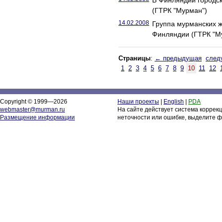
В Финляндии городск
(ГТРК "Мурман")
14.02.2008
Группа мурманских 
Финляндии (ГТРК "М
Страницы
:
← предыдущая
след
1
2
3
4
5
6
7
8
9
10
11
12
Copyright © 1999—2026
Наши проекты
|
English
|
PDA
webmaster@murman.ru
На сайте действует система коррек
Размещение информации
неточности или ошибке, выделите ф