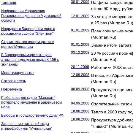
30.01.2009
На финансовую подд
таможни
около 90 млрд. рубл
Информация Управления
Россельхознадзора по Мурманской
12.01.2009
За четыре минувших
области
в 25 раз (Murman.Ru
Инцидент в Баренцевом море с
01.01.2009
План социально-экон
российским судном "Электрон"
(Murman.Ru)
Строительство гипермаркета в
01.01.2009
Зимние итоги затрат
центре Мурманска
03.12.2008
28 % россиян прои
В Баренцевом море затонула
(Murman.Ru)
атомная подводная лодка К-159 с
экипажем
20.11.2008
Работники ЖКХ пост
Монетизация льгот
12.09.2008
В поселке Абрам-мыс
Сотовая связь
(Murman.Ru)
08.09.2008
Повременка
Прокуратура оценива
(Murman.Ru)
Рыболовецкое судно "Малахит"
потерпело крушение в Баренцевом
04.09.2008
Отопительный сезон 
море
18.08.2008
Тепло в 2009 году п
Выборы в Государственную Думу РФ
18.08.2008
Прокуратура добилас
Загрязнение питьевой воды
"Нива-3" (Murman.Ru
птицефабрикой "Мурманская"