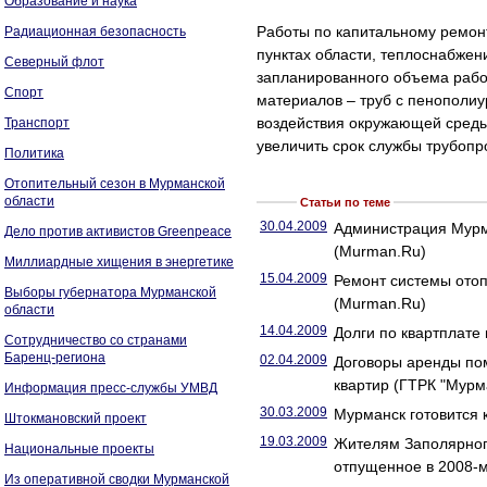
Образование и наука
Работы по капитальному ремонт
Радиационная безопасность
пунктах области, теплоснабжен
Северный флот
запланированного объема рабо
Спорт
материалов – труб с пенополи
воздействия окружающей среды,
Транспорт
увеличить срок службы трубопр
Политика
Отопительный сезон в Мурманской
области
Статьи по теме
30.04.2009
Администрация Мурма
Дело против активистов Greenpeace
(Murman.Ru)
Миллиардные хищения в энергетике
15.04.2009
Ремонт системы отоп
Выборы губернатора Мурманской
(Murman.Ru)
области
14.04.2009
Долги по квартплате 
Сотрудничество со странами
Баренц-региона
02.04.2009
Договоры аренды по
квартир (ГТРК "Мурм
Информация пресс-службы УМВД
30.03.2009
Мурманск готовится 
Штокмановский проект
19.03.2009
Жителям Заполярного
Национальные проекты
отпущенное в 2008-м
Из оперативной сводки Мурманской