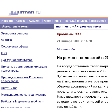
|
|
|
|
|
|
|
Новости
Адреса
Аукцион
Фото
Кино
Погода
Тендеры
Знакомства
Актуальные темы
murman.ru
»
Актуальные темы
Экономика региона
Проблемы ЖКХ
Арктика
21 января 2008 г. 14:38
Социальная сфера
Murman.Ru
ЖКХ
На ремонт теплосетей в 2
Культурная жизнь края
На государственном теплоэнер
Полезные ископаемые Кольского
полуострова
ремонта тепловых сетей в 2008
8,7 тысяч погонных метров изн
Природа и экология Кольского
на 2 тыс. погонных метров пре
полуострова
объемы ассигнований на капита
Нефть и газ
предполагалось направить окол
Международное сотрудничество
Наметившаяся в последние год
сократить потери тепловой энер
Выборы в Мурманске и области
теплоснабжения.