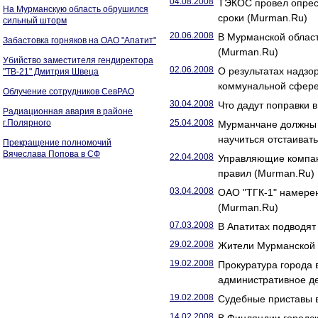
04.08.2008
ТЭКОС провел опрес
На Мурманскую область обрушился
сроки (Murman.Ru)
сильный шторм
20.06.2008
В Мурманской област
Забастовка горняков на ОАО "Апатит"
(Murman.Ru)
Убийство заместителя гендиректора
02.06.2008
О результатах надзо
"ТВ-21" Дмитрия Швеца
коммунальной сфере 
Облучение сотрудников СевРАО
30.04.2008
Что дадут поправки 
Радиационная авария в районе
г.Полярного
25.04.2008
Мурманчане должны 
научиться отстаиват
Прекращение полномочий
Вячеслава Попова в СФ
22.04.2008
Управляющие компан
правил (Murman.Ru)
03.04.2008
ОАО "ТГК-1" намере
(Murman.Ru)
07.03.2008
В Апатитах подводят
29.02.2008
Жители Мурманской 
19.02.2008
Прокуратура города 
административное д
19.02.2008
Судебные приставы в
14.02.2008