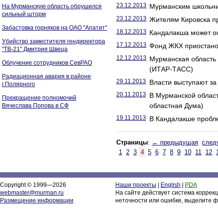
23.12.2013
Мурманским школьни
На Мурманскую область обрушился
сильный шторм
23.12.2013
Жителям Кировска пр
Забастовка горняков на ОАО "Апатит"
18.12.2013
Кандалакша может ос
Убийство заместителя гендиректора
17.12.2013
Фонд ЖКХ приостано
"ТВ-21" Дмитрия Швеца
12.12.2013
Мурманская область
Облучение сотрудников СевРАО
(ИТАР-ТАСС)
Радиационная авария в районе
29.11.2013
Власти выступают за
г.Полярного
20.11.2013
В Мурманской област
Прекращение полномочий
областная Дума)
Вячеслава Попова в СФ
19.11.2013
В Кандалакше пробл
Страницы
:
← предыдущая
след
1
2
3
4
5
6
7
8
9
10
11
12
Copyright © 1999—2026
Наши проекты
|
English
|
PDA
webmaster@murman.ru
На сайте действует система коррек
Размещение информации
неточности или ошибке, выделите ф