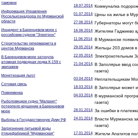
таможни
18.07.2014
Коммуналка подорожа
Информация Управления
01.07.2014
Цены на жилье в Мур
Россельхознадзора по Мурманской
области
27.06.2014
Губернаторы могут б
Инцидент в Баренцевом море с
16.06.2014
Жителям Гаджиево вд
российским судном "Электрон"
11.06.2014
В Мурманске появили
Строительство гипермаркета в
29.05.2014
Жильцы 203 домов в 
центре Мурманска
22.05.2014
Электрокотельным За
В Баренцевом море затонула
атомная подводная лодка К-159 с
21.04.2014
В Заполярье ввод со
экипажем
газета)
Монетизация льгот
03.04.2014
Неплательщикам Монч
Сотовая связь
18.03.2014
В Заполярье может и
Повременка
04.03.2014
В мурманской прогр
Рыболовецкое судно "Малахит"
газета)
потерпело крушение в Баренцевом
28.01.2014
За ошибки в платежк
море
24.01.2014
Власти Мурманска з
Выборы в Государственную Думу РФ
газета)
Загрязнение питьевой воды
17.01.2014
птицефабрикой "Мурманская"
Жители Апатитов пол