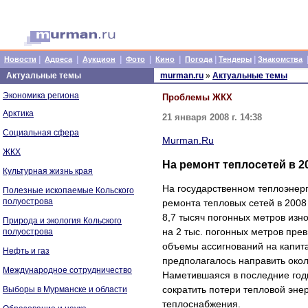
|
|
|
|
|
|
|
Новости
Адреса
Аукцион
Фото
Кино
Погода
Тендеры
Знакомства
Актуальные темы
murman.ru
»
Актуальные темы
Экономика региона
Проблемы ЖКХ
Арктика
21 января 2008 г. 14:38
Социальная сфера
Murman.Ru
ЖКХ
На ремонт теплосетей в 2
Культурная жизнь края
На государственном теплоэнер
Полезные ископаемые Кольского
полуострова
ремонта тепловых сетей в 2008
8,7 тысяч погонных метров изн
Природа и экология Кольского
на 2 тыс. погонных метров пре
полуострова
объемы ассигнований на капита
Нефть и газ
предполагалось направить окол
Международное сотрудничество
Наметившаяся в последние год
сократить потери тепловой энер
Выборы в Мурманске и области
теплоснабжения.