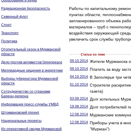
Образование и наука
Работы по капитальному ремонт
Радиационная безопасность
пунктах области, теплоснабжен
Северный флот
запланированного объема рабо
Спорт
материалов – труб с пенополи
воздействия окружающей среды,
Транспорт
увеличить срок службы трубопр
Политика
Отопительный сезон в Мурманской
области
Статьи по теме
09.10.2014
Жители Мурманска от
Дело против активистов Greenpeace
09.10.2014
Платить за воду заст
Миллиардные хищения в энергетике
04.10.2014
В Заполярье три четв
Выборы губернатора Мурманской
области
01.10.2014
Строители раскритик
газета)
Сотрудничество со странами
Баренц-региона
03.09.2014
Долг котельных Мурм
Информация пресс-службы УМВД
19.08.2014
Долг потребителей 
Штокмановский проект
12.08.2014
Мурманские коммунал
Национальные проекты
12.08.2014
Приборы учета в мно
"Мурман")
Из оперативной сводки Мурманской