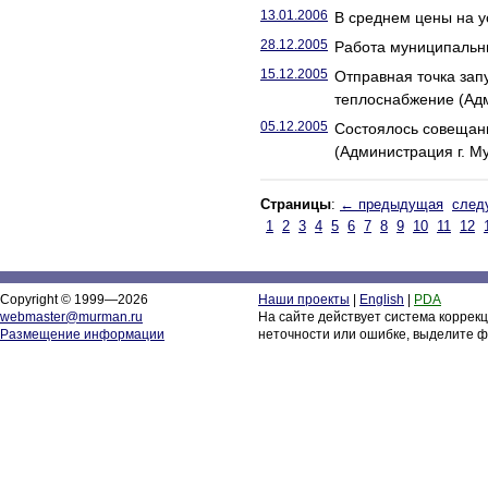
13.01.2006
В среднем цены на у
28.12.2005
Работа муниципальн
15.12.2005
Отправная точка зап
теплоснабжение (Адм
05.12.2005
Состоялось совещани
(Администрация г. М
Страницы
:
← предыдущая
след
1
2
3
4
5
6
7
8
9
10
11
12
Copyright © 1999—2026
Наши проекты
|
English
|
PDA
webmaster@murman.ru
На сайте действует система коррек
Размещение информации
неточности или ошибке, выделите ф