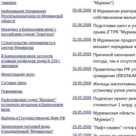
"Мурман")
таможни
05.06.2006
В Мурманске разгора
Информация Управления
Россельхознадзора по Мурманской
собственников жилья
области
01.06.2006
Подготовка школ и у
Инцидент в Баренцевом море с
срыва (ГТРК "Мурман
российским судном "Электрон"
31.05.2006
В Мурманске продолж
Строительство гипермаркета в
мешают нерадивые ж
центре Мурманска
31.05.2006
Причиной окончания 
В Баренцевом море затонула
погода, так и отсут
атомная подводная лодка К-159 с
экипажем
31.05.2006
Правительство РФ у
Монетизация льгот
гражданам (REGNUM
Сотовая связь
29.05.2006
Жильцы малоэтажных
установку узлов уче
Повременка
29.05.2006
Подписан проект рек
Рыболовецкое судно "Малахит"
стоимостью 1 млрд. 
потерпело крушение в Баренцевом
море
26.05.2006
Мурманская область 
Выборы в Государственную Думу РФ
"Мурман")
Загрязнение питьевой воды
25.05.2006
"Лифт-сервис" готов
птицефабрикой "Мурманская"
24.05.2006
За долги по квартпл