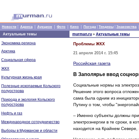
|
|
|
|
|
|
|
Новости
Адреса
Аукцион
Фото
Кино
Погода
Тендеры
Знакомства
Актуальные темы
murman.ru
»
Актуальные темы
Экономика региона
Проблемы ЖКХ
Арктика
21 апреля 2014 г. 15:45
Социальная сфера
Российская газета
ЖКХ
В Заполярье ввод соцнор
Культурная жизнь края
Социальные нормы на электроэн
Полезные ископаемые Кольского
полуострова
Решение этого вопроса отложен
сама была одним из инициатор
Природа и экология Кольского
Путину о том, чтобы "энергопай
полуострова
Нефть и газ
– Именно субъекты должны при
электроэнергии в те сроки, в к
Международное сотрудничество
находится на Крайнем Севере, 
Выборы в Мурманске и области