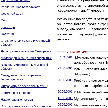
Напомним, суть реформы заклю
Образование и наука
электроэнергии по сниженной це
Радиационная безопасность
"сверхнормативный" киловатт-ч
Северный флот
Возможные последствия этих д
Спорт
общественного контроля в сфе
Транспорт
выводу, что более 55 проценто
по завышенному тарифу, что мо
Политика
регионе.
Отопительный сезон в Мурманской
области
Дело против активистов Greenpeace
Статьи по теме
27.06.2006
"Мурманская горэлек
Миллиардные хищения в энергетике
ценообразования (Пр
Выборы губернатора Мурманской
22.06.2006
области
Администрация ЖКХ 
"Мурман")
Сотрудничество со странами
Баренц-региона
20.06.2006
Разбирательство ме
состоится в арбитра
Информация пресс-службы УМВД
20.06.2006
В Мурманске работн
Штокмановский проект
16.06.2006
Мурманские депутат
Национальные проекты
06.06.2006
Мурманчане не всегд
Из оперативной сводки Мурманской