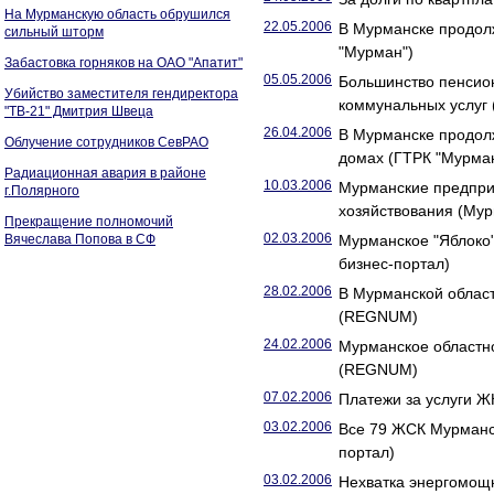
На Мурманскую область обрушился
22.05.2006
В Мурманске продол
сильный шторм
"Мурман")
Забастовка горняков на ОАО "Апатит"
05.05.2006
Большинство пенсио
Убийство заместителя гендиректора
коммунальных услуг 
"ТВ-21" Дмитрия Швеца
26.04.2006
В Мурманске продол
Облучение сотрудников СевРАО
домах (ГТРК "Мурма
Радиационная авария в районе
10.03.2006
Мурманские предпри
г.Полярного
хозяйствования (Мур
Прекращение полномочий
02.03.2006
Вячеслава Попова в СФ
Мурманское "Яблоко"
бизнес-портал)
28.02.2006
В Мурманской област
(REGNUM)
24.02.2006
Мурманское областн
(REGNUM)
07.02.2006
Платежи за услуги Ж
03.02.2006
Все 79 ЖСК Мурманск
портал)
03.02.2006
Нехватка энергомощн