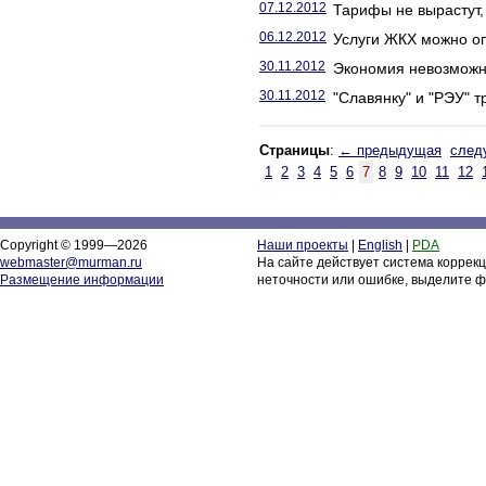
07.12.2012
Тарифы не вырастут, 
06.12.2012
Услуги ЖКХ можно опл
30.11.2012
Экономия невозможн
30.11.2012
"Славянку" и "РЭУ" 
Страницы
:
← предыдущая
след
1
2
3
4
5
6
7
8
9
10
11
12
Copyright © 1999—2026
Наши проекты
|
English
|
PDA
webmaster@murman.ru
На сайте действует система коррек
Размещение информации
неточности или ошибке, выделите ф