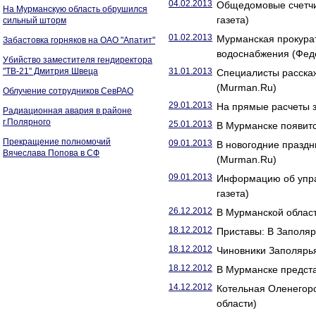
04.02.2013
Общедомовые счетчик
На Мурманскую область обрушился
газета)
сильный шторм
01.02.2013
Мурманская прокурат
Забастовка горняков на ОАО "Апатит"
водоснабжения (Фед
Убийство заместителя гендиректора
"ТВ-21" Дмитрия Швеца
31.01.2013
Специалисты расска
(Murman.Ru)
Облучение сотрудников СевРАО
29.01.2013
На прямые расчеты 
Радиационная авария в районе
г.Полярного
25.01.2013
В Мурманске появитс
Прекращение полномочий
09.01.2013
В новогодние праздн
Вячеслава Попова в СФ
(Murman.Ru)
09.01.2013
Информацию об упра
газета)
26.12.2012
В Мурманской област
18.12.2012
Приставы: В Заполяр
18.12.2012
Чиновники Заполярья
18.12.2012
В Мурманске предста
14.12.2012
Котельная Оленегор
области)