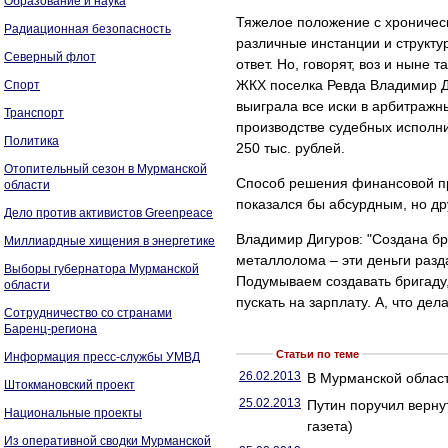
Образование и наука
Тяжелое положение с хроничес
Радиационная безопасность
различные инстанции и структу
Северный флот
ответ. Но, говорят, воз и ныне
ЖКХ поселка Ревда Владимир Д
Спорт
выиграла все иски в арбитражн
Транспорт
производстве судебных исполни
Политика
250 тыс. рублей.
Отопительный сезон в Мурманской
Способ решения финансовой пр
области
показался бы абсурдным, но дру
Дело против активистов Greenpeace
Владимир Дигуров: "Создана бр
Миллиардные хищения в энергетике
металлолома – эти деньги разд
Выборы губернатора Мурманской
Подумываем создавать бригаду, 
области
пускать на зарплату. А, что де
Сотрудничество со странами
Баренц-региона
Статьи по теме
Информация пресс-службы УМВД
26.02.2013
В Мурманской облас
Штокмановский проект
25.02.2013
Путин поручил верну
Национальные проекты
газета)
Из оперативной сводки Мурманской