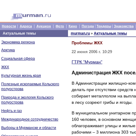
|
|
|
|
|
|
|
Новости
Адреса
Аукцион
Фото
Кино
Погода
Тендеры
Знакомства
Актуальные темы
murman.ru
»
Актуальные темы
Экономика региона
Проблемы ЖКХ
Арктика
22 июня 2006 г. 10:29
Социальная сфера
ГТРК "Мурман"
ЖКХ
Администрация ЖКХ посел
Культурная жизнь края
В Администрации жилищно-комм
Полезные ископаемые Кольского
полуострова
делать при отсутствии средств 
собирает металлолом на выплат
Природа и экология Кольского
в лесу созреют грибы и ягоды.
полуострова
Нефть и газ
В муниципальном унитарном пр
160 человек, в основном женщи
Международное сотрудничество
облагораживает улицы и жилые 
Выборы в Мурманске и области
рабочими – 3 миллиона 303 тыс