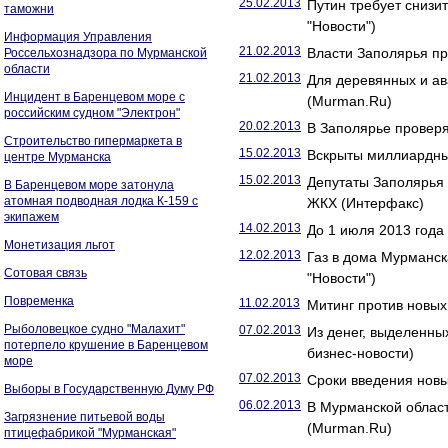
25.02.2013
Путин требует снизи
таможни
"Новости")
Информация Управления
21.02.2013
Власти Заполярья пр
Россельхознадзора по Мурманской
области
21.02.2013
Для деревянных и а
Инцидент в Баренцевом море с
(Murman.Ru)
российским судном "Электрон"
20.02.2013
В Заполярье проверя
Строительство гипермаркета в
15.02.2013
Вскрыты миллиардные
центре Мурманска
15.02.2013
Депутаты Заполярья 
В Баренцевом море затонула
атомная подводная лодка К-159 с
ЖКХ (Интерфакс)
экипажем
14.02.2013
До 1 июля 2013 года
Монетизация льгот
12.02.2013
Газ в дома Мурманск
Сотовая связь
"Новости")
Повременка
11.02.2013
Митинг против новых
Рыболовецкое судно "Малахит"
07.02.2013
Из денег, выделенны
потерпело крушение в Баренцевом
бизнес-новости)
море
07.02.2013
Сроки введения новы
Выборы в Государственную Думу РФ
06.02.2013
В Мурманской облас
Загрязнение питьевой воды
(Murman.Ru)
птицефабрикой "Мурманская"