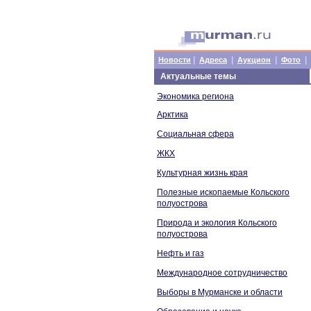
|
|
|
|
Новости
Адреса
Аукцион
Фото
Актуальные темы
Экономика региона
Арктика
Социальная сфера
ЖКХ
Культурная жизнь края
Полезные ископаемые Кольского
полуострова
Природа и экология Кольского
полуострова
Нефть и газ
Международное сотрудничество
Выборы в Мурманске и области