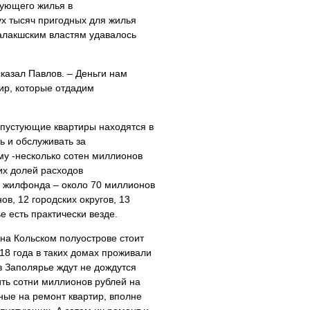
тующего жилья в
ух тысяч пригодных для жилья
далакшским властям удавалось
казал Павлов. – Деньги нам
ир, которые отдадим
 пустующие квартиры находятся в
ь и обслуживать за
му -несколько сотен миллионов
их долей расходов
 жилфонда – около 70 миллионов
в, 12 городских округов, 13
е есть практически везде.
на Кольском полуострове стоит
18 года в таких домах проживали
в Заполярье ждут не дождутся
ить сотни миллионов рублей на
ные на ремонт квартир, вполне