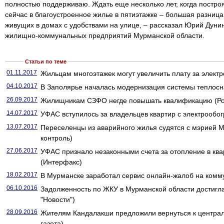
полностью поддерживаю. Ждать еще несколько лет, когда постро
сейчас в благоустроенное жилье в пятиэтажке – большая разниц
живущих в домах с удобствами на улице, – рассказал Юрий Дуни
жилищно-коммунальных предприятий Мурманской области.
Статьи по теме
01.11.2017
Жильцам многоэтажек могут увеличить плату за электр
04.10.2017
В Заполярье началась модернизация системы теплосна
26.09.2017
Жилищникам СЗФО негде повышать квалификацию (Рос
14.07.2017
УФАС вступилось за владельцев квартир с электрообог
13.07.2017
Переселенцы из аварийного жилья судятся с мэрией
контроль)
27.06.2017
УФАС признало незаконными счета за отопление в ква
(Интерфакс)
18.02.2017
В Мурманске заработал сервис онлайн-жалоб на комму
06.10.2016
Задолженность по ЖКУ в Мурманской области достигла
"Новости")
28.09.2016
Жителям Кандалакши предложили вернуться к центра
газета)