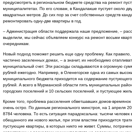
предусмотреть в региональном бюджете средства на ремонт пус
муниципалитетах. По его словам, в Кандалакше пустует около дв
квадратных метров. До сих пор за счет собственных средств кан
ремонтировать одну-две квартиры в год.
– Администрация области поддержала наше предложение, – расс
выделили, мы сейчас объявляем конкурс на ремонт восьми кварт
очередникам.
Новый подход поможет решить еще одну проблему. Как правило,
частично заселенных домах, – а значит, их необходимо отапливат
муниципальный счет. Эти расходы складываются в огромную сум
рублей ежегодно. Например, в Оленегорске одна из самых высок
муниципального бюджета приходится на содержание пустующего
рублей. А всего в Мурманской области пять муниципальных районо
городских поселений и 10 сельских поселений, и пустующее жиль
Кроме того, проблема расселения обветшавших домов-времянок 
очень остро. По данным регионального минстроя, на 1 апреля 20
8784 человека. То есть ситуация парадоксальна: тысячи человек 
обещанного им нового жилья, при этом властям приходится трат
пустующие квартиры, в которых никто не живет. Суммы, потрачен