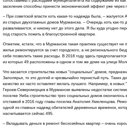
сопоставимы с расходами муниципалитета на содержание их как 
заселение способны принести экономический эффект уже через п
– При советской власти хоть какая-то надежда была, – жалуется
из старых двухэтажных домов Мурманска. – Очередь хоть как-то 
разваливаются, и никому нет до этого дела. Я бы куда угодно пер
под старость пожить в благоустроенной квартире.
Отметим, кстати, что в Мурманске такая практика существует не 
жилье ремонтируется за счет городского, а не регионального бю
себе позволить такие расходы. В 2018 году здесь предполагается
из которых 49 расположены в одном и том же доме на улице Мо
Что касается строительства новых "социальных" домов, предназ
Заполярья, то это долгий и чрезвычайно тернистый путь. Таких д
качество их часто оставляет желать лучшего. Например, в новых 
Героев-Североморцев в Мурманске выявлены недостатки системы
поселке Умба строительство трех социальных домов окончилось 
отставкой в 2016 году главы поселка Анатолия Хмеленцова. Ремо
одной из главных надежд обитателей деревянных времянок, кото
насчитывается сейчас 495.
– Вкладывать деньги в ремонт бесхозяйных квартир – очень хоро