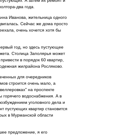
пустующих. А затем их ремонт и
олтора-два года.
 Анна Иванова, жительница одного
двигалась. Сейчас же дома просто
еехала, очень хочется хотя бы
первый год, но здесь пустующее
джета. Столица Заполярья может
 привести в порядок 60 квартир,
лодежная жилрайона Росляково.
наченных для очередников
омов строится очень мало, а
"веллеровках" на проспекте
 горячего водоснабжения. А в
возбуждением уголовного дела и
нт пустующих квартир становится
рых в Мурманской области
шее предложение, я его