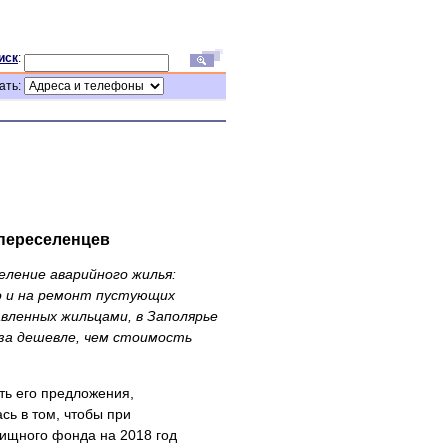
иск
:
ать:
 переселенцев
еление аварийного жилья:
о и на ремонт пустующих
вленных жильцами, в Заполярье
аза дешевле, чем стоимость
ть его предложения,
ь в том, чтобы при
ищного фонда на 2018 год