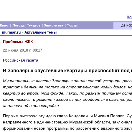
По
|
|
|
|
Где иск
Кино
Погода
Тендеры
Знакомства
Форум
murman.ru
»
Актуальные темы
Проблемы ЖКХ
22 июня 2018 г. 08:17
Российская газета
В Заполярье опустевшие квартиры приспособят под
Муниципальные власти Заполярья нашли способ ускорить расс
тратить деньги не только на строительство новых домов, н
квартир во вторичном фонде. Таких, по разным причинам оста
около тысячи, и ремонт каждой из них обойдется в два-три р
аналогичной в новостройке.
Первым высказал эту идею глава Кандалакши Михаил Павлов. Су
направленного в администрацию Мурманской области, заключалас
формировании новой программы по расселению аварийного жил