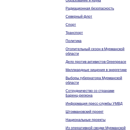
Образование и наука
Радиационная безопасность
Северный флот
Спорт
Транспорт
Политика
Отопительный сезон в Мурманской
области
Дело против активистов Greenpeace
Миллиардные хищения в энергетике
Выборы губернатора Мурманской
области
Сотрудничество со странами
Баренц-региона
Информация пресс-службы УМВД
Штокмановский проект
Национальные проекты
Из оперативной сводки Мурманской