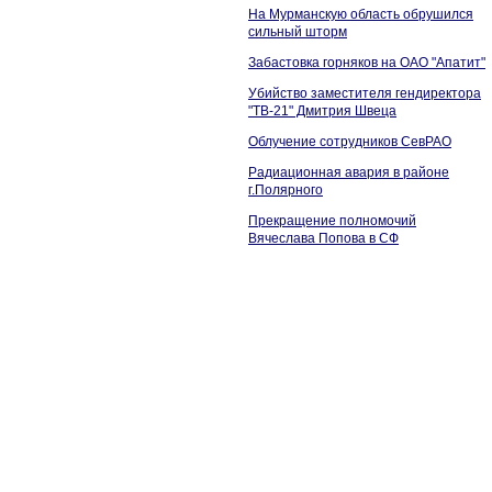
На Мурманскую область обрушился
сильный шторм
Забастовка горняков на ОАО "Апатит"
Убийство заместителя гендиректора
"ТВ-21" Дмитрия Швеца
Облучение сотрудников СевРАО
Радиационная авария в районе
г.Полярного
Прекращение полномочий
Вячеслава Попова в СФ