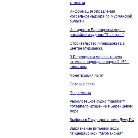
таможни
Информация Управления
Россельхознадзора по Мурманской
области
Инцидент в Баренцевом море с
российским судном "Электрон"
Строительство гипермаркета в
центре Мурманска
В Баренцевом море затонула
атомная подводная лодка К-159 с
экипажем
Монетизация льгот
Сотовая связь
Повременка
Рыболовецкое судно "Малахит"
потерпело крушение в Баренцевом
море
Выборы в Государственную Думу РФ
Загрязнение питьевой воды
птицефабрикой "Мурманская"