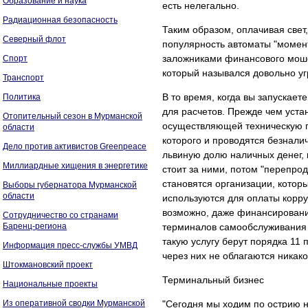
Образование и наука
есть нелегально.
Радиационная безопасность
Таким образом, оплачивая свет
Северный флот
популярность автоматы "момент
заложниками финансового мошен
Спорт
который назывался довольно уг
Транспорт
В то время, когда вы запускает
Политика
для расчетов. Прежде чем устан
Отопительный сезон в Мурманской
осуществляющей техническую п
области
которого и проводятся безнали
Дело против активистов Greenpeace
львиную долю наличных денег, к
Миллиардные хищения в энергетике
стоит за ними, потом "перепро
становятся организации, котор
Выборы губернатора Мурманской
области
используются для оплаты корру
возможно, даже финансировани
Сотрудничество со странами
Баренц-региона
терминалов самообслуживания д
такую услугу берут порядка 11 
Информация пресс-службы УМВД
через них не облагаются никак
Штокмановский проект
Терминальный бизнес
Национальные проекты
Из оперативной сводки Мурманской
"Сегодня мы ходим по острию 