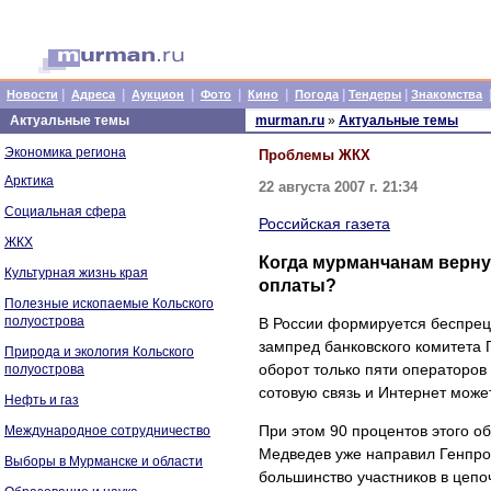
|
|
|
|
|
|
|
Новости
Адреса
Аукцион
Фото
Кино
Погода
Тендеры
Знакомства
Актуальные темы
murman.ru
»
Актуальные темы
Экономика региона
Проблемы ЖКХ
Арктика
22 августа 2007 г. 21:34
Социальная сфера
Российская газета
ЖКХ
Когда мурманчанам верну
Культурная жизнь края
оплаты?
Полезные ископаемые Кольского
полуострова
В России формируется беспрец
зампред банковского комитета 
Природа и экология Кольского
оборот только пяти операторо
полуострова
сотовую связь и Интернет може
Нефть и газ
При этом 90 процентов этого об
Международное сотрудничество
Медведев уже направил Генпрок
Выборы в Мурманске и области
большинство участников в цепо