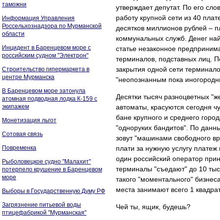
таможни
утверждает депутат. По его сл
работу крупной сети из 40 пла
Информация Управления
Россельхознадзора по Мурманской
десятков миллионов рублей – п
области
коммунальных служб. Денег найт
Инцидент в Баренцевом море с
статье незаконное предпринима
российским судном "Электрон"
терминалов, подставных лиц. П
закрытия одной сети терминал
Строительство гипермаркета в
центре Мурманска
"неопознанным пока иногородн
В Баренцевом море затонула
Десятки тысяч разноцветных "
атомная подводная лодка К-159 с
экипажем
автоматы, красуются сегодня ч
бане крупного и среднего город
Монетизация льгот
"одноруких бандитов". По данн
Сотовая связь
зовут "машинами свободного в
Повременка
плати за нужную услугу платеж 
один российский оператор прин
Рыболовецкое судно "Малахит"
терминалы "съедают" до 10 тыс
потерпело крушение в Баренцевом
море
такого "моментального" бизнес
места занимают всего 1 квадра
Выборы в Государственную Думу РФ
Загрязнение питьевой воды
Чей ты, ящик, будешь?
птицефабрикой "Мурманская"