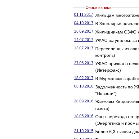
Статьи по теме
01.11.2017
Жильцам многоэтажек
04.10.2017
В Заполярье началас
26.09.2017
Жилищникам СЗФО не
14.07.2017
УФАС вступилось за 
13.07.2017
Переселенцы из ава
контроль)
27.06.2017
УФАС признало незак
(Интерфакс)
18.02.2017
В Мурманске заработ
06.10.2016
Задолженность по ЖК
"Новости")
28.09.2016
Жителям Кандалакши
газета)
18.05.2016
Опыт перехода на п
(Энергетика и промы
21.10.2015
Более 6,3 тысячи до