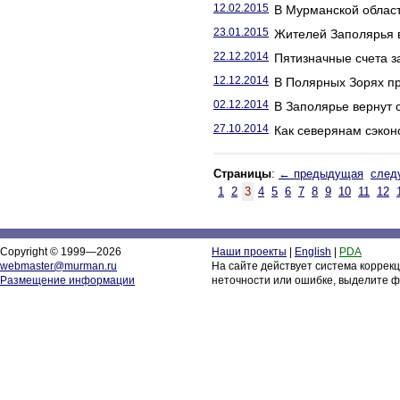
12.02.2015
В Мурманской облас
23.01.2015
Жителей Заполярья в
22.12.2014
Пятизначные счета з
12.12.2014
В Полярных Зорях пр
02.12.2014
В Заполярье вернут 
27.10.2014
Как северянам сэкон
Страницы
:
← предыдущая
след
1
2
3
4
5
6
7
8
9
10
11
12
Copyright © 1999—2026
Наши проекты
|
English
|
PDA
webmaster@murman.ru
На сайте действует система коррек
Размещение информации
неточности или ошибке, выделите ф