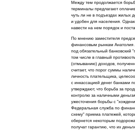
Между тем продолжается борьб
терминалы предлагают оплачив
чуть ли не в подъездах жилых д
и удобен для населения. Однак
навести на нем порядок и поста
По мнению заместителя предсе
финансовым рынкам Анатолия Ак
под обязательный банковский "п
том числе в главный противоот
(отмыванию) доходов, получен
считает, что порог суммы нали
личность плательщика, целесо
с инкассацией денег банками п
утверждают, что борьба за про
контролю за наличными деньгам
ужесточения борьбы с "хождени
Федеральная служба по финанс
схему" приема платежей, котор
обернется некоторым подорожан
получат гарантию, что их день