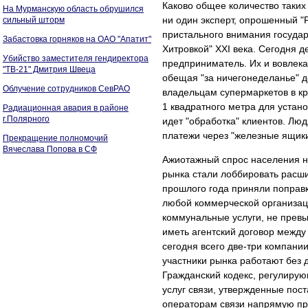
Каково общее количество таких 
На Мурманскую область обрушился
ни один эксперт, опрошенный "Р
сильный шторм
пристального внимания государ
Забастовка горняков на ОАО "Апатит"
Хитровкой" XXI века. Сегодня
Убийство заместителя гендиректора
предприниматель. Их и вовлекаю
"ТВ-21" Дмитрия Швеца
обещая "за ничегонеделанье" до
Облучение сотрудников СевРАО
владельцам супермаркетов в кр
1 квадратного метра для устано
Радиационная авария в районе
г.Полярного
идет "обработка" клиентов. Лю
платежи через "железные ящики
Прекращение полномочий
Вячеслава Попова в СФ
Ажиотажный спрос населения на
рынка стали лоббировать расши
прошлого года приняли поправк
любой коммерческой организац
коммунальные услуги, не прев
иметь агентский договор между
сегодня всего две-три компани
участники рынка работают без 
Гражданский кодекс, регулирую
услуг связи, утвержденные пос
операторам связи напрямую прив