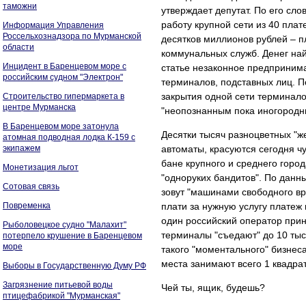
таможни
утверждает депутат. По его сл
работу крупной сети из 40 пла
Информация Управления
Россельхознадзора по Мурманской
десятков миллионов рублей – п
области
коммунальных служб. Денег найт
Инцидент в Баренцевом море с
статье незаконное предпринима
российским судном "Электрон"
терминалов, подставных лиц. П
закрытия одной сети терминал
Строительство гипермаркета в
центре Мурманска
"неопознанным пока иногородн
В Баренцевом море затонула
Десятки тысяч разноцветных "
атомная подводная лодка К-159 с
экипажем
автоматы, красуются сегодня ч
бане крупного и среднего город
Монетизация льгот
"одноруких бандитов". По данн
Сотовая связь
зовут "машинами свободного в
Повременка
плати за нужную услугу платеж 
один российский оператор прин
Рыболовецкое судно "Малахит"
терминалы "съедают" до 10 тыс
потерпело крушение в Баренцевом
море
такого "моментального" бизнес
места занимают всего 1 квадра
Выборы в Государственную Думу РФ
Загрязнение питьевой воды
Чей ты, ящик, будешь?
птицефабрикой "Мурманская"