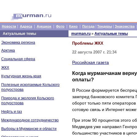
|
|
|
|
|
|
|
Новости
Адреса
Аукцион
Фото
Кино
Погода
Тендеры
Знакомства
Актуальные темы
murman.ru
»
Актуальные темы
Экономика региона
Проблемы ЖКХ
Арктика
22 августа 2007 г. 21:34
Социальная сфера
Российская газета
ЖКХ
Когда мурманчанам верну
Культурная жизнь края
оплаты?
Полезные ископаемые Кольского
полуострова
В России формируется беспрец
зампред банковского комитета 
Природа и экология Кольского
оборот только пяти операторо
полуострова
сотовую связь и Интернет може
Нефть и газ
При этом 90 процентов этого об
Международное сотрудничество
Медведев уже направил Генпрок
Выборы в Мурманске и области
большинство участников в цепо