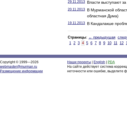
29.11.2013
Власти выступают за
20.11.2013
В Мурманской област
областная Дума)
19.11.2013
В Кандалакше пробл
Страницы
:
← предыдущая
след
1
2
3
4
5
6
7
8
9
10
11
12
Copyright © 1999—2026
Наши проекты
|
English
|
PDA
webmaster@murman.ru
На сайте действует система коррек
Размещение информации
неточности или ошибке, выделите ф