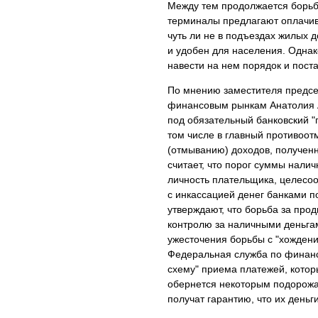
Между тем продолжается борьб
терминалы предлагают оплачив
чуть ли не в подъездах жилых д
и удобен для населения. Однак
навести на нем порядок и поста
По мнению заместителя предсе
финансовым рынкам Анатолия Ак
под обязательный банковский "п
том числе в главный противоот
(отмыванию) доходов, получен
считает, что порог суммы нали
личность плательщика, целесо
с инкассацией денег банками п
утверждают, что борьба за про
контролю за наличными деньгам
ужесточения борьбы с "хождени
Федеральная служба по финанс
схему" приема платежей, котор
обернется некоторым подорожан
получат гарантию, что их день