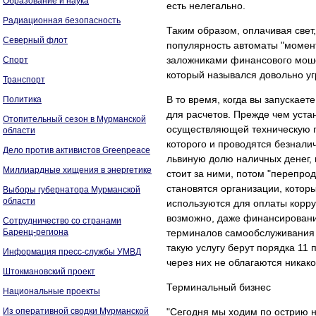
Образование и наука
есть нелегально.
Радиационная безопасность
Таким образом, оплачивая свет
Северный флот
популярность автоматы "момент
заложниками финансового мошен
Спорт
который назывался довольно уг
Транспорт
В то время, когда вы запускает
Политика
для расчетов. Прежде чем устан
Отопительный сезон в Мурманской
осуществляющей техническую п
области
которого и проводятся безнали
Дело против активистов Greenpeace
львиную долю наличных денег, к
Миллиардные хищения в энергетике
стоит за ними, потом "перепро
становятся организации, котор
Выборы губернатора Мурманской
области
используются для оплаты корру
возможно, даже финансировани
Сотрудничество со странами
Баренц-региона
терминалов самообслуживания д
такую услугу берут порядка 11 
Информация пресс-службы УМВД
через них не облагаются никак
Штокмановский проект
Терминальный бизнес
Национальные проекты
Из оперативной сводки Мурманской
"Сегодня мы ходим по острию 