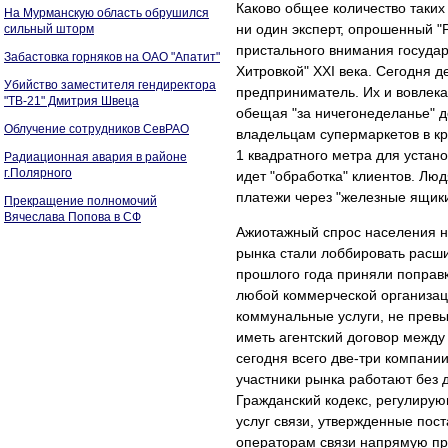
Каково общее количество таких 
На Мурманскую область обрушился
ни один эксперт, опрошенный "Р
сильный шторм
пристального внимания государ
Забастовка горняков на ОАО "Апатит"
Хитровкой" XXI века. Сегодня
Убийство заместителя гендиректора
предприниматель. Их и вовлекаю
"ТВ-21" Дмитрия Швеца
обещая "за ничегонеделанье" до
Облучение сотрудников СевРАО
владельцам супермаркетов в кр
1 квадратного метра для устано
Радиационная авария в районе
г.Полярного
идет "обработка" клиентов. Лю
платежи через "железные ящики
Прекращение полномочий
Вячеслава Попова в СФ
Ажиотажный спрос населения на
рынка стали лоббировать расши
прошлого года приняли поправк
любой коммерческой организац
коммунальные услуги, не прев
иметь агентский договор между
сегодня всего две-три компани
участники рынка работают без 
Гражданский кодекс, регулирую
услуг связи, утвержденные пос
операторам связи напрямую прив