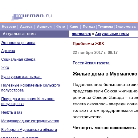
|
|
|
|
|
|
|
Новости
Адреса
Аукцион
Фото
Кино
Погода
Тендеры
Знакомства
Актуальные темы
murman.ru
»
Актуальные темы
Экономика региона
Проблемы ЖКХ
Арктика
22 ноября 2017 г. 08:17
Социальная сфера
Российская газета
ЖКХ
Жилые дома в Мурманской
Культурная жизнь края
Подавляющее большинство жилы
Полезные ископаемые Кольского
полуострова
представители Союза жилищно-
регионах Северо-Запада – та ж
Природа и экология Кольского
телега оказалась впереди лоша
полуострова
только потом предпринимаются 
Нефть и газ
электричество.
Международное сотрудничество
Четверть можно сэкономить
Выборы в Мурманске и области