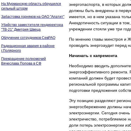
На Мурманскую область обрушился
энергопаспорта, в которых дол
сильный шторм
должны быть внедрены в первую
имеется, но в нем указана тол
Забастовка горняков на ОАО "Апатит"
Анекдотичность ситуации в том
Убийство заместителя гендиректора
учреждении стояли уже три года
"ТВ-21" Дмитрия Швеца
Облучение сотрудников СевРАО
По мнению главы минстроя и Ж
проводить энергоаудит перед н
Радиационная авария в районе
г.Полярного
Начинать с капремонта
Прекращение полномочий
Вячеслава Попова в СФ
Необходимо вводить дополнит
энергоэффективного ремонта. 
компаний должен будет провест
региональной программы капит
подготовки предложения собст
Эту позицию разделяют регион
энергосбережению должны начи
электроэнергии. Сегодня очень
электричество, потребляемое н
доли потерь электроэнергии из