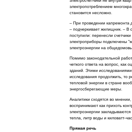
электросчетчики не внутри квар
электропотреблением многократн
становится несложно.
– При проведении капремонта д
– подчеркивает жилищник. – В 
поступили: перенесли счетчики 
электроприборы подключены "м
электроэнергии на общедомовые
Помимо законодательной работ
четкого ответа на вопрос, как
зданий. Этими исследованиями 
исследования продолжить, то р
тепловой энергии в стране воо
энергосберегающие меры.
Аналитики сходятся во мнении,
воспринимают как прихоть конт
электроэнергии закладываются е
тепла, литр воды и киловатт-ча
Прямая речь