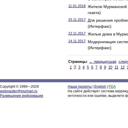
11.01.2018
Жители Мурманской о
газета)
25.11.2017
Для решения пробле
(Интерфакс)
22.11.2017
Жилые дома в Мурман
14.11.2017
Модернизация систе
(Интерфакс)
Страницы
:
← предыдущая
след
1
2
3
4
5
6
7
8
9
10
11
12
Copyright © 1999—2026
Наши проекты
|
English
|
PDA
webmaster@murman.ru
На сайте действует система коррек
Размещение информации
неточности или ошибке, выделите ф