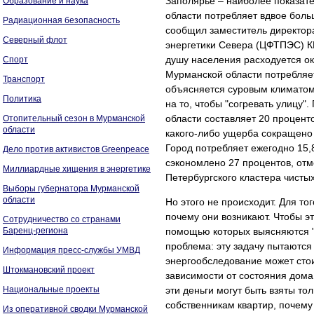
Заполярье – наиболее показат
Образование и наука
области потребляет вдвое боль
Радиационная безопасность
сообщил заместитель директор
Северный флот
энергетики Севера (ЦФТПЭС) К
душу населения расходуется око
Спорт
Мурманской области потребляет 
Транспорт
объясняется суровым климатом 
Политика
на то, чтобы "согревать улицу
области составляет 20 процент
Отопительный сезон в Мурманской
области
какого-либо ущерба сокращено 
Город потребляет ежегодно 15,
Дело против активистов Greenpeace
сэкономлено 27 процентов, отм
Миллиардные хищения в энергетике
Петербургского кластера чистых
Выборы губернатора Мурманской
области
Но этого не происходит. Для то
почему они возникают. Чтобы эт
Сотрудничество со странами
Баренц-региона
помощью которых выясняются "с
проблема: эту задачу пытаются
Информация пресс-службы УМВД
энергообследование может стои
Штокмановский проект
зависимости от состояния дома
Национальные проекты
эти деньги могут быть взяты то
собственникам квартир, почему
Из оперативной сводки Мурманской