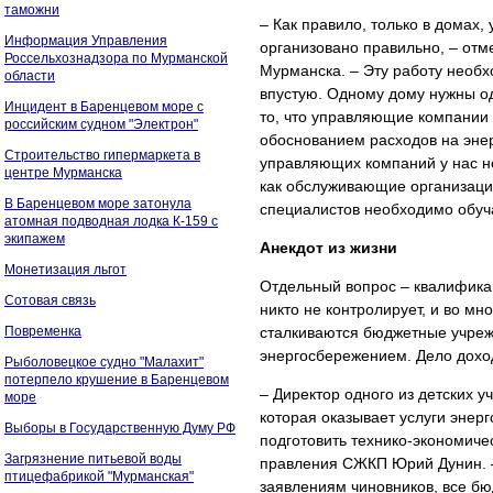
таможни
– Как правило, только в дома
Информация Управления
организовано правильно, – отм
Россельхознадзора по Мурманской
Мурманска. – Эту работу необх
области
впустую. Одному дому нужны од
Инцидент в Баренцевом море с
то, что управляющие компании 
российским судном "Электрон"
обоснованием расходов на эне
Строительство гипермаркета в
управляющих компаний у нас не
центре Мурманска
как обслуживающие организаци
В Баренцевом море затонула
специалистов необходимо обучат
атомная подводная лодка К-159 с
экипажем
Анекдот из жизни
Монетизация льгот
Отдельный вопрос – квалификац
Сотовая связь
никто не контролирует, и во м
Повременка
сталкиваются бюджетные учрежд
энергосбережением. Дело доход
Рыболовецкое судно "Малахит"
потерпело крушение в Баренцевом
– Директор одного из детских 
море
которая оказывает услуги энер
Выборы в Государственную Думу РФ
подготовить технико-экономиче
Загрязнение питьевой воды
правления СЖКП Юрий Дунин. –
птицефабрикой "Мурманская"
заявлениям чиновников, все б