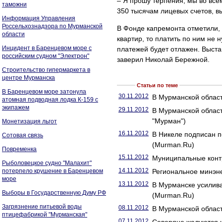
– Я прошу терпения, мы во все
таможни
350 тысячам лицевых счетов, вы
Информация Управления
Россельхознадзора по Мурманской
В Фонде капремонта отметили,
области
квартир, то платить по ним не 
Инцидент в Баренцевом море с
платежей будет отлажен. Выста
российским судном "Электрон"
заверил Николай Бережной.
Строительство гипермаркета в
центре Мурманска
Статьи по теме
В Баренцевом море затонула
30.11.2012
В Мурманской област
атомная подводная лодка К-159 с
экипажем
29.11.2012
В Мурманской област
"Мурман")
Монетизация льгот
16.11.2012
В Никеле подписан п
Сотовая связь
(Murman.Ru)
Повременка
15.11.2012
Муниципальные конт
Рыболовецкое судно "Малахит"
14.11.2012
потерпело крушение в Баренцевом
Региональное минэне
море
13.11.2012
В Мурманске усилив
Выборы в Государственную Думу РФ
(Murman.Ru)
Загрязнение питьевой воды
08.11.2012
В Мурманской облас
птицефабрикой "Мурманская"
07.11.2012