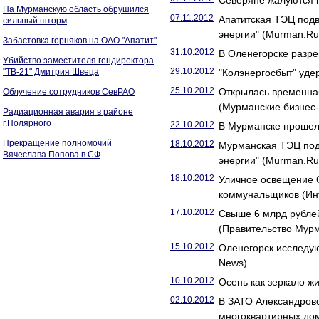
Северяне жалуются н
На Мурманскую область обрушился
07.11.2012
Апатитская ТЭЦ подв
сильный шторм
энергии" (Murman.Ru
Забастовка горняков на ОАО "Апатит"
31.10.2012
В Оленегорске разр
Убийство заместителя гендиректора
29.10.2012
"ТВ-21" Дмитрия Швеца
"Колэнергосбыт" уде
25.10.2012
Открылась временна
Облучение сотрудников СевРАО
(Мурманские бизнес-
Радиационная авария в районе
г.Полярного
22.10.2012
В Мурманске прошел
Прекращение полномочий
18.10.2012
Мурманская ТЭЦ подв
Вячеслава Попова в СФ
энергии" (Murman.Ru
18.10.2012
Уличное освещение О
коммунальщиков (Ин
17.10.2012
Свыше 6 млрд рубле
(Правительство Мурм
15.10.2012
Оленегорск исследую
News)
10.10.2012
Осень как зеркало 
02.10.2012
В ЗАТО Александровс
многоквартирных до