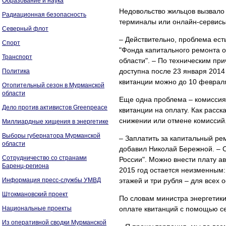
Образование и наука
Недовольство жильцов вызвало 
Радиационная безопасность
терминалы или онлайн-сервисы
Северный флот
– Действительно, проблема ест
Спорт
"Фонда капитального ремонта 
Транспорт
области". – По техническим пр
доступна после 23 января 2014
Политика
квитанции можно до 10 февраля
Отопительный сезон в Мурманской
области
Еще одна проблема – комиссия
Дело против активистов Greenpeace
квитанции на оплату. Как расск
снижении или отмене комиссий
Миллиардные хищения в энергетике
Выборы губернатора Мурманской
– Заплатить за капитальный ре
области
добавил Николай Бережной. – С
Сотрудничество со странами
России". Можно внести плату ав
Баренц-региона
2015 год остается неизменным:
Информация пресс-службы УМВД
этажей и три рубля – для всех
Штокмановский проект
По словам министра энергетик
Национальные проекты
оплате квитанций с помощью се
Из оперативной сводки Мурманской