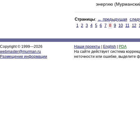
энергию (Мурманский
Страницы
:
← предыдущая
след
1
2
3
4
5
6
7
8
9
10
11
12
Copyright © 1999—2026
Наши проекты
|
English
|
PDA
webmaster@murman.ru
На сайте действует система коррек
Размещение информации
неточности или ошибке, выделите ф