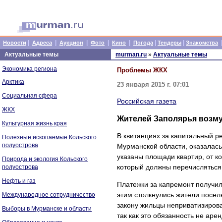
|
|
|
|
|
|
|
Новости
Адреса
Аукцион
Фото
Кино
Погода
Тендеры
Знакомства
Актуальные темы
murman.ru
»
Актуальные темы
Экономика региона
Проблемы ЖКХ
Арктика
23 января 2015 г. 07:01
Социальная сфера
Российская газета
ЖКХ
Жителей Заполярья возму
Культурная жизнь края
В квитанциях за капитальный р
Полезные ископаемые Кольского
полуострова
Мурманской области, оказалась
указаны площади квартир, от ко
Природа и экология Кольского
который должны перечисляться 
полуострова
Нефть и газ
Платежки за капремонт получил
этим столкнулись жители посел
Международное сотрудничество
закону жильцы неприватизирова
Выборы в Мурманске и области
так как это обязанность не аре