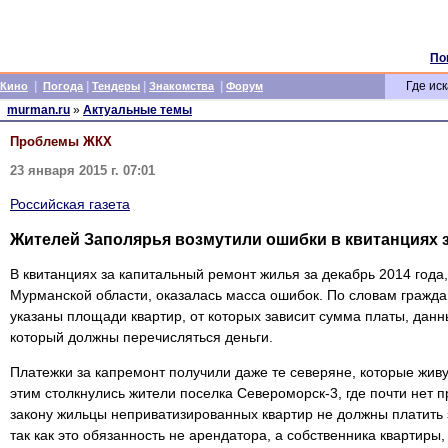
По
|
|
|
|
Где иск
Кино
Погода
Тендеры
Знакомства
Форум
murman.ru
»
Актуальные темы
Проблемы ЖКХ
23 января 2015 г. 07:01
Российская газета
Жителей Заполярья возмутили ошибки в квитанциях 
В квитанциях за капитальный ремонт жилья за декабрь 2014 год
Мурманской области, оказалась масса ошибок. По словам гражда
указаны площади квартир, от которых зависит сумма платы, данны
который должны перечисляться деньги.
Платежки за капремонт получили даже те северяне, которые живу
этим столкнулись жители поселка Североморск-3, где почти нет 
закону жильцы неприватизированных квартир не должны платить 
так как это обязанность не арендатора, а собственника квартиры,