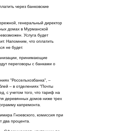
платить через банковские
Бережной, генеральный директор
рных домах в Мурманской
невозможен. Услуга будет
ит. Напомним, что оплатить
ся не будет.
ганизации, принимающие
идут переговоры с банками о
ниях "Россельхозбанка", –
лей – в отделениях "Почты
д, с учетом того, что тариф на
для деревянных домов ниже трех
рограмму капремонта.
имира Гноевского, комиссия при
т два процента.