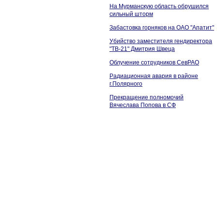
На Мурманскую область обрушился
сильный шторм
Забастовка горняков на ОАО "Апатит"
Убийство заместителя гендиректора
"ТВ-21" Дмитрия Швеца
Облучение сотрудников СевРАО
Радиационная авария в районе
г.Полярного
Прекращение полномочий
Вячеслава Попова в СФ