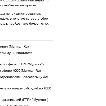
. – Сформировать квитанции по
и ошибки не так просто.
льцы неприватизированных
яцем, в течение которого сбор
раль пройдет уже более четко,
линия (Murman.Ru)
росы муниципалитета
ной сфере (ГТРК "Мурман")
 в сфере ЖКХ (Murman.Ru)
 потребителям-неплательщикам
жете на оплату субсидий по ЖКХ
5 организаций (ГТРК "Мурман")