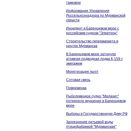
таможни
Информация Управления
Россельхознадзора по Мурманской
области
Инцидент в Баренцевом море с
российским судном "Электрон"
Строительство гипермаркета в
центре Мурманска
В Баренцевом море затонула
атомная подводная лодка К-159 с
экипажем
Монетизация льгот
Сотовая связь
Повременка
Рыболовецкое судно "Малахит"
потерпело крушение в Баренцевом
море
Выборы в Государственную Думу РФ
Загрязнение питьевой воды
птицефабрикой "Мурманская"