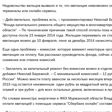
Недовольство жильцов вызвало и то, что квитанции невозможно о
терминалы или онлайн-сервисы.
– Действительно, проблема есть, – прокомментировал Николай 
"Фонда капитального ремонта общего имущества в многокварти
области". – По техническим причинам такой способ оплаты пока 
доступна после 23 января 2014 года. Жильцам переживать не сто
квитанции можно до 10 февраля, пеня за декабрь 2014 начислять
Еще одна проблема – комиссия, которую взимают некоторые ор
квитанции на оплату. Как рассказал руководитель фонда, сейчас 
снижении или отмене комиссий.
– Заплатить за капитальный ремонт без комиссии можно в отделе
добавил Николай Бережной. – С минимальной комиссией – 12 руб
России". Можно внести плату авансом за несколько месяцев впере
2015 год остается неизменным: один рубль за квадратный метр 
этажей и три рубля – для всех остальных домов, включенных в п
По словам министра энергетики и ЖКХ Мурманской области Влад
оплате квитанций с помощью сервиса "Сбербанк онлайн" состави