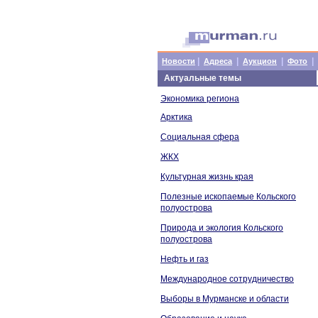
|
|
|
|
Новости
Адреса
Аукцион
Фото
Актуальные темы
Экономика региона
Арктика
Социальная сфера
ЖКХ
Культурная жизнь края
Полезные ископаемые Кольского
полуострова
Природа и экология Кольского
полуострова
Нефть и газ
Международное сотрудничество
Выборы в Мурманске и области