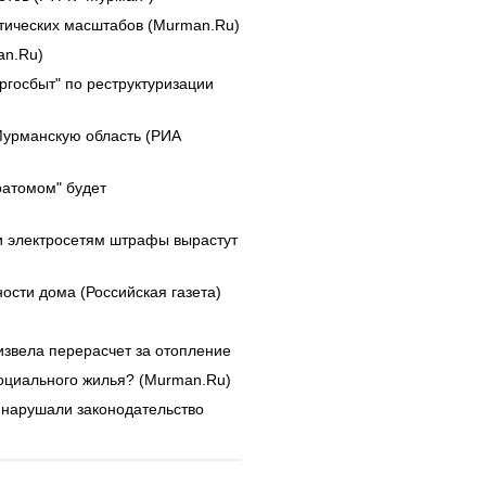
тических масштабов (Murman.Ru)
an.Ru)
ргосбыт" по реструктуризации
Мурманскую область (РИА
оатомом" будет
и электросетям штрафы вырастут
ости дома (Российская газета)
звела перерасчет за отопление
социального жилья? (Murman.Ru)
нарушали законодательство