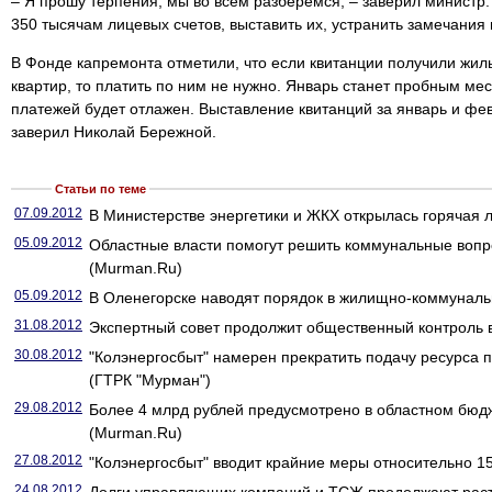
– Я прошу терпения, мы во всем разберемся, – заверил министр
350 тысячам лицевых счетов, выставить их, устранить замечания 
В Фонде капремонта отметили, что если квитанции получили жи
квартир, то платить по ним не нужно. Январь станет пробным мес
платежей будет отлажен. Выставление квитанций за январь и фев
заверил Николай Бережной.
Статьи по теме
07.09.2012
В Министерстве энергетики и ЖКХ открылась горячая 
05.09.2012
Областные власти помогут решить коммунальные воп
(Murman.Ru)
05.09.2012
В Оленегорске наводят порядок в жилищно-коммуналь
31.08.2012
Экспертный совет продолжит общественный контроль
30.08.2012
"Колэнергосбыт" намерен прекратить подачу ресурса
(ГТРК "Мурман")
29.08.2012
Более 4 млрд рублей предусмотрено в областном бюд
(Murman.Ru)
27.08.2012
"Колэнергосбыт" вводит крайние меры относительно 1
24.08.2012