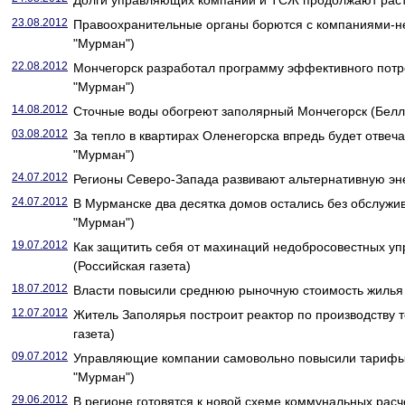
Долги управляющих компаний и ТСЖ продолжают раст
23.08.2012
Правоохранительные органы борются с компаниями-
"Мурман")
22.08.2012
Мончегорск разработал программу эффективного потр
"Мурман")
14.08.2012
Сточные воды обогреют заполярный Мончегорск (Белл
03.08.2012
За тепло в квартирах Оленегорска впредь будет отвеч
"Мурман")
24.07.2012
Регионы Северо-Запада развивают альтернативную энер
24.07.2012
В Мурманске два десятка домов остались без обслуж
"Мурман")
19.07.2012
Как защитить себя от махинаций недобросовестных у
(Российская газета)
18.07.2012
Власти повысили среднюю рыночную стоимость жилья в
12.07.2012
Житель Заполярья построит реактор по производству т
газета)
09.07.2012
Управляющие компании самовольно повысили тарифы 
"Мурман")
29.06.2012
В регионе готовятся к новой схеме коммунальных расч