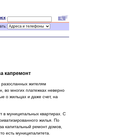
иск
:
ать:
за капремонт
а, разосланных жителям
н, во многих платежках неверно
е о жильцах и даже счет, на
т в муниципальных квартирах. С
приватизированного жилья. По
за капитальный ремонт домов,
 то есть муниципалитета.