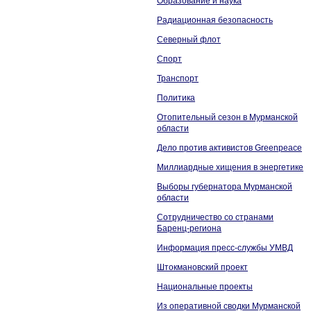
Образование и наука
Радиационная безопасность
Северный флот
Спорт
Транспорт
Политика
Отопительный сезон в Мурманской
области
Дело против активистов Greenpeace
Миллиардные хищения в энергетике
Выборы губернатора Мурманской
области
Сотрудничество со странами
Баренц-региона
Информация пресс-службы УМВД
Штокмановский проект
Национальные проекты
Из оперативной сводки Мурманской