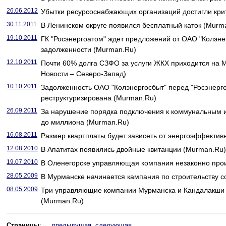
26.06.2012
Убытки ресурсоснабжающих организаций достигли кри
30.11.2011
В Ленинском округе появился бесплатный каток (Murm
19.10.2011
ГК "Росэнергоатом" ждет предложений от ОАО "Колэне
задолженности (Murman.Ru)
12.10.2011
Почти 60% долга СЗФО за услуги ЖКХ приходится на 
Новости – Северо-Запад)
10.10.2011
Задолженность ОАО "Колэнергосбыт" перед "Росэнерг
реструктуризирована (Murman.Ru)
26.09.2011
За нарушение порядка подключения к коммунальным 
до миллиона (Murman.Ru)
16.08.2011
Размер квартплаты будет зависеть от энергоэффективн
12.08.2010
В Апатитах появились двойные квитанции (Murman.Ru)
19.07.2010
В Оленегорске управляющая компания незаконно прои
28.05.2009
В Мурманске начинается кампания по строительству 
08.05.2009
Три управляющие компании Мурманска и Кандалакши 
(Murman.Ru)
Страницы
:
← предыдущая
следующая →