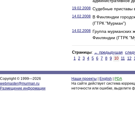
административное д
19.02.2008
Судебные приставы в
14.02.2008
В Финляндии городск
(ГТРК "Мурман")
14.02.2008
Группа мурманских 
Финляндии (ГТРК "М
Страницы
:
← предыдущая
след
1
2
3
4
5
6
7
8
9
10
11
12
Copyright © 1999—2026
Наши проекты
|
English
|
PDA
webmaster@murman.ru
На сайте действует система коррек
Размещение информации
неточности или ошибке, выделите ф