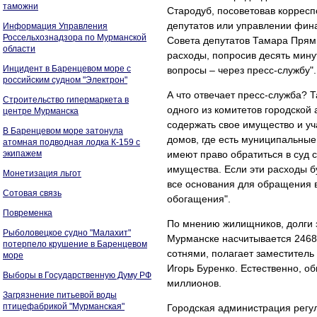
таможни
Стародуб, посоветовав корресп
депутатов или управлении фина
Информация Управления
Россельхознадзора по Мурманской
Совета депутатов Тамара Прями
области
расходы, попросив десять минут
Инцидент в Баренцевом море с
вопросы – через пресс-службу".
российским судном "Электрон"
А что отвечает пресс-служба? 
Строительство гипермаркета в
одного из комитетов городской
центре Мурманска
содержать свое имущество и у
В Баренцевом море затонула
домов, где есть муниципальные
атомная подводная лодка К-159 с
экипажем
имеют право обратиться в суд 
имущества. Если эти расходы б
Монетизация льгот
все основания для обращения в
Сотовая связь
обогащения".
Повременка
По мнению жилищников, долги 
Рыболовецкое судно "Малахит"
Мурманске насчитывается 2468
потерпело крушение в Баренцевом
сотнями, полагает заместител
море
Игорь Буренко. Естественно, о
Выборы в Государственную Думу РФ
миллионов.
Загрязнение питьевой воды
птицефабрикой "Мурманская"
Городская администрация регу