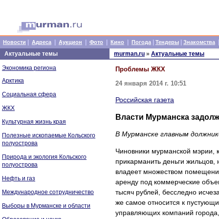
|
|
|
|
|
|
|
Новости
Адреса
Аукцион
Фото
Кино
Погода
Тендеры
Знакомства
Актуальные темы
murman.ru
»
Актуальные темы
Экономика региона
Проблемы ЖКХ
Арктика
24 января 2014 г. 10:51
Социальная сфера
Российская газета
ЖКХ
Власти Мурманска задол
Культурная жизнь края
В Мурманске главным должнико
Полезные ископаемые Кольского
полуострова
Чиновники мурманской мэрии, 
Природа и экология Кольского
прикарманить деньги жильцов, 
полуострова
владеет множеством помещений
Нефть и газ
аренду под коммерческие объек
тысяч рублей, бесследно исчез
Международное сотрудничество
же самое относится к пустующ
Выборы в Мурманске и области
управляющих компаний города,