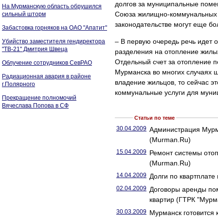
долгов за муниципальные поме
На Мурманскую область обрушился
Союза жилищно-коммунальных 
сильный шторм
законодательстве могут еще бо
Забастовка горняков на ОАО "Апатит"
– В первую очередь речь идет о
Убийство заместителя гендиректора
"ТВ-21" Дмитрия Швеца
разделения на отопление жилы
Отдельный счет за отопление п
Облучение сотрудников СевРАО
Мурманска во многих случаях ш
Радиационная авария в районе
владение жильцов, то сейчас э
г.Полярного
коммунальные услуги для муни
Прекращение полномочий
Вячеслава Попова в СФ
Статьи по теме
30.04.2009
Администрация Мурма
(Murman.Ru)
15.04.2009
Ремонт системы отоп
(Murman.Ru)
14.04.2009
Долги по квартплате 
02.04.2009
Договоры аренды по
квартир (ГТРК "Мурм
30.03.2009
Мурманск готовится 