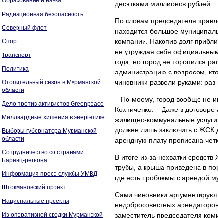
Образование и наука
десятками миллионов рублей.
Радиационная безопасность
По словам председателя правл
Северный флот
находится большое муниципаль
компании. Накопив долг прибли
Спорт
не утруждая себя официальным
Транспорт
года, но город не торопился ра
Политика
администрацию с вопросом, кто
чиновники развели руками: раз
Отопительный сезон в Мурманской
области
– По-моему, город вообще не 
Дело против активистов Greenpeace
Кохниченко. – Даже в договоре
Миллиардные хищения в энергетике
жилищно-коммунальные услуги.
должен лишь заключить с ЖСК д
Выборы губернатора Мурманской
области
арендную плату прописана четк
Сотрудничество со странами
В итоге из-за нехватки средст
Баренц-региона
трубы, а крыша приведена в пор
Информация пресс-службы УМВД
где есть проблемы с арендой м
Штокмановский проект
Сами чиновники аргументируют
Национальные проекты
недобросовестных арендаторов 
Из оперативной сводки Мурманской
заместитель председателя ком