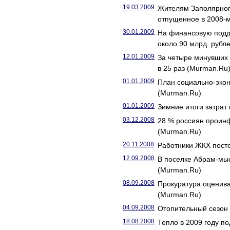
19.03.2009
Жителям Заполярного
отпущенное в 2008-м
30.01.2009
На финансовую подд
около 90 млрд. рубл
12.01.2009
За четыре минувших
в 25 раз (Murman.Ru
01.01.2009
План социально-экон
(Murman.Ru)
01.01.2009
Зимние итоги затрат
03.12.2008
28 % россиян прои
(Murman.Ru)
20.11.2008
Работники ЖКХ пост
12.09.2008
В поселке Абрам-мыс
(Murman.Ru)
08.09.2008
Прокуратура оценива
(Murman.Ru)
04.09.2008
Отопительный сезон 
18.08.2008
Тепло в 2009 году п