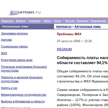
|
|
|
|
|
|
|
Новости
Адреса
Аукцион
Фото
Кино
Погода
Тендеры
Знакомства
Актуальные темы
murman.ru
»
Актуальные темы
Экономика региона
Проблемы ЖКХ
Арктика
24 августа 2006 г. 12:26
Социальная сфера
REGNUM
ЖКХ
Собираемость платы нас
Культурная жизнь края
области составляет 94,1%
Полезные ископаемые Кольского
полуострова
Общая собираемость платы на
составляет 94,1%. Об этом ко
Природа и экология Кольского
строительства и ЖКХ Мурманск
полуострова
Нефть и газ
Самая низкая собираемость в 
Североморске, Полярном и Зао
Международное сотрудничество
Апатитах – 117% (с учетом ста
Выборы в Мурманске и области
районе (100%), Мончегорске (9