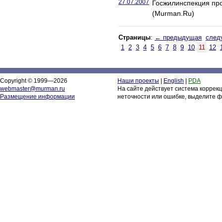
27.07.2007
Госжилинспекция про
(Murman.Ru)
Страницы
:
← предыдущая
след
1
2
3
4
5
6
7
8
9
10
11
12
Copyright © 1999—2026
Наши проекты
|
English
|
PDA
webmaster@murman.ru
На сайте действует система коррек
Размещение информации
неточности или ошибке, выделите ф