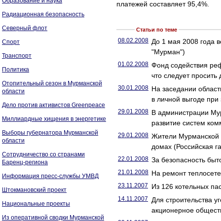
Образование и наука
платежей составляет 95,4%.
Радиационная безопасность
Северный флот
Статьи по теме
08.02.2008
До 1 мая 2008 года 
Спорт
"Мурман")
Транспорт
01.02.2008
Фонд содействия реф
Политика
что следует просить
Отопительный сезон в Мурманской
30.01.2008
На заседании област
области
в личной выгоде при
Дело против активистов Greenpeace
29.01.2008
В администрации Му
Миллиардные хищения в энергетике
развитие систем ко
Выборы губернатора Мурманской
29.01.2008
Жители Мурманской о
области
домах (Российская га
Сотрудничество со странами
22.01.2008
За безопасность быт
Баренц-региона
21.01.2008
На ремонт теплосете
Информация пресс-службы УМВД
23.11.2007
Из 126 котельных па
Штокмановский проект
14.11.2007
Для строительства у
Национальные проекты
акционерное общест
Из оперативной сводки Мурманской