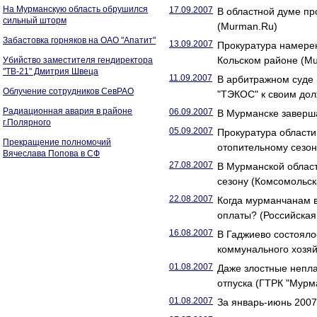
На Мурманскую область обрушился
17.09.2007
В областной думе пр
сильный шторм
(Murman.Ru)
Забастовка горняков на ОАО "Апатит"
13.09.2007
Прокуратура намерен
Кольском районе (M
Убийство заместителя гендиректора
"ТВ-21" Дмитрия Швеца
11.09.2007
В арбитражном суде
Облучение сотрудников СевРАО
"ТЭКОС" к своим до
Радиационная авария в районе
06.09.2007
В Мурманске заверша
г.Полярного
05.09.2007
Прокуратура области
Прекращение полномочий
отопительному сезон
Вячеслава Попова в СФ
27.08.2007
В Мурманской област
сезону (Комсомольс
22.08.2007
Когда мурманчанам 
оплаты? (Российская 
16.08.2007
В Гаджиево состояло
коммунального хозяй
01.08.2007
Даже злостные непла
отпуска (ГТРК "Мурм
01.08.2007
За январь-июнь 2007 