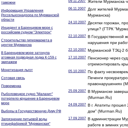
09.11.2007
Жители Мурманска че
таможни
06.11.2007
Долг жителей Мурман
Информация Управления
Мурманска)
Россельхознадзора по Мурманской
области
24.10.2007
Десятки горожан, пр
Инцидент в Баренцевом море с
улице? (ГТРК "Мурма
российским судном "Электрон"
22.10.2007
В Государственной 
Строительство гипермаркета в
нарушения при рабо
центре Мурманска
22.10.2007
Мурманской ТЭЦ-2 б
В Баренцевом море затонула
атомная подводная лодка К-159 с
17.10.2007
Пенсионер через суд
экипажем
отремонтировать кр
Монетизация льгот
05.10.2007
По факту несвоеврем
Печенги прокуратуро
Сотовая связь
правонарушениях (M
Повременка
25.09.2007
В Мурманске заверша
Рыболовецкое судно "Малахит"
(Murman.Ru)
потерпело крушение в Баренцевом
море
24.09.2007
В г. Апатиты проше
дом" (Murman.Ru)
Выборы в Государственную Думу РФ
17.09.2007
В администрации Мур
Загрязнение питьевой воды
птицефабрикой "Мурманская"
работе в зимних усл