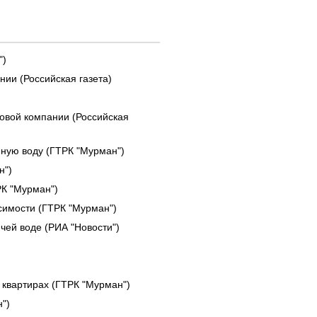
")
нии (Российская газета)
ловой компании (Российская
ную воду (ГТРК "Мурман")
н")
РК "Мурман")
симости (ГТРК "Мурман")
чей воде (РИА "Новости")
 квартирах (ГТРК "Мурман")
")