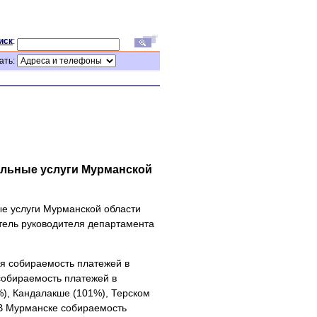
иск
:
ать:
альные услуги Мурманской
е услуги Мурманской области
тель руководителя департамента
я собираемость платежей в
собираемость платежей в
%), Кандалакше (101%), Терском
 В Мурманске собираемость