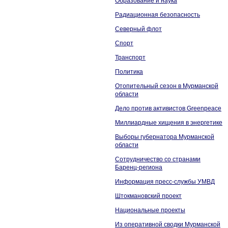
Образование и наука
Радиационная безопасность
Северный флот
Спорт
Транспорт
Политика
Отопительный сезон в Мурманской
области
Дело против активистов Greenpeace
Миллиардные хищения в энергетике
Выборы губернатора Мурманской
области
Сотрудничество со странами
Баренц-региона
Информация пресс-службы УМВД
Штокмановский проект
Национальные проекты
Из оперативной сводки Мурманской