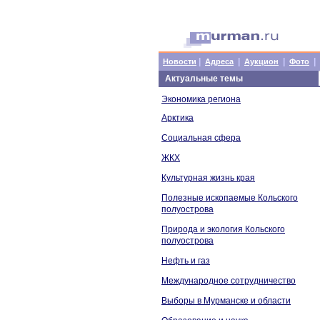
|
|
|
|
Новости
Адреса
Аукцион
Фото
Актуальные темы
Экономика региона
Арктика
Социальная сфера
ЖКХ
Культурная жизнь края
Полезные ископаемые Кольского
полуострова
Природа и экология Кольского
полуострова
Нефть и газ
Международное сотрудничество
Выборы в Мурманске и области