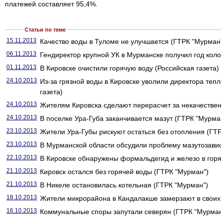
платежей составляет 95,4%.
Статьи по теме
15.11.2013
Качество воды в Туломе не улучшается (ГТРК "Мурман
06.11.2013
Гендиректор крупной УК в Мурманске получил год коло
01.11.2013
В Кировске очистили горячую воду (Российская газета)
24.10.2013
Из-за грязной воды в Кировске уволили директора теп
газета)
24.10.2013
Жителям Кировска сделают перерасчет за некачествен
24.10.2013
В поселке Ура-Губа заканчивается мазут (ГТРК "Мурма
23.10.2013
Жители Ура-Губы рискуют остаться без отопления (ГТ
23.10.2013
В Мурманской области обсудили проблему мазутозави
22.10.2013
В Кировске обнаружены формальдегид и железо в горя
21.10.2013
Кировск остался без горячей воды (ГТРК "Мурман")
21.10.2013
В Никеле остановилась котельная (ГТРК "Мурман")
18.10.2013
Жители микрорайона в Кандалакше замерзают в своих
16.10.2013
Коммунальные споры запутали северян (ГТРК "Мурман