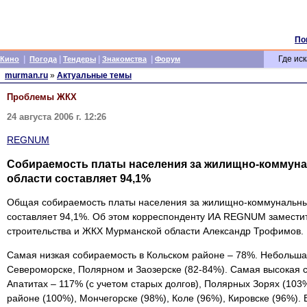
По
|
|
|
|
Где иск
Кино
Погода
Тендеры
Знакомства
Форум
murman.ru
»
Актуальные темы
Проблемы ЖКХ
24 августа 2006 г. 12:26
REGNUM
Собираемость платы населения за жилищно-коммун
области составляет 94,1%
Общая собираемость платы населения за жилищно-коммунальны
составляет 94,1%. Об этом корреспонденту ИА REGNUM замести
строительства и ЖКХ Мурманской области Александр Трофимов.
Самая низкая собираемость в Кольском районе – 78%. Небольша
Североморске, Полярном и Заозерске (82-84%). Самая высокая 
Апатитах – 117% (с учетом старых долгов), Полярных Зорях (103
районе (100%), Мончегорске (98%), Коле (96%), Кировске (96%).