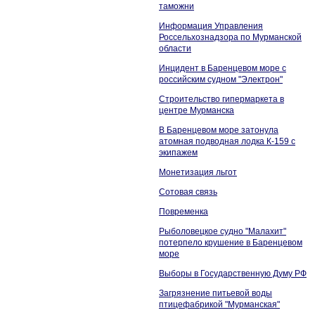
таможни
Информация Управления
Россельхознадзора по Мурманской
области
Инцидент в Баренцевом море с
российским судном "Электрон"
Строительство гипермаркета в
центре Мурманска
В Баренцевом море затонула
атомная подводная лодка К-159 с
экипажем
Монетизация льгот
Сотовая связь
Повременка
Рыболовецкое судно "Малахит"
потерпело крушение в Баренцевом
море
Выборы в Государственную Думу РФ
Загрязнение питьевой воды
птицефабрикой "Мурманская"