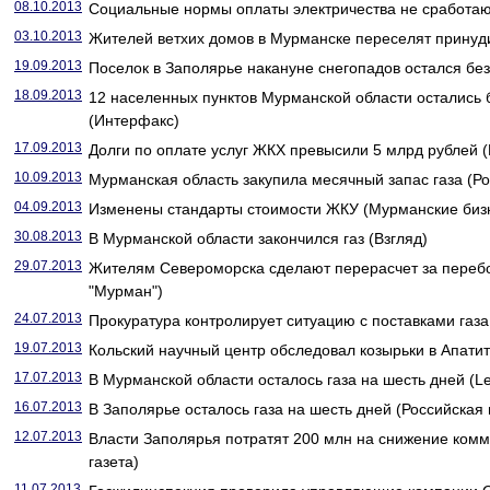
08.10.2013
Социальные нормы оплаты электричества не сработают
03.10.2013
Жителей ветхих домов в Мурманске переселят принуди
19.09.2013
Поселок в Заполярье накануне снегопадов остался без
18.09.2013
12 населенных пунктов Мурманской области остались б
(Интерфакс)
17.09.2013
Долги по оплате услуг ЖКХ превысили 5 млрд рублей 
10.09.2013
Мурманская область закупила месячный запас газа (Ро
04.09.2013
Изменены стандарты стоимости ЖКУ (Мурманские бизн
30.08.2013
В Мурманской области закончился газ (Взгляд)
29.07.2013
Жителям Североморска сделают перерасчет за перебо
"Мурман")
24.07.2013
Прокуратура контролирует ситуацию с поставками газа
19.07.2013
Кольский научный центр обследовал козырьки в Апати
17.07.2013
В Мурманской области осталось газа на шесть дней (Le
16.07.2013
В Заполярье осталось газа на шесть дней (Российская 
12.07.2013
Власти Заполярья потратят 200 млн на снижение ком
газета)
11.07.2013