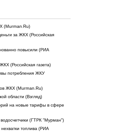
Х (Murman.Ru)
еньги за ЖКХ (Российская
снованно повысили (РИА
ЖКХ (Российская газета)
ивы потребления ЖКУ
вов ЖКХ (Murman.Ru)
ой области (Взгляд)
орий на новые тарифы в сфере
 водосчетчики (ГТРК "Мурман")
 нехватки топлива (РИА