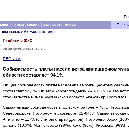
По
|
|
|
|
Где иск
Кино
Погода
Тендеры
Знакомства
Форум
murman.ru
»
Актуальные темы
Проблемы ЖКХ
24 августа 2006 г. 12:26
REGNUM
Собираемость платы населения за жилищно-коммун
области составляет 94,1%
Общая собираемость платы населения за жилищно-коммунальны
составляет 94,1%. Об этом корреспонденту ИА REGNUM замести
строительства и ЖКХ Мурманской области Александр Трофимов.
Самая низкая собираемость в Кольском районе – 78%. Небольша
Североморске, Полярном и Заозерске (82-84%). Самая высокая 
Апатитах – 117% (с учетом старых долгов), Полярных Зорях (103
районе (100%), Мончегорске (98%), Коле (96%), Кировске (96%).