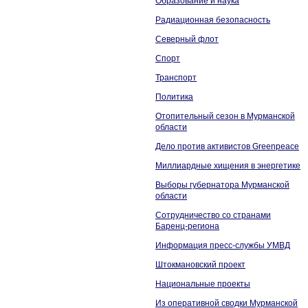
Образование и наука
Радиационная безопасность
Северный флот
Спорт
Транспорт
Политика
Отопительный сезон в Мурманской
области
Дело против активистов Greenpeace
Миллиардные хищения в энергетике
Выборы губернатора Мурманской
области
Сотрудничество со странами
Баренц-региона
Информация пресс-службы УМВД
Штокмановский проект
Национальные проекты
Из оперативной сводки Мурманской