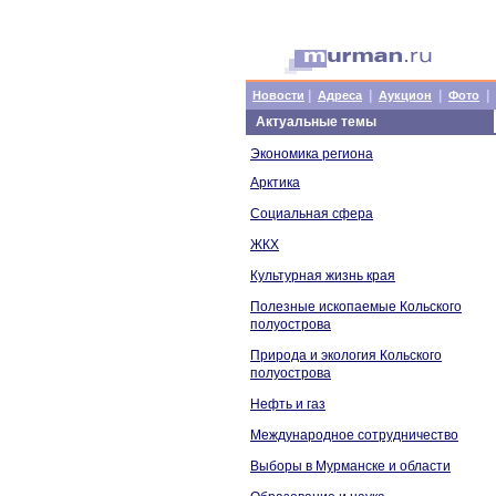
|
|
|
|
Новости
Адреса
Аукцион
Фото
Актуальные темы
Экономика региона
Арктика
Социальная сфера
ЖКХ
Культурная жизнь края
Полезные ископаемые Кольского
полуострова
Природа и экология Кольского
полуострова
Нефть и газ
Международное сотрудничество
Выборы в Мурманске и области