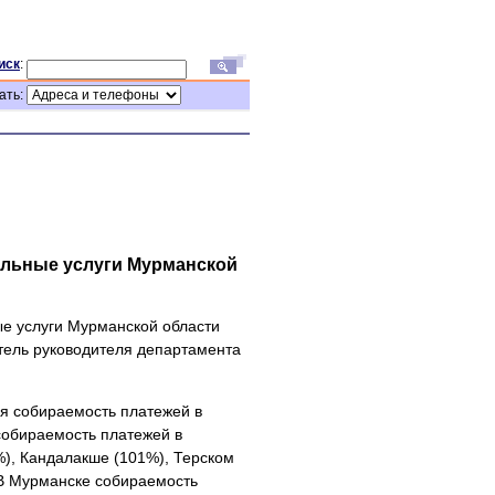
иск
:
ать:
альные услуги Мурманской
е услуги Мурманской области
тель руководителя департамента
я собираемость платежей в
собираемость платежей в
%), Кандалакше (101%), Терском
 В Мурманске собираемость