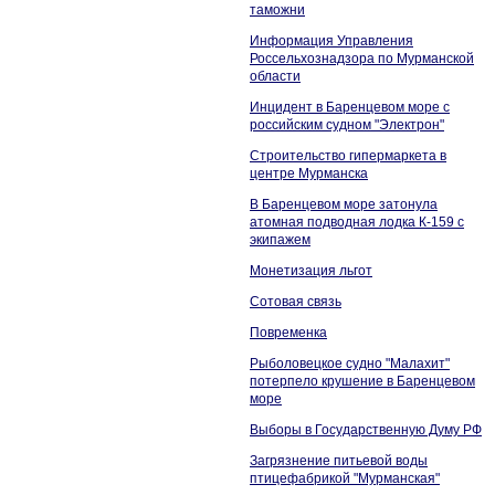
таможни
Информация Управления
Россельхознадзора по Мурманской
области
Инцидент в Баренцевом море с
российским судном "Электрон"
Строительство гипермаркета в
центре Мурманска
В Баренцевом море затонула
атомная подводная лодка К-159 с
экипажем
Монетизация льгот
Сотовая связь
Повременка
Рыболовецкое судно "Малахит"
потерпело крушение в Баренцевом
море
Выборы в Государственную Думу РФ
Загрязнение питьевой воды
птицефабрикой "Мурманская"