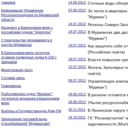
таможни
14.08.2012
Сточные воды обогр
03.08.2012
Информация Управления
За тепло в квартира
Россельхознадзора по Мурманской
"Мурман")
области
24.07.2012
Регионы Северо-Запа
Инцидент в Баренцевом море с
24.07.2012
В Мурманске два дес
российским судном "Электрон"
"Мурман")
Строительство гипермаркета в
центре Мурманска
19.07.2012
Как защитить себя 
(Российская газета)
В Баренцевом море затонула
атомная подводная лодка К-159 с
18.07.2012
Власти повысили сре
экипажем
12.07.2012
Житель Заполярья по
Монетизация льгот
газета)
Сотовая связь
09.07.2012
Управляющие компан
Повременка
"Мурман")
Рыболовецкое судно "Малахит"
29.06.2012
В регионе готовятся
потерпело крушение в Баренцевом
26.06.2012
Убытки ресурсоснаб
море
30.11.2011
В Ленинском округе 
Выборы в Государственную Думу РФ
19.10.2011
ГК "Росэнергоатом" 
Загрязнение питьевой воды
птицефабрикой "Мурманская"
задолженности (Mur