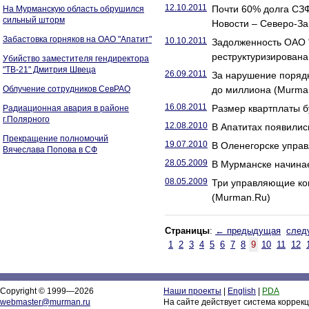
12.10.2011
Почти 60% долга СЗФ
На Мурманскую область обрушился
сильный шторм
Новости – Северо-За
Забастовка горняков на ОАО "Апатит"
10.10.2011
Задолженность ОАО "
реструктуризирована
Убийство заместителя гендиректора
"ТВ-21" Дмитрия Швеца
26.09.2011
За нарушение поряд
Облучение сотрудников СевРАО
до миллиона (Murma
16.08.2011
Размер квартплаты б
Радиационная авария в районе
г.Полярного
12.08.2010
В Апатитах появилис
Прекращение полномочий
19.07.2010
В Оленегорске упра
Вячеслава Попова в СФ
28.05.2009
В Мурманске начинае
08.05.2009
Три управляющие ко
(Murman.Ru)
Страницы
:
← предыдущая
след
1
2
3
4
5
6
7
8
9
10
11
12
Copyright © 1999—2026
Наши проекты
|
English
|
PDA
webmaster@murman.ru
На сайте действует система коррек