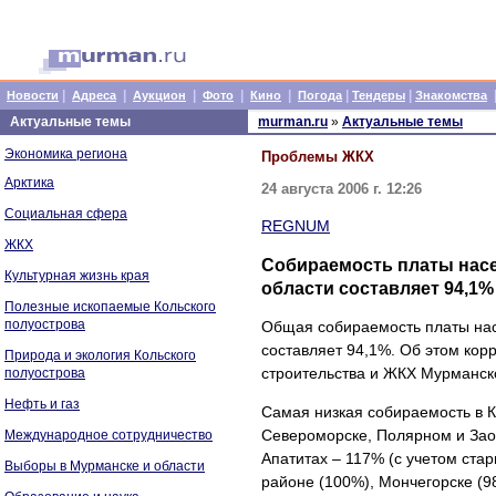
|
|
|
|
|
|
|
Новости
Адреса
Аукцион
Фото
Кино
Погода
Тендеры
Знакомства
Актуальные темы
murman.ru
»
Актуальные темы
Экономика региона
Проблемы ЖКХ
Арктика
24 августа 2006 г. 12:26
Социальная сфера
REGNUM
ЖКХ
Собираемость платы нас
Культурная жизнь края
области составляет 94,1%
Полезные ископаемые Кольского
полуострова
Общая собираемость платы на
составляет 94,1%. Об этом ко
Природа и экология Кольского
строительства и ЖКХ Мурманск
полуострова
Нефть и газ
Самая низкая собираемость в 
Североморске, Полярном и Зао
Международное сотрудничество
Апатитах – 117% (с учетом ста
Выборы в Мурманске и области
районе (100%), Мончегорске (9