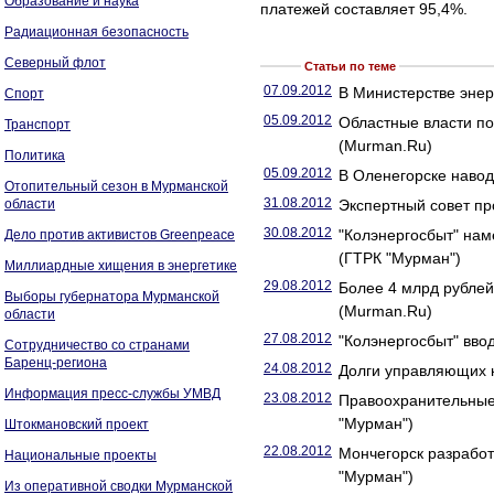
Образование и наука
платежей составляет 95,4%.
Радиационная безопасность
Северный флот
Статьи по теме
07.09.2012
В Министерстве энер
Спорт
05.09.2012
Областные власти п
Транспорт
(Murman.Ru)
Политика
05.09.2012
В Оленегорске наво
Отопительный сезон в Мурманской
31.08.2012
области
Экспертный совет п
30.08.2012
"Колэнергосбыт" нам
Дело против активистов Greenpeace
(ГТРК "Мурман")
Миллиардные хищения в энергетике
29.08.2012
Более 4 млрд рублей
Выборы губернатора Мурманской
(Murman.Ru)
области
27.08.2012
"Колэнергосбыт" вво
Сотрудничество со странами
Баренц-региона
24.08.2012
Долги управляющих 
Информация пресс-службы УМВД
23.08.2012
Правоохранительные
"Мурман")
Штокмановский проект
22.08.2012
Мончегорск разрабо
Национальные проекты
"Мурман")
Из оперативной сводки Мурманской