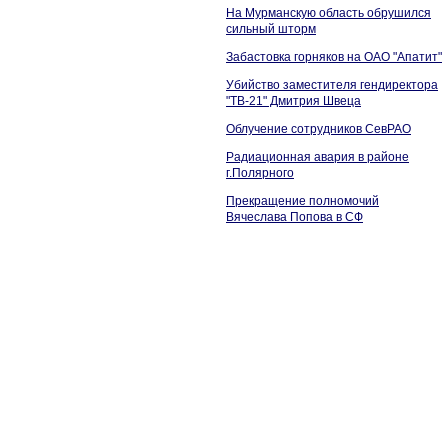
На Мурманскую область обрушился
сильный шторм
Забастовка горняков на ОАО "Апатит"
Убийство заместителя гендиректора
"ТВ-21" Дмитрия Швеца
Облучение сотрудников СевРАО
Радиационная авария в районе
г.Полярного
Прекращение полномочий
Вячеслава Попова в СФ