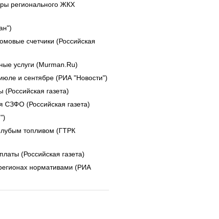
еры регионального ЖКХ
ан")
домовые счетчики (Российская
ые услуги (Murman.Ru)
июле и сентябре (РИА "Новости")
 (Российская газета)
я СЗФО (Российская газета)
")
олубым топливом (ГТРК
латы (Российская газета)
регионах нормативами (РИА