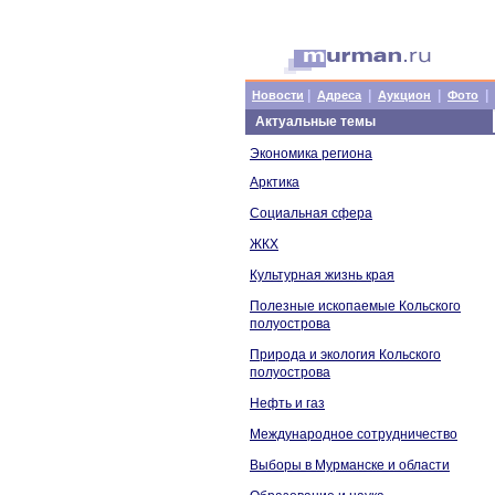
|
|
|
|
Новости
Адреса
Аукцион
Фото
Актуальные темы
Экономика региона
Арктика
Социальная сфера
ЖКХ
Культурная жизнь края
Полезные ископаемые Кольского
полуострова
Природа и экология Кольского
полуострова
Нефть и газ
Международное сотрудничество
Выборы в Мурманске и области