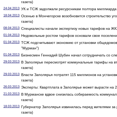
газета)
24.04.2013
УК и ТСЖ задолжали ресурсникам полтора миллиарда 
18.04.2013
Осенью в Мончегорске возобновится строительство уго
газета)
08.04.2013
Специалисты начали экспертизу новых тарифов на ЖКХ
01.04.2013
Недовольные ростом тарифов основали свое поселени
01.04.2013
ТСЖ подсчитывают экономию от установки общедомов
"Мурман")
01.04.2013
Бизнесмен Геннадий Шубин начал сотрудничать со сл
29.03.2013
В Заполярье пересмотрят коммунальные тарифы на вт
газета)
29.03.2013
Власти Заполярья потратят 115 миллионов на установк
газета)
26.03.2013
Эксперты: Квартплата в Заполярье может вырасти на 2
21.03.2013
В Мурманске вдвое снизилась собираемость коммунал
газета)
18.03.2013
Губернатор Заполярья извинилась перед жителями за 
газета)