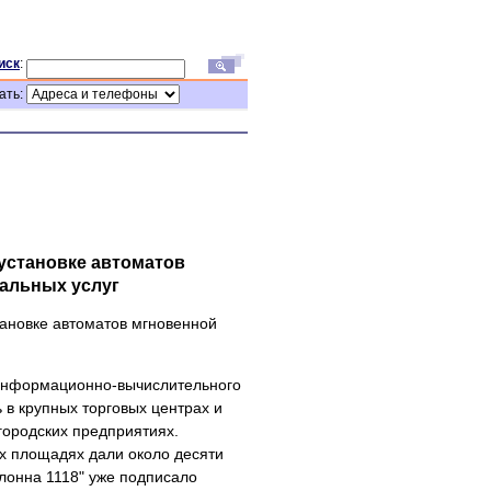
иск
:
ать:
 установке автоматов
альных услуг
тановке автоматов мгновенной
 информационно-вычислительного
 в крупных торговых центрах и
городских предприятиях.
х площадях дали около десяти
лонна 1118" уже подписало