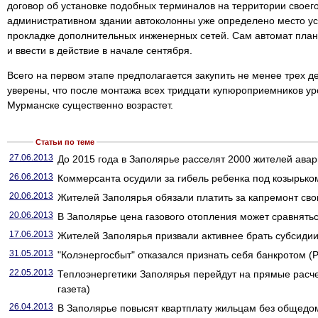
договор об установке подобных терминалов на территории своег
административном здании автоколонны уже определено место уст
прокладке дополнительных инженерных сетей. Сам автомат план
и ввести в действие в начале сентября.
Всего на первом этапе предполагается закупить не менее трех д
уверены, что после монтажа всех тридцати купюроприемников ур
Мурманске существенно возрастет.
Статьи по теме
27.06.2013
До 2015 года в Заполярье расселят 2000 жителей авар
26.06.2013
Коммерсанта осудили за гибель ребенка под козырьком
20.06.2013
Жителей Заполярья обязали платить за капремонт свои
20.06.2013
В Заполярье цена газового отопления может сравнятьс
17.06.2013
Жителей Заполярья призвали активнее брать субсидии 
31.05.2013
"Колэнергосбыт" отказался признать себя банкротом (Р
22.05.2013
Теплоэнергетики Заполярья перейдут на прямые расч
газета)
26.04.2013
В Заполярье повысят квартплату жильцам без общедом