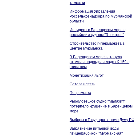
таможни
Информация Управления
Россельхознадзора по Мурманской
области
Инцидент в Баренцевом море с
российским судном "Электрон"
Строительство гипермаркета в
центре Мурманска
В Баренцевом море затонула
атомная подводная лодка К-159 с
экипажем
Монетизация льгот
Сотовая связь
Повременка
Рыболовецкое судно "Малахит"
потерпело крушение в Баренцевом
море
Выборы в Государственную Думу РФ
Загрязнение питьевой воды
птицефабрикой "Мурманская"