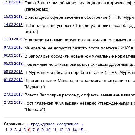
15.03.2013
Глава Заполярья обвиняет муниципалов в кризисе сф
(Интерфакс)
15.03.2013
В жилищной сфере весеннее обострение (ГТРК "Мурм
14.03.2013
В Заполярье не успеют к 1 июля установить все обще
газета)
11.03.2013
Утверждены новые нормативы на жилищно-коммунальн
07.03.2013
Минрегион не допустит резкого роста платежей ЖКХ в 
06.03.2013
В Заполярье обсудили новые коммунальные нормативы
05.03.2013
Подземные источники оказались слишком дорогими дл
05.03.2013
В Мурманской области перебои с газом (ГТРК "Мурман
01.03.2013
В региональном Минэнерго отслеживают ситуацию с г
"Мурман")
27.02.2013
Власти Заполярья расследуют факты завышения квартп
27.02.2013
Рост платежей ЖКХ вызван неверно утвержденными в 
"Новости")
Страницы
:
← предыдущая
следующая →
1
2
3
4
5
6
7
8
9
10
11
12
13
14
15
...