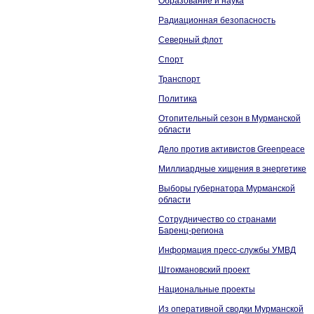
Образование и наука
Радиационная безопасность
Северный флот
Спорт
Транспорт
Политика
Отопительный сезон в Мурманской
области
Дело против активистов Greenpeace
Миллиардные хищения в энергетике
Выборы губернатора Мурманской
области
Сотрудничество со странами
Баренц-региона
Информация пресс-службы УМВД
Штокмановский проект
Национальные проекты
Из оперативной сводки Мурманской