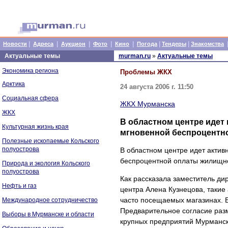
|
|
|
|
|
|
|
Новости
Адреса
Аукцион
Фото
Кино
Погода
Тендеры
Знакомства
Актуальные темы
murman.ru
»
Актуальные темы
Экономика региона
Проблемы ЖКХ
Арктика
24 августа 2006 г. 11:50
Социальная сфера
ЖКХ Мурманска
ЖКХ
В областном центре идет 
Культурная жизнь края
мгновенной беспроцентн
Полезные ископаемые Кольского
полуострова
В областном центре идет актив
беспроцентной оплаты жилищно
Природа и экология Кольского
полуострова
Как рассказала заместитель д
Нефть и газ
центра Алена Кузнецова, такие
часто посещаемых магазинах. Б
Международное сотрудничество
Предварительное согласие раз
Выборы в Мурманске и области
крупных предприятий Мурманска