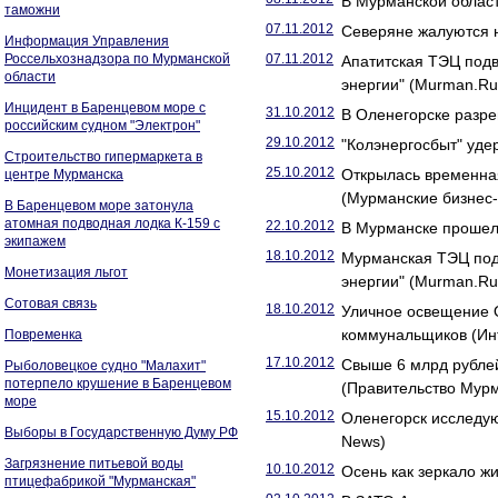
В Мурманской облас
таможни
07.11.2012
Северяне жалуются н
Информация Управления
Россельхознадзора по Мурманской
07.11.2012
Апатитская ТЭЦ подв
области
энергии" (Murman.Ru
Инцидент в Баренцевом море с
31.10.2012
В Оленегорске разр
российским судном "Электрон"
29.10.2012
"Колэнергосбыт" уде
Строительство гипермаркета в
25.10.2012
Открылась временна
центре Мурманска
(Мурманские бизнес-
В Баренцевом море затонула
атомная подводная лодка К-159 с
22.10.2012
В Мурманске прошел
экипажем
18.10.2012
Мурманская ТЭЦ подв
Монетизация льгот
энергии" (Murman.Ru
Сотовая связь
18.10.2012
Уличное освещение О
коммунальщиков (Ин
Повременка
17.10.2012
Свыше 6 млрд рубле
Рыболовецкое судно "Малахит"
потерпело крушение в Баренцевом
(Правительство Мурм
море
15.10.2012
Оленегорск исследую
Выборы в Государственную Думу РФ
News)
Загрязнение питьевой воды
10.10.2012
Осень как зеркало 
птицефабрикой "Мурманская"