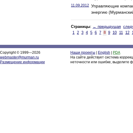
11.09.2012
Управляющие компан
энергию (Мурманский
Страницы
:
← предыдущая
след
1
2
3
4
5
6
7
8
9
10
11
12
Copyright © 1999—2026
Наши проекты
|
English
|
PDA
webmaster@murman.ru
На сайте действует система коррек
Размещение информации
неточности или ошибке, выделите ф