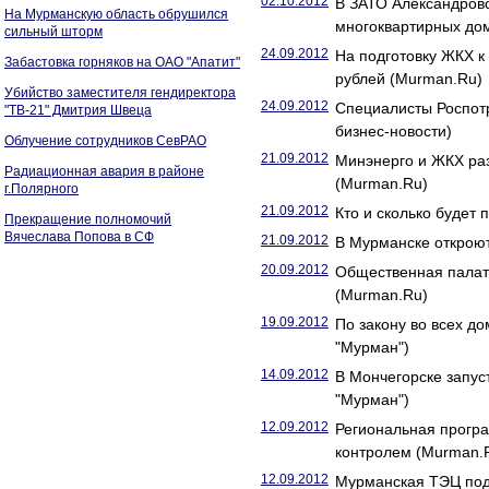
02.10.2012
В ЗАТО Александровс
На Мурманскую область обрушился
многоквартирных до
сильный шторм
24.09.2012
На подготовку ЖКХ к
Забастовка горняков на ОАО "Апатит"
рублей (Murman.Ru)
Убийство заместителя гендиректора
24.09.2012
Специалисты Роспотр
"ТВ-21" Дмитрия Швеца
бизнес-новости)
Облучение сотрудников СевРАО
21.09.2012
Минэнерго и ЖКХ ра
Радиационная авария в районе
(Murman.Ru)
г.Полярного
21.09.2012
Кто и сколько будет
Прекращение полномочий
Вячеслава Попова в СФ
21.09.2012
В Мурманске откроют
20.09.2012
Общественная палат
(Murman.Ru)
19.09.2012
По закону во всех д
"Мурман")
14.09.2012
В Мончегорске запус
"Мурман")
12.09.2012
Региональная прогр
контролем (Murman.
12.09.2012
Мурманская ТЭЦ под