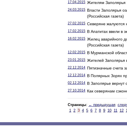
17.04.2015
Жителям Заполярья п
24.03.2015
Власти Заполярья о
(Российская газета)
27.02.2015
Северяне жалуются н
17.02.2015
В Апатитах ввели в 
16.02.2015
Жилец аварийного д
(Российская газета)
12.02.2015
В Мурманской облас
23.01.2015
Жителей Заполярья в
22.12.2014
Пятизначные счета з
12.12.2014
В Полярных Зорях пр
02.12.2014
В Заполярье вернут 
27.10.2014
Как северянам сэкон
Страницы
:
← предыдущая
след
1
2
3
4
5
6
7
8
9
10
11
12