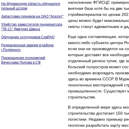
наполнению ФГИСЦС примерно с
На Мурманскую область обрушился
внятная база хотя бы на две 
сильный шторм
стройматериалов по ценам 202
Забастовка горняков на ОАО "Апатит"
цены можно будет максимально
Убийство заместителя гендиректора
сметы станут адекватными и да
"ТВ-21" Дмитрия Швеца
Еще одна составляющая, котору
Облучение сотрудников СевРАО
какого-либо субъекта центра Р
Радиационная авария в районе
если они не производятся на с
г.Полярного
которые доставят все необходи
Прекращение полномочий
отдаленный регион-тупик, где 
Вячеслава Попова в СФ
Кольский полуостров может сост
необходимо возрождать произв
здесь во времена СССР. В Мурм
техногенных месторождений ст
промышленности. Существует м
строительстве.
В определенной мере здесь мож
строительства достигает 150 т
логистики. Недавно премьер р
геологии разработать карту ме