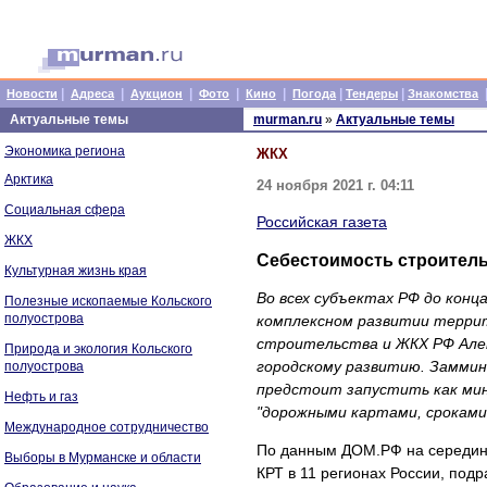
|
|
|
|
|
|
|
Новости
Адреса
Аукцион
Фото
Кино
Погода
Тендеры
Знакомства
Актуальные темы
murman.ru
»
Актуальные темы
Экономика региона
ЖКХ
Арктика
24 ноября 2021 г. 04:11
Социальная сфера
Российская газета
ЖКХ
Себестоимость строитель
Культурная жизнь края
Во всех субъектах РФ до конц
Полезные ископаемые Кольского
полуострова
комплексном развитии террит
строительства и ЖКХ РФ Алек
Природа и экология Кольского
городскому развитию. Заммини
полуострова
предстоит запустить как мин
Нефть и газ
"дорожными картами, сроками
Международное сотрудничество
По данным ДОМ.РФ на середину
Выборы в Мурманске и области
КРТ в 11 регионах России, под