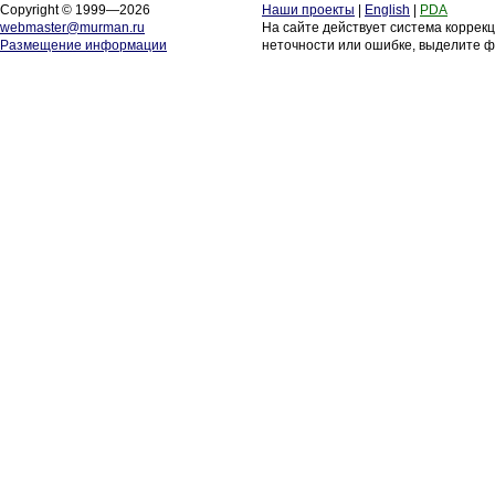
Copyright © 1999—2026
Наши проекты
|
English
|
PDA
webmaster@murman.ru
На сайте действует система коррек
Размещение информации
неточности или ошибке, выделите ф