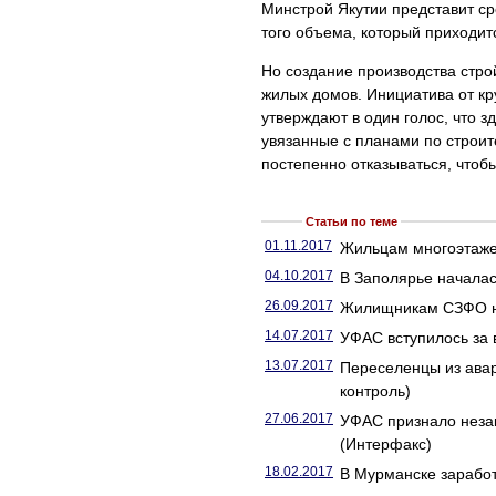
Минстрой Якутии представит ср
того объема, который приходит
Но создание производства стро
жилых домов. Инициатива от кр
утверждают в один голос, что 
увязанные с планами по строит
постепенно отказываться, чтоб
Статьи по теме
01.11.2017
Жильцам многоэтажек
04.10.2017
В Заполярье началас
26.09.2017
Жилищникам СЗФО не
14.07.2017
УФАС вступилось за 
13.07.2017
Переселенцы из ава
контроль)
27.06.2017
УФАС признало незак
(Интерфакс)
18.02.2017
В Мурманске заработ