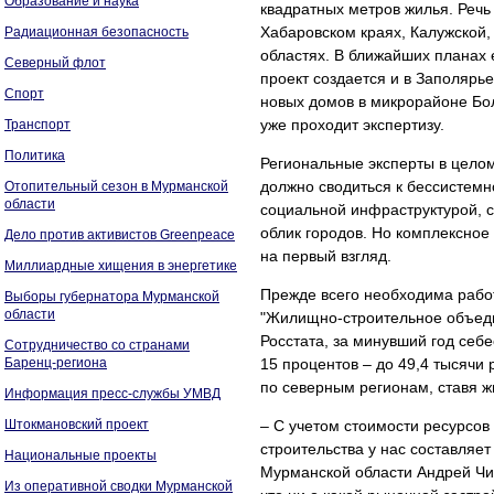
Образование и наука
квадратных метров жилья. Речь
Хабаровском краях, Калужской,
Радиационная безопасность
областях. В ближайших планах 
Северный флот
проект создается и в Заполярь
Спорт
новых домов в микрорайоне Бо
уже проходит экспертизу.
Транспорт
Политика
Региональные эксперты в целом
должно сводиться к бессистемн
Отопительный сезон в Мурманской
области
социальной инфраструктурой, 
облик городов. Но комплексное 
Дело против активистов Greenpeace
на первый взгляд.
Миллиардные хищения в энергетике
Прежде всего необходима рабо
Выборы губернатора Мурманской
области
"Жилищно-строительное объед
Росстата, за минувший год себ
Сотрудничество со странами
Баренц-региона
15 процентов – до 49,4 тысячи
по северным регионам, ставя ж
Информация пресс-службы УМВД
Штокмановский проект
– С учетом стоимости ресурсов
строительства у нас составляет
Национальные проекты
Мурманской области Андрей Чиб
Из оперативной сводки Мурманской