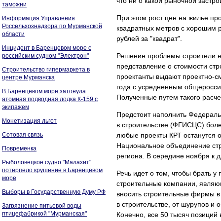
что ни о какой рыночной застро
таможни
При этом рост цен на жилье п
Информация Управления
Россельхознадзора по Мурманской
квадратных метров с хорошим 
области
рублей за "квадрат".
Инцидент в Баренцевом море с
Решение проблемы строители н
российским судном "Электрон"
представление о стоимости стр
Строительство гипермаркета в
проектанты выдают проектно-с
центре Мурманска
года с усредненным общеросси
В Баренцевом море затонула
Полученные путем такого расч
атомная подводная лодка К-159 с
экипажем
Предстоит наполнить Федерал
Монетизация льгот
в строительстве (ФГИСЦС) бол
Сотовая связь
любые проекты КРТ останутся о
Национальное объединение стр
Повременка
региона. В середине ноября к
Рыболовецкое судно "Малахит"
потерпело крушение в Баренцевом
Речь идет о том, чтобы брать 
море
строительные компании, являющ
Выборы в Государственную Думу РФ
вносить строительные фирмы в 
в строительстве, от шурупов и 
Загрязнение питьевой воды
птицефабрикой "Мурманская"
Конечно, все 50 тысяч позиций