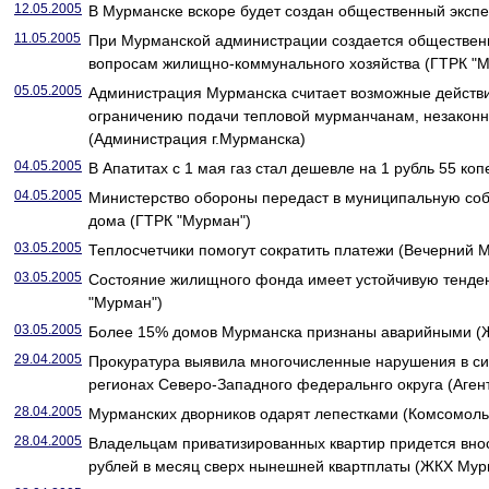
12.05.2005
В Мурманске вскоре будет создан общественный эксп
11.05.2005
При Мурманской администрации создается общественн
вопросам жилищно-коммунального хозяйства (ГТРК "М
05.05.2005
Администрация Мурманска считает возможные действи
ограничению подачи тепловой мурманчанам, незакон
(Администрация г.Мурманска)
04.05.2005
В Апатитах с 1 мая газ стал дешевле на 1 рубль 55 ко
04.05.2005
Министерство обороны передаст в муниципальную со
дома (ГТРК "Мурман")
03.05.2005
Теплосчетчики помогут сократить платежи (Вечерний 
03.05.2005
Состояние жилищного фонда имеет устойчивую тенде
"Мурман")
03.05.2005
Более 15% домов Мурманска признаны аварийными (
29.04.2005
Прокуратура выявила многочисленные нарушения в си
регионах Северо-Западного федеральнго округа (Аген
28.04.2005
Мурманских дворников одарят лепестками (Комсомол
28.04.2005
Владельцам приватизированных квартир придется внос
рублей в месяц сверх нынешней квартплаты (ЖКХ Мур