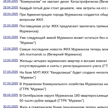
28.04.2005
"Коммуналке" не хватает денег. Катастрофически (Ве
28.04.2005
Каждый пятый дом стоит дешевле, чем затраты на его
28.04.2005
При Администрации города Мурманска создается обще
вопросам ЖКХ
25.04.2005
Поставщикам услуг ЖКХ предлагают заключать прямы
Мурманска)
19.04.2005
Уже следующей зимой Мурманск может остаться без с
"Мурман")
13.04.2005
Самые последние новости ЖКХ Мурманска теперь можн
zkh.murmansk.ru (Вечерний Мурманск)
13.04.2005
Жильцы четырех мурманских квартир и восьми комнат
отсутствующими и сняты с регистрационного учета (Г
07.04.2005
На базе МУП ЖКХ "Кандалакша" будет создано нескол
"Мурман")
07.04.2005
В Управлении Коммунального хозяйства Мурманска на
(ГТРК "Мурман")
06.04.2005
В Октябрьском округе Мурманска 180 квартиросъемщ
50 тысяч рубле каждый (ГТРК "Мурман")
30.03.2005
Жить в гражданском браке пенсионерам теперь невыг