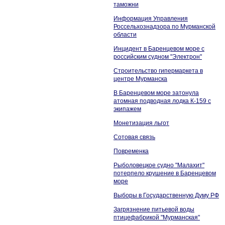
таможни
Информация Управления
Россельхознадзора по Мурманской
области
Инцидент в Баренцевом море с
российским судном "Электрон"
Строительство гипермаркета в
центре Мурманска
В Баренцевом море затонула
атомная подводная лодка К-159 с
экипажем
Монетизация льгот
Сотовая связь
Повременка
Рыболовецкое судно "Малахит"
потерпело крушение в Баренцевом
море
Выборы в Государственную Думу РФ
Загрязнение питьевой воды
птицефабрикой "Мурманская"