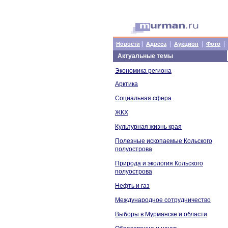
|
|
|
|
Новости
Адреса
Аукцион
Фото
Актуальные темы
Экономика региона
Арктика
Социальная сфера
ЖКХ
Культурная жизнь края
Полезные ископаемые Кольского
полуострова
Природа и экология Кольского
полуострова
Нефть и газ
Международное сотрудничество
Выборы в Мурманске и области