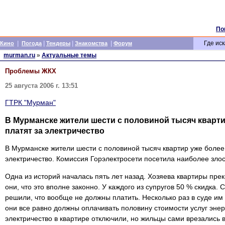
По
|
|
|
|
Где иск
Кино
Погода
Тендеры
Знакомства
Форум
murman.ru
»
Актуальные темы
Проблемы ЖКХ
25 августа 2006 г. 13:51
ГТРК "Мурман"
В Мурманске жители шести с половиной тысяч кварти
платят за электричество
В Мурманске жители шести с половиной тысяч квартир уже более 
электричество. Комиссия Горэлектросети посетила наиболее зло
Одна из историй началась пять лет назад. Хозяева квартиры прек
они, что это вполне законно. У каждого из супругов 50 % скидка. 
решили, что вообще не должны платить. Несколько раз в суде им
они все равно должны оплачивать половину стоимости услуг энер
электричество в квартире отключили, но жильцы сами врезались в 