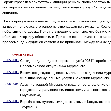
Горэлектросети в присутствии милиции решили вновь обесточить к
квартиру поступает, минуя счетчик, стало видно сразу. С юридиче
хищения.
Пока в присутствии понятых подписывались соответствующие бума
за двери появилась его ранее не отвечавшая на стук жена. Хозя
небольшую потасовку. Присутствующим стало ясно, что без мили
обойтись. Квартиру обесточили. При этом все понимают, что зано
проблема, да и судиться хозяевам не привыкать. Между тем их до
Статьи по теме
16.05.2005
Сегодня единая диспетчерская служба "051" заработа
Первомайского округа (ЖКХ Мурманска)
16.05.2005
Восемьсот двадцать девять миллионов задолжали мур
жилищно-коммунальные услуги (Вечерний Мурманск)
13.05.2005
Администрацией Мурманска издано постановление о 
городского управления жилищно-коммунального хозяй
г.Мурманска)
13.05.2005
Борьба с коммунальными должниками в Кандалакше ст
"Мурман")