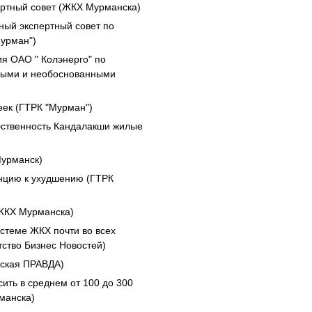
ертный совет (ЖКХ Мурманска)
ый экспертный совет по
урман")
я ОАО " Колэнерго" по
ными и необоснованными
пеек (ГТРК "Мурман")
бственность Кандалакши жилые
Мурманск)
нцию к ухудшению (ГТРК
ЖКХ Мурманска)
стеме ЖКХ почти во всех
тство Бизнес Новостей)
ьская ПРАВДА)
ить в среднем от 100 до 300
манска)