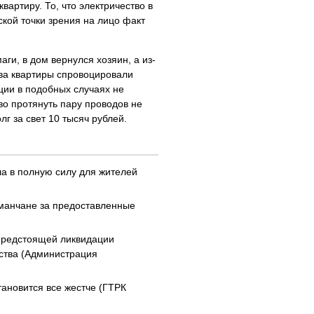
вартиру. То, что электричество в
ской точки зрения на лицо факт
ги, в дом вернулся хозяин, а из-
ева квартиры спровоцировали
ции в подобных случаях не
во протянуть пару проводов не
лг за свет 10 тысяч рублей.
ла в полную силу для жителей
манчане за предоставленные
предстоящей ликвидации
ства (Администрация
ановится все жестче (ГТРК