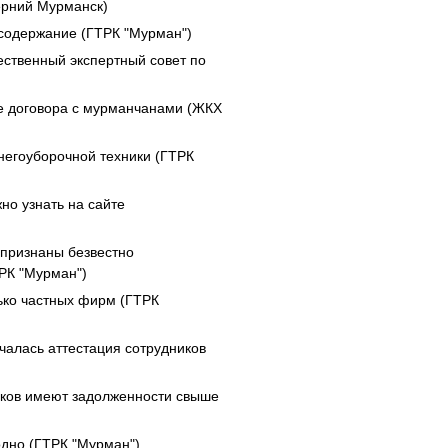
черний Мурманск)
 содержание (ГТРК "Мурман")
ственный экспертный совет по
е договора с мурманчанами (ЖКХ
негоуборочной техники (ГТРК
о узнать на сайте
 признаны безвестно
ТРК "Мурман")
ько частных фирм (ГТРК
чалась аттестация сотрудников
иков имеют задолженности свыше
одно (ГТРК "Мурман")