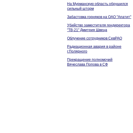
На Мурманскую область обрушился
сильный шторм
Забастовка горняков на ОАО "Апатит"
Убийство заместителя гендиректора
"ТВ-21" Дмитрия Швеца
Облучение сотрудников СевРАО
Радиационная авария в районе
г.Полярного
Прекращение полномочий
Вячеслава Попова в СФ