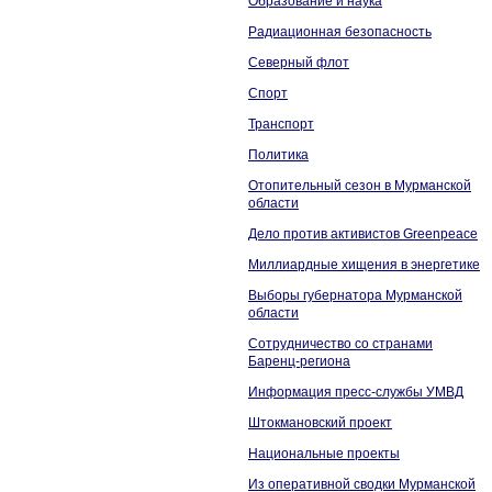
Образование и наука
Радиационная безопасность
Северный флот
Спорт
Транспорт
Политика
Отопительный сезон в Мурманской
области
Дело против активистов Greenpeace
Миллиардные хищения в энергетике
Выборы губернатора Мурманской
области
Сотрудничество со странами
Баренц-региона
Информация пресс-службы УМВД
Штокмановский проект
Национальные проекты
Из оперативной сводки Мурманской