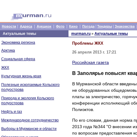
|
|
|
|
|
|
|
Новости
Адреса
Аукцион
Фото
Кино
Погода
Тендеры
Знакомства
Актуальные темы
murman.ru
»
Актуальные темы
Экономика региона
Проблемы ЖКХ
Арктика
26 апреля 2013 г. 17:21
Социальная сфера
Российская газета
ЖКХ
В Заполярье повысят ква
Культурная жизнь края
В Мурманской области введены
Полезные ископаемые Кольского
полуострова
не оборудованных общедомовым
платы за электричество, горяч
Природа и экология Кольского
конференции исполняющий обяз
полуострова
Полиэктов.
Нефть и газ
По его словам, данная норма п
Международное сотрудничество
2013 года №344 "О внесении и
Выборы в Мурманске и области
по вопросам предоставления ко