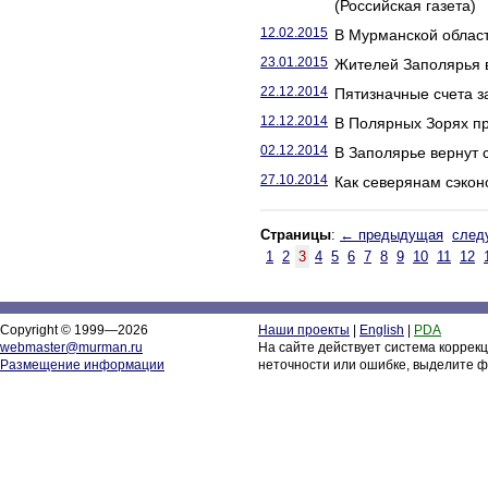
(Российская газета)
12.02.2015
В Мурманской облас
23.01.2015
Жителей Заполярья в
22.12.2014
Пятизначные счета з
12.12.2014
В Полярных Зорях пр
02.12.2014
В Заполярье вернут 
27.10.2014
Как северянам сэкон
Страницы
:
← предыдущая
след
1
2
3
4
5
6
7
8
9
10
11
12
Copyright © 1999—2026
Наши проекты
|
English
|
PDA
webmaster@murman.ru
На сайте действует система коррек
Размещение информации
неточности или ошибке, выделите ф