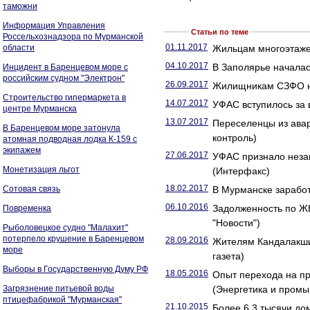
таможни
Информация Управления
Статьи по теме
Россельхознадзора по Мурманской
01.11.2017
области
Жильцам многоэтажек
04.10.2017
В Заполярье началас
Инцидент в Баренцевом море с
российским судном "Электрон"
26.09.2017
Жилищникам СЗФО не
Строительство гипермаркета в
14.07.2017
УФАС вступилось за 
центре Мурманска
13.07.2017
Переселенцы из ава
В Баренцевом море затонула
контроль)
атомная подводная лодка К-159 с
экипажем
27.06.2017
УФАС признало незак
Монетизация льгот
(Интерфакс)
18.02.2017
Сотовая связь
В Мурманске заработ
06.10.2016
Задолженность по ЖК
Повременка
"Новости")
Рыболовецкое судно "Малахит"
потерпело крушение в Баренцевом
28.09.2016
Жителям Кандалакши
море
газета)
Выборы в Государственную Думу РФ
18.05.2016
Опыт перехода на п
Загрязнение питьевой воды
(Энергетика и промы
птицефабрикой "Мурманская"
21.10.2015
Более 6,3 тысячи до