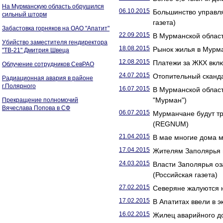
На Мурманскую область обрушился
06.10.2015
Большинство управл
сильный шторм
газета)
Забастовка горняков на ОАО "Апатит"
22.09.2015
В Мурманской област
Убийство заместителя гендиректора
18.08.2015
Рынок жилья в Мурма
"ТВ-21" Дмитрия Швеца
12.08.2015
Платежи за ЖКХ вклю
Облучение сотрудников СевРАО
24.07.2015
Отопительный сканда
Радиационная авария в районе
г.Полярного
16.07.2015
В Мурманской облас
"Мурман")
Прекращение полномочий
Вячеслава Попова в СФ
06.07.2015
Мурманчане будут т
(REGNUM)
21.04.2015
В мае многие дома м
17.04.2015
Жителям Заполярья п
24.03.2015
Власти Заполярья о
(Российская газета)
27.02.2015
Северяне жалуются н
17.02.2015
В Апатитах ввели в 
16.02.2015
Жилец аварийного д