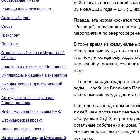
Образование и наука
действовать повышающий коэффи
30 июня 2016 года – 1,4, с 1 ию
Радиационная безопасность
Северный флот
Правда, эта норма коснется тол
"Разница", полученная с пом
Спорт
мероприятия по энергосбереж
Транспорт
В то же время из коммунальных
Политика
общедомовые нужды по отопле
Отопительный сезон в Мурманской
горячему и холодному водосна
области
нареканий у граждан, сохранит
Дело против активистов Greenpeace
надо.
Миллиардные хищения в энергетике
– Теперь на один квадратный 
Выборы губернатора Мурманской
воды, – сообщил Владимир Пол
области
общедомовые нужды достигал 24
Сотрудничество со странами
Баренц-региона
Еще одно законодательное новш
Информация пресс-службы УМВД
людей, чем проживает реально.
оборудован ОДПУ, то расходуе
Штокмановский проект
остальные собственники дома.
Национальные проекты
сколько реально живет людей в 
Из оперативной сводки Мурманской
полицию.