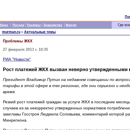
По
|
|
|
|
Где иск
Кино
Погода
Тендеры
Знакомства
Форум
murman.ru
»
Актуальные темы
Проблемы ЖКХ
27 февраля 2013 г. 10:35
РИА "Новости"
Рост платежей ЖКХ вызван неверно утвержденными 
Президент Владимир Путин на недавнем совещании по вопро
тарифы в этой сфере в тех регионах, где они серьезно и необ
время.
Резкий рост платежей граждан за услуги ЖКХ в последние месяц
случаев из-за некорректно утвержденных нормативов потреблени
замглавы Госстроя Людмила Соловьева, комментарий которой р
Минрегиона.