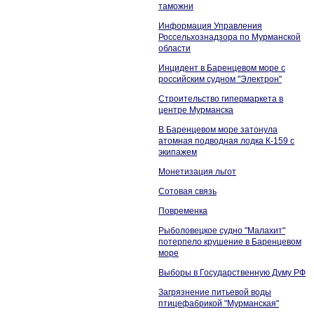
таможни
Информация Управления
Россельхознадзора по Мурманской
области
Инцидент в Баренцевом море с
российским судном "Электрон"
Строительство гипермаркета в
центре Мурманска
В Баренцевом море затонула
атомная подводная лодка К-159 с
экипажем
Монетизация льгот
Сотовая связь
Повременка
Рыболовецкое судно "Малахит"
потерпело крушение в Баренцевом
море
Выборы в Государственную Думу РФ
Загрязнение питьевой воды
птицефабрикой "Мурманская"