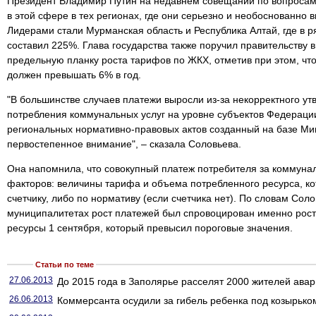
Президент Владимир Путин на недавнем совещании по вопросам
в этой сфере в тех регионах, где они серьезно и необоснованно 
Лидерами стали Мурманская область и Республика Алтай, где в 
составил 225%. Глава государства также поручил правительству 
предельную планку роста тарифов по ЖКХ, отметив при этом, что
должен превышать 6% в год.
"В большинстве случаев платежи выросли из-за некорректного у
потребления коммунальных услуг на уровне субъектов Федераци
региональных нормативно-правовых актов созданный на базе Ми
первостепенное внимание", – сказала Соловьева.
Она напомнила, что совокупный платеж потребителя за коммунал
факторов: величины тарифа и объема потребленного ресурса, ко
счетчику, либо по нормативу (если счетчика нет). По словам Сол
муниципалитетах рост платежей был спровоцирован именно рос
ресурсы 1 сентября, который превысил пороговые значения.
Статьи по теме
27.06.2013
До 2015 года в Заполярье расселят 2000 жителей авар
26.06.2013
Коммерсанта осудили за гибель ребенка под козырьком