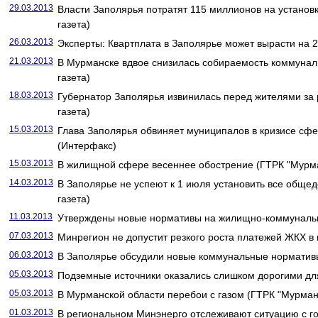
29.03.2013
Власти Заполярья потратят 115 миллионов на установк
газета)
26.03.2013
Эксперты: Квартплата в Заполярье может вырасти на 2
21.03.2013
В Мурманске вдвое снизилась собираемость коммунал
газета)
18.03.2013
Губернатор Заполярья извинилась перед жителями за 
газета)
15.03.2013
Глава Заполярья обвиняет муниципалов в кризисе сф
(Интерфакс)
15.03.2013
В жилищной сфере весеннее обострение (ГТРК "Мурм
14.03.2013
В Заполярье не успеют к 1 июля установить все обще
газета)
11.03.2013
Утверждены новые нормативы на жилищно-коммунальн
07.03.2013
Минрегион не допустит резкого роста платежей ЖКХ в 
06.03.2013
В Заполярье обсудили новые коммунальные нормативы
05.03.2013
Подземные источники оказались слишком дорогими дл
05.03.2013
В Мурманской области перебои с газом (ГТРК "Мурман
01.03.2013
В региональном Минэнерго отслеживают ситуацию с г