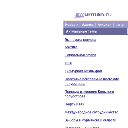
|
|
|
|
Новости
Адреса
Аукцион
Фото
Актуальные темы
Экономика региона
Арктика
Социальная сфера
ЖКХ
Культурная жизнь края
Полезные ископаемые Кольского
полуострова
Природа и экология Кольского
полуострова
Нефть и газ
Международное сотрудничество
Выборы в Мурманске и области