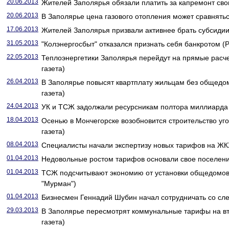
20.06.2013
Жителей Заполярья обязали платить за капремонт свои
20.06.2013
В Заполярье цена газового отопления может сравнятьс
17.06.2013
Жителей Заполярья призвали активнее брать субсидии 
31.05.2013
"Колэнергосбыт" отказался признать себя банкротом (Р
22.05.2013
Теплоэнергетики Заполярья перейдут на прямые расч
газета)
26.04.2013
В Заполярье повысят квартплату жильцам без общедом
газета)
24.04.2013
УК и ТСЖ задолжали ресурсникам полтора миллиарда 
18.04.2013
Осенью в Мончегорске возобновится строительство уго
газета)
08.04.2013
Специалисты начали экспертизу новых тарифов на ЖКХ
01.04.2013
Недовольные ростом тарифов основали свое поселени
01.04.2013
ТСЖ подсчитывают экономию от установки общедомов
"Мурман")
01.04.2013
Бизнесмен Геннадий Шубин начал сотрудничать со сл
29.03.2013
В Заполярье пересмотрят коммунальные тарифы на вт
газета)