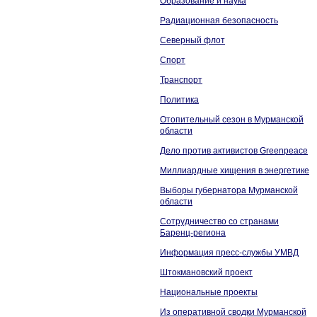
Образование и наука
Радиационная безопасность
Северный флот
Спорт
Транспорт
Политика
Отопительный сезон в Мурманской
области
Дело против активистов Greenpeace
Миллиардные хищения в энергетике
Выборы губернатора Мурманской
области
Сотрудничество со странами
Баренц-региона
Информация пресс-службы УМВД
Штокмановский проект
Национальные проекты
Из оперативной сводки Мурманской