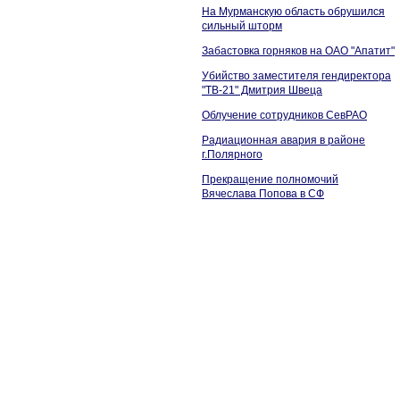
На Мурманскую область обрушился
сильный шторм
Забастовка горняков на ОАО "Апатит"
Убийство заместителя гендиректора
"ТВ-21" Дмитрия Швеца
Облучение сотрудников СевРАО
Радиационная авария в районе
г.Полярного
Прекращение полномочий
Вячеслава Попова в СФ