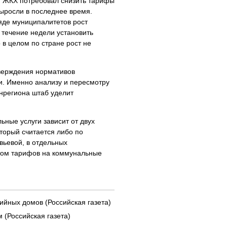
 ЖКХ потребовал снизить тарифы
выросли в последнее время.
ряде муниципалитетов рост
в течение недели установить
 в целом по стране рост не
тверждения нормативов
и. Именно анализу и пересмотру
нрегиона штаб уделит
ьные услуги зависит от двух
торый считается либо по
овьевой, в отдельных
том тарифов на коммунальные
ийных домов (Российская газета)
 (Российская газета)