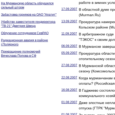
работе в зимних усл
На Мурманскую область обрушился
сильный шторм
17.09.2007
В областной думе пр
Забастовка горняков на ОАО "Апатит"
(Murman.Ru)
13.09.2007
Прокуратура намерен
Убийство заместителя гендиректора
"ТВ-21" Дмитрия Швеца
Кольском районе (M
Облучение сотрудников СевРАО
11.09.2007
В арбитражном суде
"ТЭКОС" к своим до
Радиационная авария в районе
г.Полярного
06.09.2007
В Мурманске заверша
Прекращение полномочий
05.09.2007
Прокуратура области
Вячеслава Попова в СФ
отопительному сезон
27.08.2007
В Мурманской област
сезону (Комсомольс
22.08.2007
Когда мурманчанам 
оплаты? (Российская 
16.08.2007
В Гаджиево состояло
коммунального хозяй
01.08.2007
Даже злостные непла
отпуска (ГТРК "Мурм
01.08.2007