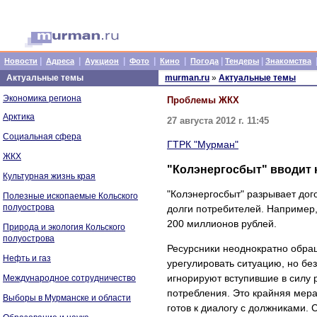
|
|
|
|
|
|
|
Новости
Адреса
Аукцион
Фото
Кино
Погода
Тендеры
Знакомства
Актуальные темы
murman.ru
»
Актуальные темы
Экономика региона
Проблемы ЖКХ
Арктика
27 августа 2012 г. 11:45
Социальная сфера
ГТРК "Мурман"
ЖКХ
"Колэнергосбыт" вводит 
Культурная жизнь края
"Колэнергосбыт" разрывает дог
Полезные ископаемые Кольского
полуострова
долги потребителей. Например,
200 миллионов рублей.
Природа и экология Кольского
полуострова
Ресурсники неоднократно обра
Нефть и газ
урегулировать ситуацию, но бе
игнорируют вступившие в силу 
Международное сотрудничество
потребления. Это крайняя мера
Выборы в Мурманске и области
готов к диалогу с должниками. 