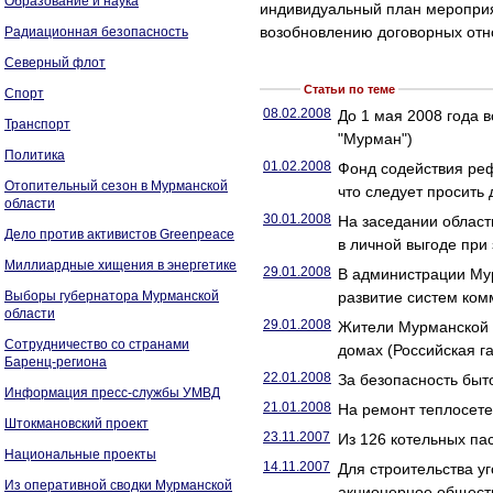
Образование и наука
индивидуальный план меропри
возобновлению договорных отн
Радиационная безопасность
Северный флот
Статьи по теме
Спорт
08.02.2008
До 1 мая 2008 года 
Транспорт
"Мурман")
Политика
01.02.2008
Фонд содействия реф
Отопительный сезон в Мурманской
что следует просить
области
30.01.2008
На заседании област
Дело против активистов Greenpeace
в личной выгоде при
Миллиардные хищения в энергетике
29.01.2008
В администрации Му
Выборы губернатора Мурманской
развитие систем ко
области
29.01.2008
Жители Мурманской о
Сотрудничество со странами
домах (Российская га
Баренц-региона
22.01.2008
За безопасность быт
Информация пресс-службы УМВД
21.01.2008
На ремонт теплосете
Штокмановский проект
23.11.2007
Из 126 котельных па
Национальные проекты
14.11.2007
Для строительства у
Из оперативной сводки Мурманской
акционерное общест