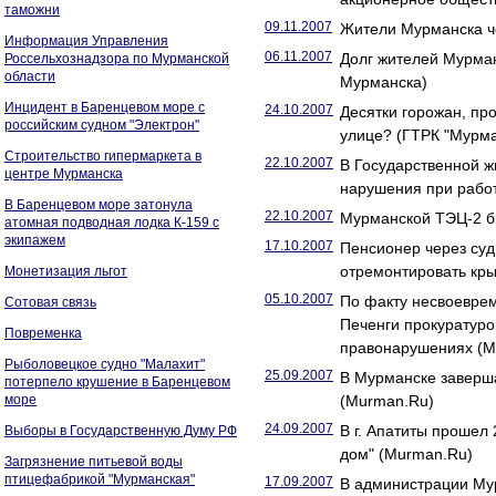
таможни
09.11.2007
Жители Мурманска че
Информация Управления
06.11.2007
Долг жителей Мурман
Россельхознадзора по Мурманской
области
Мурманска)
Инцидент в Баренцевом море с
24.10.2007
Десятки горожан, пр
российским судном "Электрон"
улице? (ГТРК "Мурма
Строительство гипермаркета в
22.10.2007
В Государственной 
центре Мурманска
нарушения при рабо
В Баренцевом море затонула
22.10.2007
Мурманской ТЭЦ-2 б
атомная подводная лодка К-159 с
экипажем
17.10.2007
Пенсионер через суд
отремонтировать кр
Монетизация льгот
05.10.2007
По факту несвоеврем
Сотовая связь
Печенги прокуратуро
Повременка
правонарушениях (M
Рыболовецкое судно "Малахит"
25.09.2007
В Мурманске заверша
потерпело крушение в Баренцевом
море
(Murman.Ru)
24.09.2007
В г. Апатиты проше
Выборы в Государственную Думу РФ
дом" (Murman.Ru)
Загрязнение питьевой воды
птицефабрикой "Мурманская"
17.09.2007
В администрации Мур