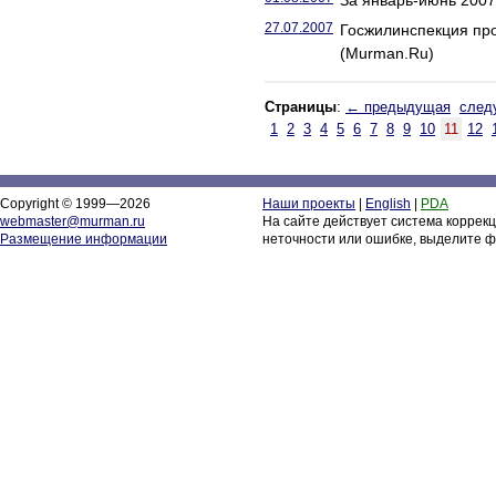
За январь-июнь 2007 
27.07.2007
Госжилинспекция про
(Murman.Ru)
Страницы
:
← предыдущая
след
1
2
3
4
5
6
7
8
9
10
11
12
Copyright © 1999—2026
Наши проекты
|
English
|
PDA
webmaster@murman.ru
На сайте действует система коррек
Размещение информации
неточности или ошибке, выделите ф