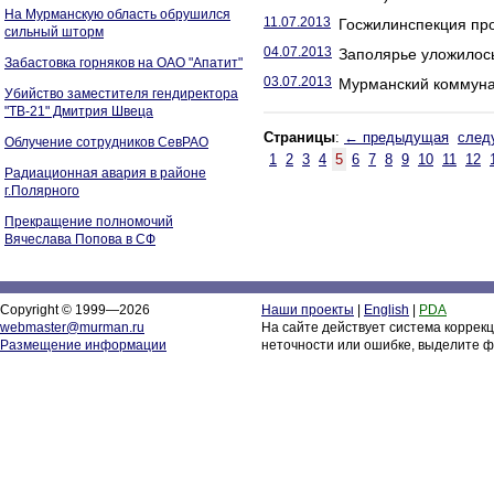
На Мурманскую область обрушился
11.07.2013
Госжилинспекция пр
сильный шторм
04.07.2013
Заполярье уложилось
Забастовка горняков на ОАО "Апатит"
03.07.2013
Мурманский коммунал
Убийство заместителя гендиректора
"ТВ-21" Дмитрия Швеца
Страницы
:
← предыдущая
след
Облучение сотрудников СевРАО
1
2
3
4
5
6
7
8
9
10
11
12
Радиационная авария в районе
г.Полярного
Прекращение полномочий
Вячеслава Попова в СФ
Copyright © 1999—2026
Наши проекты
|
English
|
PDA
webmaster@murman.ru
На сайте действует система коррек
Размещение информации
неточности или ошибке, выделите ф