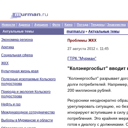
|
|
|
|
|
|
|
Новости
Адреса
Аукцион
Фото
Кино
Погода
Тендеры
Знакомства
Актуальные темы
murman.ru
»
Актуальные темы
Экономика региона
Проблемы ЖКХ
Арктика
27 августа 2012 г. 11:45
Социальная сфера
ГТРК "Мурман"
ЖКХ
"Колэнергосбыт" вводит 
Культурная жизнь края
"Колэнергосбыт" разрывает дог
Полезные ископаемые Кольского
полуострова
долги потребителей. Например,
200 миллионов рублей.
Природа и экология Кольского
полуострова
Ресурсники неоднократно обра
Нефть и газ
урегулировать ситуацию, но бе
игнорируют вступившие в силу 
Международное сотрудничество
потребления. Это крайняя мера
Выборы в Мурманске и области
готов к диалогу с должниками. 