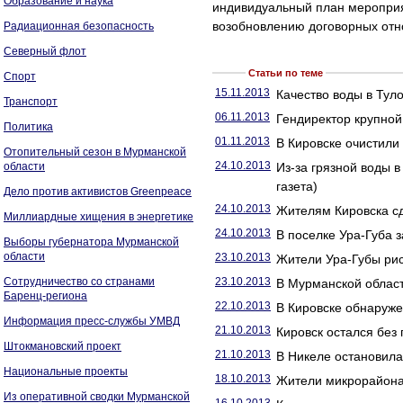
Образование и наука
индивидуальный план меропри
возобновлению договорных отн
Радиационная безопасность
Северный флот
Статьи по теме
Спорт
15.11.2013
Качество воды в Тул
Транспорт
06.11.2013
Гендиректор крупной
Политика
01.11.2013
В Кировске очистили 
Отопительный сезон в Мурманской
24.10.2013
области
Из-за грязной воды 
газета)
Дело против активистов Greenpeace
24.10.2013
Жителям Кировска сд
Миллиардные хищения в энергетике
24.10.2013
В поселке Ура-Губа 
Выборы губернатора Мурманской
области
23.10.2013
Жители Ура-Губы рис
Сотрудничество со странами
23.10.2013
В Мурманской област
Баренц-региона
22.10.2013
В Кировске обнаруже
Информация пресс-службы УМВД
21.10.2013
Кировск остался без
Штокмановский проект
21.10.2013
В Никеле остановила
Национальные проекты
18.10.2013
Жители микрорайона 
Из оперативной сводки Мурманской