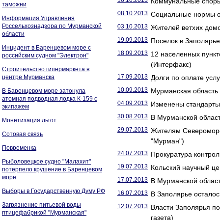
16.10.2013
Коммунальные споры
таможни
08.10.2013
Социальные нормы оп
Информация Управления
Россельхознадзора по Мурманской
03.10.2013
Жителей ветхих домо
области
19.09.2013
Поселок в Заполярье
Инцидент в Баренцевом море с
18.09.2013
12 населенных пункт
российским судном "Электрон"
(Интерфакс)
Строительство гипермаркета в
17.09.2013
центре Мурманска
Долги по оплате усл
10.09.2013
Мурманская область 
В Баренцевом море затонула
атомная подводная лодка К-159 с
04.09.2013
Изменены стандарты
экипажем
30.08.2013
В Мурманской области
Монетизация льгот
29.07.2013
Жителям Североморс
Сотовая связь
"Мурман")
Повременка
24.07.2013
Прокуратура контрол
Рыболовецкое судно "Малахит"
19.07.2013
Кольский научный це
потерпело крушение в Баренцевом
море
17.07.2013
В Мурманской област
Выборы в Государственную Думу РФ
16.07.2013
В Заполярье осталось
Загрязнение питьевой воды
12.07.2013
Власти Заполярья по
птицефабрикой "Мурманская"
газета)