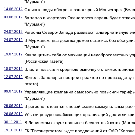
"Мурман")
14.08.2012
Сточные воды обогреют заполярный Мончегорск (Белл
03.08.2012
За тепло в квартирах Оленегорска впредь будет отвеч
"Мурман")
24.07.2012
Регионы Северо-Запада развивают альтернативную энер
24.07.2012
В Мурманске два десятка домов остались без обслуж
"Мурман")
19.07.2012
Как защитить себя от махинаций недобросовестных у
(Российская газета)
18.07.2012
Власти повысили среднюю рыночную стоимость жилья в
12.07.2012
Житель Заполярья построит реактор по производству т
газета)
09.07.2012
Управляющие компании самовольно повысили тарифы 
"Мурман")
29.06.2012
В регионе готовятся к новой схеме коммунальных расч
26.06.2012
Убытки ресурсоснабжающих организаций достигли кри
30.11.2011
В Ленинском округе появился бесплатный каток (Murm
19.10.2011
ГК "Росэнергоатом" ждет предложений от ОАО "Колэне