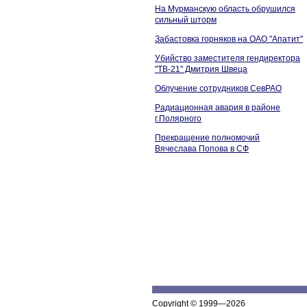
На Мурманскую область обрушился
сильный шторм
Забастовка горняков на ОАО "Апатит"
Убийство заместителя гендиректора
"ТВ-21" Дмитрия Швеца
Облучение сотрудников СевРАО
Радиационная авария в районе
г.Полярного
Прекращение полномочий
Вячеслава Попова в СФ
Copyright © 1999—2026