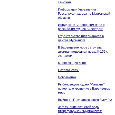
таможни
Информация Управления
Россельхознадзора по Мурманской
области
Инцидент в Баренцевом море с
российским судном "Электрон"
Строительство гипермаркета в
центре Мурманска
В Баренцевом море затонула
атомная подводная лодка К-159 с
экипажем
Монетизация льгот
Сотовая связь
Повременка
Рыболовецкое судно "Малахит"
потерпело крушение в Баренцевом
море
Выборы в Государственную Думу РФ
Загрязнение питьевой воды
птицефабрикой "Мурманская"