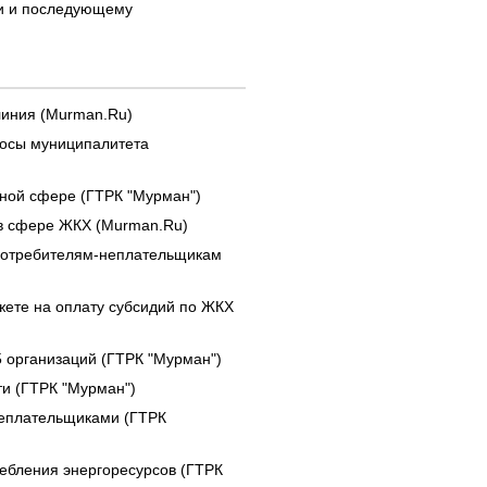
и и последующему
линия (Murman.Ru)
росы муниципалитета
ной сфере (ГТРК "Мурман")
 в сфере ЖКХ (Murman.Ru)
 потребителям-неплательщикам
жете на оплату субсидий по ЖКХ
5 организаций (ГТРК "Мурман")
и (ГТРК "Мурман")
неплательщиками (ГТРК
ебления энергоресурсов (ГТРК