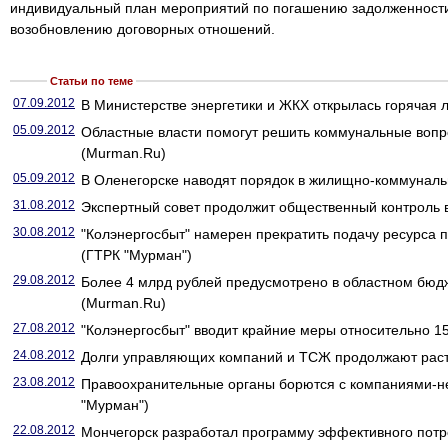
индивидуальный план мероприятий по погашению задолженност
возобновлению договорных отношений.
Статьи по теме
07.09.2012
В Министерстве энергетики и ЖКХ открылась горячая 
05.09.2012
Областные власти помогут решить коммунальные воп
(Murman.Ru)
05.09.2012
В Оленегорске наводят порядок в жилищно-коммуналь
31.08.2012
Экспертный совет продолжит общественный контроль
30.08.2012
"Колэнергосбыт" намерен прекратить подачу ресурса
(ГТРК "Мурман")
29.08.2012
Более 4 млрд рублей предусмотрено в областном бюд
(Murman.Ru)
27.08.2012
"Колэнергосбыт" вводит крайние меры относительно 1
24.08.2012
Долги управляющих компаний и ТСЖ продолжают раст
23.08.2012
Правоохранительные органы борются с компаниями-
"Мурман")
22.08.2012
Мончегорск разработал программу эффективного потр