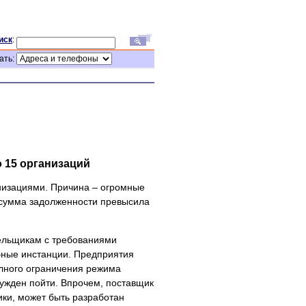
иск
:
ать:
 15 организаций
анизациями. Причина – огромные
 сумма задолженности превысила
ельщикам с требованиями
ебные инстанции. Предприятия
олного ограничения режима
нужден пойти. Впрочем, поставщик
ики, может быть разработан