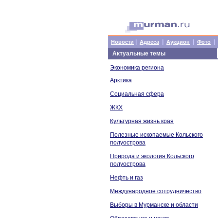
|
|
|
|
Новости
Адреса
Аукцион
Фото
Актуальные темы
Экономика региона
Арктика
Социальная сфера
ЖКХ
Культурная жизнь края
Полезные ископаемые Кольского
полуострова
Природа и экология Кольского
полуострова
Нефть и газ
Международное сотрудничество
Выборы в Мурманске и области