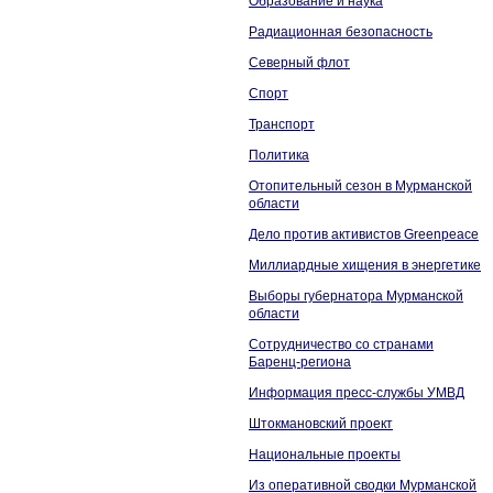
Образование и наука
Радиационная безопасность
Северный флот
Спорт
Транспорт
Политика
Отопительный сезон в Мурманской
области
Дело против активистов Greenpeace
Миллиардные хищения в энергетике
Выборы губернатора Мурманской
области
Сотрудничество со странами
Баренц-региона
Информация пресс-службы УМВД
Штокмановский проект
Национальные проекты
Из оперативной сводки Мурманской