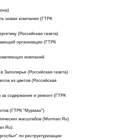
она)
ать новая компания (ГТРК
гетику (Российская газета)
ивающей организации (ГТРК
правляющих компаний
 Заполярье (Российская газета)
епла из цветов (Российская
за содержание и ремонт (ГТРК
етов (ГТРК "Мурман")
тических масштабов (Murman.Ru)
an.Ru)
ргосбыт" по реструктуризации