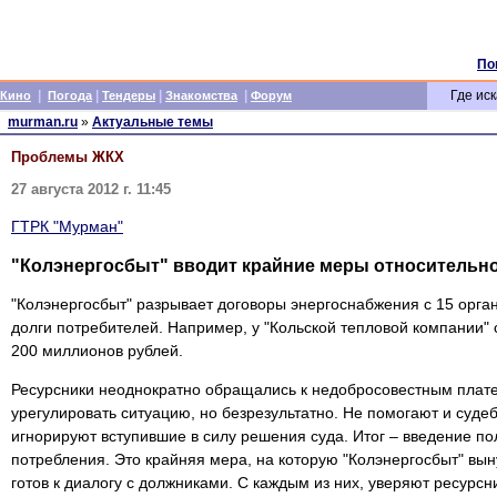
По
|
|
|
|
Где иск
Кино
Погода
Тендеры
Знакомства
Форум
murman.ru
»
Актуальные темы
Проблемы ЖКХ
27 августа 2012 г. 11:45
ГТРК "Мурман"
"Колэнергосбыт" вводит крайние меры относительно
"Колэнергосбыт" разрывает договоры энергоснабжения с 15 орг
долги потребителей. Например, у "Кольской тепловой компании"
200 миллионов рублей.
Ресурсники неоднократно обращались к недобросовестным плат
урегулировать ситуацию, но безрезультатно. Не помогают и суд
игнорируют вступившие в силу решения суда. Итог – введение п
потребления. Это крайняя мера, на которую "Колэнергосбыт" вы
готов к диалогу с должниками. С каждым из них, уверяют ресурсн