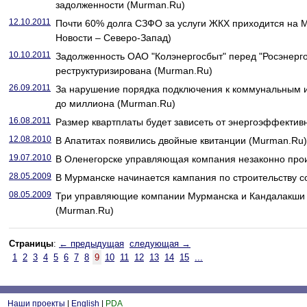
задолженности (Murman.Ru)
12.10.2011
Почти 60% долга СЗФО за услуги ЖКХ приходится на 
Новости – Северо-Запад)
10.10.2011
Задолженность ОАО "Колэнергосбыт" перед "Росэнерг
реструктуризирована (Murman.Ru)
26.09.2011
За нарушение порядка подключения к коммунальным 
до миллиона (Murman.Ru)
16.08.2011
Размер квартплаты будет зависеть от энергоэффективн
12.08.2010
В Апатитах появились двойные квитанции (Murman.Ru)
19.07.2010
В Оленегорске управляющая компания незаконно прои
28.05.2009
В Мурманске начинается кампания по строительству 
08.05.2009
Три управляющие компании Мурманска и Кандалакши 
(Murman.Ru)
Страницы
:
← предыдущая
следующая →
1
2
3
4
5
6
7
8
9
10
11
12
13
14
15
...
Наши проекты
|
English
|
PDA