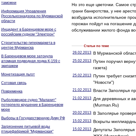
таможни
Но это еще цветочки. Самое ст
грани банкротства, у нее арест
Информация Управления
Россельхознадзора по Мурманской
возбудила исполнительное прои
области
горожан пойдут на погашение д
Инцидент в Баренцевом море с
обслуживании жилого фонда во
российским судном "Электрон"
Строительство гипермаркета в
Статьи по теме
центре Мурманска
26.02.2013
В Мурманской облас
В Баренцевом море затонула
25.02.2013
атомная подводная лодка К-159 с
Путин поручил верну
экипажем
газета)
Монетизация льгот
25.02.2013
Путин требует снизи
"Новости")
Сотовая связь
21.02.2013
Власти Заполярья пр
Повременка
21.02.2013
Для деревянных и а
Рыболовецкое судно "Малахит"
потерпело крушение в Баренцевом
(Murman.Ru)
море
20.02.2013
В Заполярье проверя
Выборы в Государственную Думу РФ
15.02.2013
Вскрыты миллиардные
Загрязнение питьевой воды
15.02.2013
Депутаты Заполярья 
птицефабрикой "Мурманская"