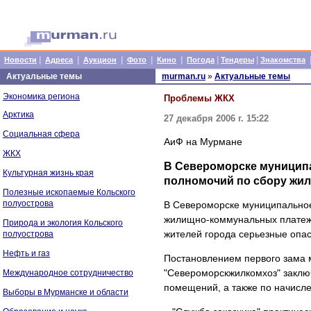
|
|
|
|
|
|
|
Новости
Адреса
Аукцион
Фото
Кино
Погода
Тендеры
Знакомства
Актуальные темы
murman.ru
»
Актуальные темы
Экономика региона
Проблемы ЖКХ
Арктика
27 декабря 2006 г. 15:22
Социальная сфера
АиФ на Мурмане
ЖКХ
В Североморске муниципа
Культурная жизнь края
полномочий по сбору жи
Полезные ископаемые Кольского
полуострова
В Североморске муниципальное
жилищно-коммунальных платеже
Природа и экология Кольского
жителей города серьезные опа
полуострова
Нефть и газ
Постановлением первого зама 
"Североморскжилкомхоз" заклю
Международное сотрудничество
помещений, а также по начисле
Выборы в Мурманске и области