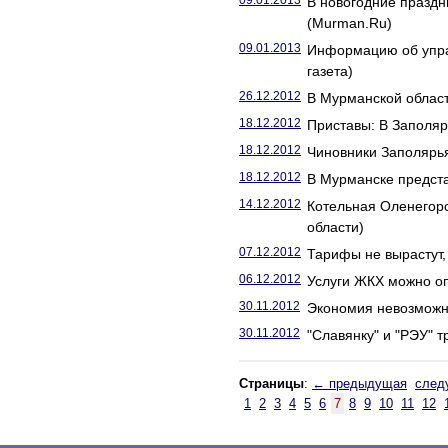
09.01.2013
В новогодние праздн
(Murman.Ru)
09.01.2013
Информацию об упра
газета)
26.12.2012
В Мурманской област
18.12.2012
Приставы: В Заполяр
18.12.2012
Чиновники Заполярья
18.12.2012
В Мурманске предста
14.12.2012
Котельная Оленегор
области)
07.12.2012
Тарифы не вырастут, 
06.12.2012
Услуги ЖКХ можно опл
30.11.2012
Экономия невозможн
30.11.2012
"Славянку" и "РЭУ" 
Страницы
:
← предыдущая
след
1
2
3
4
5
6
7
8
9
10
11
12