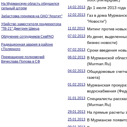
ЖКХ (Интерфакс)
На Мурманскую область обрушился
14.02.2013
До 1 июля 2013 года
сильный шторм
12.02.2013
Газ в дома Мурманск
Забастовка горняков на ОАО "Апатит"
"Новости")
Убийство заместителя гендиректора
11.02.2013
"ТВ-21" Дмитрия Швеца
Митинг против новых
07.02.2013
Из денег, выделенны
Облучение сотрудников СевРАО
бизнес-новости)
Радиационная авария в районе
г.Полярного
07.02.2013
Сроки введения новы
Прекращение полномочий
06.02.2013
В Мурманской облас
Вячеслава Попова в СФ
(Murman.Ru)
04.02.2013
Общедомовые счетчик
газета)
01.02.2013
Мурманская прокурат
водоснабжения (Фед
31.01.2013
Специалисты расска
(Murman.Ru)
29.01.2013
На прямые расчеты 
25.01.2013
В Мурманске появитс