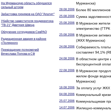
Мурманска)
На Мурманскую область обрушился
сильный шторм
28.08.2006
Более 80 миллионов
Забастовка горняков на ОАО "Апатит"
25.08.2006
Сумма задолженност
Убийство заместителя гендиректора
25.08.2006
В Мурманске жители 
"ТВ-21" Дмитрия Швеца
электричество (ГТРК
Облучение сотрудников СевРАО
25.08.2006
В Мурманске активи
Радиационная авария в районе
(ЖКХ Мурманска)
г.Полярного
24.08.2006
Собираемость платы
Прекращение полномочий
составляет 94,1% (
Вячеслава Попова в СФ
24.08.2006
В областном центре 
беспроцентной опла
22.08.2006
В Мурманске продол
жилом фонде водона
Мурманска)
16.08.2006
За оплату услуг ЖК
04.08.2006
Коммунальный кризис
25.07.2006
Коммунальщикам при
14.07.2006
Жилищно-коммунальн