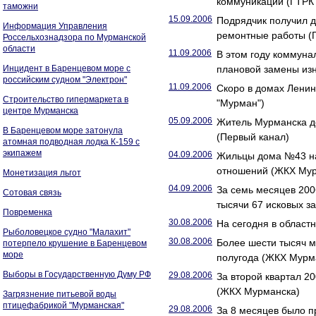
коммуникаций (ГТРК
таможни
15.09.2006
Подрядчик получил д
Информация Управления
ремонтные работы (
Россельхознадзора по Мурманской
области
11.09.2006
В этом году коммуна
Инцидент в Баренцевом море с
плановой замены из
российским судном "Электрон"
11.09.2006
Скоро в домах Ленин
Строительство гипермаркета в
"Мурман")
центре Мурманска
05.09.2006
Житель Мурманска до
В Баренцевом море затонула
(Первый канал)
атомная подводная лодка К-159 с
экипажем
04.09.2006
Жильцы дома №43 на
отношений (ЖКХ Мур
Монетизация льгот
04.09.2006
За семь месяцев 20
Сотовая связь
тысячи 67 исковых з
Повременка
30.08.2006
На сегодня в област
Рыболовецкое судно "Малахит"
30.08.2006
Более шести тысяч м
потерпело крушение в Баренцевом
море
полугода (ЖКХ Мурм
Выборы в Государственную Думу РФ
29.08.2006
За второй квартал 2
(ЖКХ Мурманска)
Загрязнение питьевой воды
птицефабрикой "Мурманская"
29.08.2006
За 8 месяцев было п