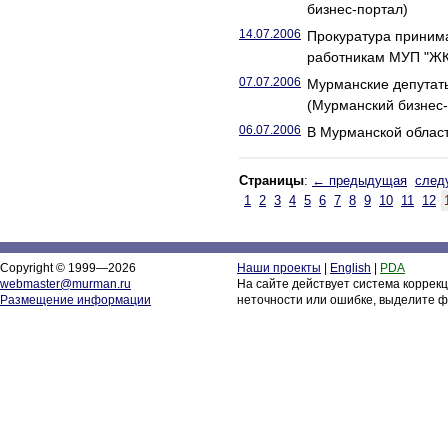
бизнес-портал)
14.07.2006
Прокуратура приним
работникам МУП "ЖК
07.07.2006
Мурманские депутаты
(Мурманский бизнес-
06.07.2006
В Мурманской област
Страницы
:
← предыдущая
след
1
2
3
4
5
6
7
8
9
10
11
12
Copyright © 1999—2026
Наши проекты
|
English
|
PDA
webmaster@murman.ru
На сайте действует система коррек
Размещение информации
неточности или ошибке, выделите ф