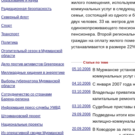
Образование и наука
жилого помещения, используем
коммунальных услуг в следующ
Радиационная безопасность
семьи, состоящей из одного и б
Северный флот
двух человек. 33 кв. метров д
Спорт
одинокопроживающего пенсионе
пенсионера. Второй региональ
Транспорт
граждан на оплату жилого пом
Политика
устанавливается в размере 22%
Отопительный сезон в Мурманской
области
Статьи по теме
Дело против активистов Greenpeace
05.10.2006
В Мурманске устано
Миллиардные хищения в энергетике
коммунальных услуг
Выборы губернатора Мурманской
04.10.2006
С января 2007 года 
области
03.10.2006
Владельцы приватиз
Сотрудничество со странами
капитальные ремонт
Баренц-региона
03.10.2006
Судебные приставы 
Информация пресс-службы УМВД
29.09.2006
Подведены итоги кон
Штокмановский проект
жилищно-коммунальн
Национальные проекты
20.09.2006
В Ководоре за лето 
Из оперативной сводки Мурманской