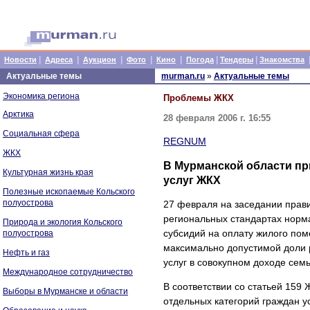
|
|
|
|
|
|
|
Новости
Адреса
Аукцион
Фото
Кино
Погода
Тендеры
Знакомства
Актуальные темы
murman.ru
»
Актуальные темы
Экономика региона
Проблемы ЖКХ
Арктика
28 февраля 2006 г. 16:55
Социальная сфера
REGNUM
ЖКХ
В Мурманской области пр
Культурная жизнь края
услуг ЖКХ
Полезные ископаемые Кольского
полуострова
27 февраля на заседании прав
региональных стандартах норм
Природа и экология Кольского
субсидий на оплату жилого по
полуострова
максимально допустимой доли 
Нефть и газ
услуг в совокупном доходе семь
Международное сотрудничество
В соответствии со статьей 159
Выборы в Мурманске и области
отдельных категорий граждан 