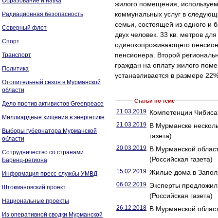
Образование и наука
жилого помещения, используем
коммунальных услуг в следующ
Радиационная безопасность
семьи, состоящей из одного и б
Северный флот
двух человек. 33 кв. метров д
Спорт
одинокопроживающего пенсионе
пенсионера. Второй региональ
Транспорт
граждан на оплату жилого пом
Политика
устанавливается в размере 22%
Отопительный сезон в Мурманской
области
Статьи по теме
Дело против активистов Greenpeace
21.03.2019
Компетенции Чибиса
Миллиардные хищения в энергетике
21.03.2019
В Мурманске несколь
Выборы губернатора Мурманской
газета)
области
20.03.2019
В Мурманской облас
Сотрудничество со странами
(Российская газета)
Баренц-региона
15.02.2019
Жилые дома в Заполя
Информация пресс-службы УМВД
06.02.2019
Эксперты предложил
Штокмановский проект
(Российская газета)
Национальные проекты
26.12.2018
В Мурманской област
Из оперативной сводки Мурманской