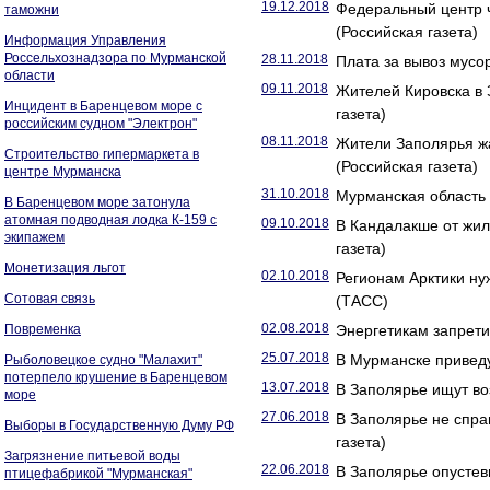
19.12.2018
Федеральный центр 
таможни
(Российская газета)
Информация Управления
Россельхознадзора по Мурманской
28.11.2018
Плата за вывоз мусор
области
09.11.2018
Жителей Кировска в 
Инцидент в Баренцевом море с
газета)
российским судном "Электрон"
08.11.2018
Жители Заполярья жа
Строительство гипермаркета в
(Российская газета)
центре Мурманска
31.10.2018
Мурманская область 
В Баренцевом море затонула
атомная подводная лодка К-159 с
09.10.2018
В Кандалакше от жил
экипажем
газета)
Монетизация льгот
02.10.2018
Регионам Арктики н
Сотовая связь
(ТАСС)
02.08.2018
Повременка
Энергетикам запретил
25.07.2018
В Мурманске приведу
Рыболовецкое судно "Малахит"
потерпело крушение в Баренцевом
13.07.2018
В Заполярье ищут во
море
27.06.2018
В Заполярье не спра
Выборы в Государственную Думу РФ
газета)
Загрязнение питьевой воды
22.06.2018
В Заполярье опустев
птицефабрикой "Мурманская"