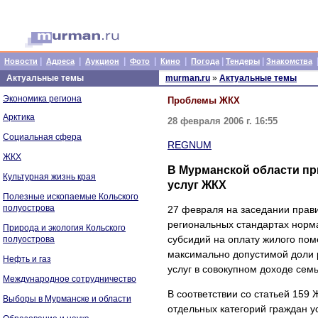
|
|
|
|
|
|
|
Новости
Адреса
Аукцион
Фото
Кино
Погода
Тендеры
Знакомства
Актуальные темы
murman.ru
»
Актуальные темы
Экономика региона
Проблемы ЖКХ
Арктика
28 февраля 2006 г. 16:55
Социальная сфера
REGNUM
ЖКХ
В Мурманской области пр
Культурная жизнь края
услуг ЖКХ
Полезные ископаемые Кольского
полуострова
27 февраля на заседании прав
региональных стандартах норм
Природа и экология Кольского
субсидий на оплату жилого по
полуострова
максимально допустимой доли 
Нефть и газ
услуг в совокупном доходе семь
Международное сотрудничество
В соответствии со статьей 159
Выборы в Мурманске и области
отдельных категорий граждан 