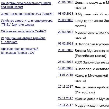
29.05.2018
Цены на мазут для М
На Мурманскую область обрушился
сильный шторм
газета)
08.05.2018
Забастовка горняков на ОАО "Апатит"
В Мурманской област
28.03.2018
Фонд капремонта За
Убийство заместителя гендиректора
"ТВ-21" Дмитрия Швеца
газета)
Облучение сотрудников СевРАО
22.03.2018
Мурманские власти о
газета)
Радиационная авария в районе
г.Полярного
03.02.2018
В Заполярье мусорны
Прекращение полномочий
26.01.2018
Власти Мурманска п
Вячеслава Попова в СФ
(Российская газета)
25.01.2018
ЖКХ Заполярья не хв
17.01.2018
В Заполярье остаютс
11.01.2018
Жители Мурманской о
газета)
25.11.2017
Для решения пробле
(Интерфакс)
22.11.2017
Жилые дома в Мурман
14.11.2017
Модернизация систе