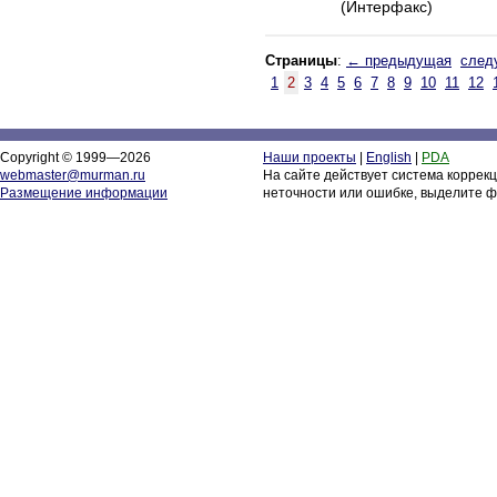
(Интерфакс)
Страницы
:
← предыдущая
след
1
2
3
4
5
6
7
8
9
10
11
12
Copyright © 1999—2026
Наши проекты
|
English
|
PDA
webmaster@murman.ru
На сайте действует система коррек
Размещение информации
неточности или ошибке, выделите ф