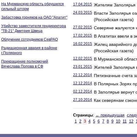
На Мурманскую область обрушился
17.04.2015
Жителям Заполярья п
сильный шторм
24.03.2015
Власти Заполярья о
Забастовка горняков на ОАО "Апатит"
(Российская газета)
Убийство заместителя гендиректора
27.02.2015
Северяне жалуются н
"ТВ-21" Дмитрия Швеца
17.02.2015
В Апатитах ввели в 
Облучение сотрудников СевРАО
16.02.2015
Жилец аварийного д
Радиационная авария в районе
(Российская газета)
г.Полярного
12.02.2015
В Мурманской облас
Прекращение полномочий
Вячеслава Попова в СФ
23.01.2015
Жителей Заполярья в
22.12.2014
Пятизначные счета з
12.12.2014
В Полярных Зорях пр
02.12.2014
В Заполярье вернут 
27.10.2014
Как северянам сэкон
Страницы
:
← предыдущая
след
1
2
3
4
5
6
7
8
9
10
11
12