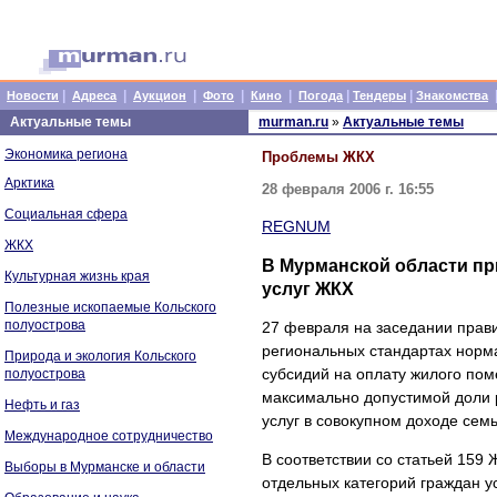
|
|
|
|
|
|
|
Новости
Адреса
Аукцион
Фото
Кино
Погода
Тендеры
Знакомства
Актуальные темы
murman.ru
»
Актуальные темы
Экономика региона
Проблемы ЖКХ
Арктика
28 февраля 2006 г. 16:55
Социальная сфера
REGNUM
ЖКХ
В Мурманской области пр
Культурная жизнь края
услуг ЖКХ
Полезные ископаемые Кольского
полуострова
27 февраля на заседании прав
региональных стандартах норм
Природа и экология Кольского
субсидий на оплату жилого по
полуострова
максимально допустимой доли 
Нефть и газ
услуг в совокупном доходе семь
Международное сотрудничество
В соответствии со статьей 159
Выборы в Мурманске и области
отдельных категорий граждан 