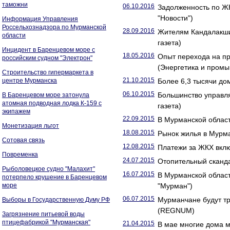
таможни
06.10.2016
Задолженность по ЖК
"Новости")
Информация Управления
Россельхознадзора по Мурманской
28.09.2016
Жителям Кандалакши
области
газета)
Инцидент в Баренцевом море с
18.05.2016
Опыт перехода на п
российским судном "Электрон"
(Энергетика и промы
Строительство гипермаркета в
21.10.2015
центре Мурманска
Более 6,3 тысячи до
06.10.2015
Большинство управл
В Баренцевом море затонула
атомная подводная лодка К-159 с
газета)
экипажем
22.09.2015
В Мурманской област
Монетизация льгот
18.08.2015
Рынок жилья в Мурма
Сотовая связь
12.08.2015
Платежи за ЖКХ вклю
Повременка
24.07.2015
Отопительный сканда
Рыболовецкое судно "Малахит"
16.07.2015
В Мурманской облас
потерпело крушение в Баренцевом
море
"Мурман")
06.07.2015
Мурманчане будут т
Выборы в Государственную Думу РФ
(REGNUM)
Загрязнение питьевой воды
птицефабрикой "Мурманская"
21.04.2015
В мае многие дома м