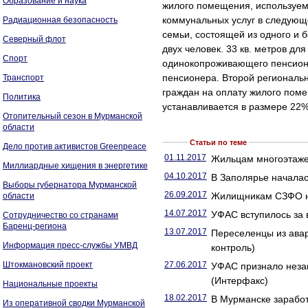
Образование и наука
жилого помещения, используем
коммунальных услуг в следующ
Радиационная безопасность
семьи, состоящей из одного и б
Северный флот
двух человек. 33 кв. метров д
Спорт
одинокопроживающего пенсионе
пенсионера. Второй региональ
Транспорт
граждан на оплату жилого пом
Политика
устанавливается в размере 22%
Отопительный сезон в Мурманской
области
Статьи по теме
Дело против активистов Greenpeace
01.11.2017
Жильцам многоэтажек
Миллиардные хищения в энергетике
04.10.2017
В Заполярье началас
Выборы губернатора Мурманской
26.09.2017
Жилищникам СЗФО не
области
14.07.2017
УФАС вступилось за 
Сотрудничество со странами
Баренц-региона
13.07.2017
Переселенцы из ава
Информация пресс-службы УМВД
контроль)
Штокмановский проект
27.06.2017
УФАС признало незак
(Интерфакс)
Национальные проекты
18.02.2017
В Мурманске заработ
Из оперативной сводки Мурманской