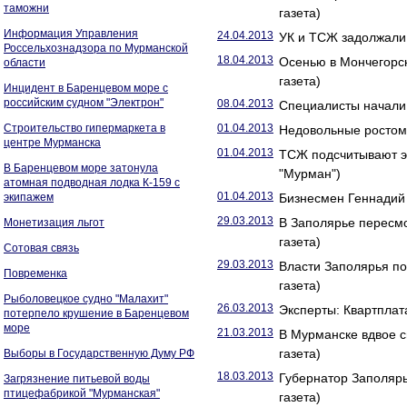
таможни
газета)
Информация Управления
24.04.2013
УК и ТСЖ задолжали
Россельхознадзора по Мурманской
18.04.2013
Осенью в Мончегорск
области
газета)
Инцидент в Баренцевом море с
российским судном "Электрон"
08.04.2013
Специалисты начали 
Строительство гипермаркета в
01.04.2013
Недовольные ростом 
центре Мурманска
01.04.2013
ТСЖ подсчитывают э
В Баренцевом море затонула
"Мурман")
атомная подводная лодка К-159 с
01.04.2013
экипажем
Бизнесмен Геннадий 
29.03.2013
В Заполярье пересмо
Монетизация льгот
газета)
Сотовая связь
29.03.2013
Власти Заполярья по
Повременка
газета)
Рыболовецкое судно "Малахит"
26.03.2013
Эксперты: Квартплат
потерпело крушение в Баренцевом
море
21.03.2013
В Мурманске вдвое с
газета)
Выборы в Государственную Думу РФ
18.03.2013
Губернатор Заполярь
Загрязнение питьевой воды
птицефабрикой "Мурманская"
газета)