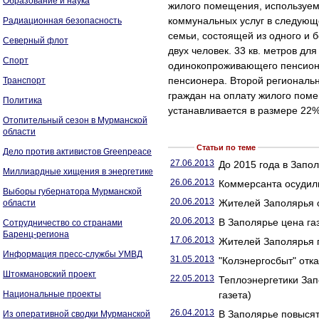
Образование и наука
жилого помещения, используем
коммунальных услуг в следующ
Радиационная безопасность
семьи, состоящей из одного и б
Северный флот
двух человек. 33 кв. метров д
Спорт
одинокопроживающего пенсионе
пенсионера. Второй региональ
Транспорт
граждан на оплату жилого пом
Политика
устанавливается в размере 22%
Отопительный сезон в Мурманской
области
Статьи по теме
Дело против активистов Greenpeace
27.06.2013
До 2015 года в Запо
Миллиардные хищения в энергетике
26.06.2013
Коммерсанта осудили
Выборы губернатора Мурманской
20.06.2013
Жителей Заполярья о
области
20.06.2013
В Заполярье цена га
Сотрудничество со странами
Баренц-региона
17.06.2013
Жителей Заполярья п
Информация пресс-службы УМВД
31.05.2013
"Колэнергосбыт" отка
Штокмановский проект
22.05.2013
Теплоэнергетики Зап
Национальные проекты
газета)
26.04.2013
В Заполярье повысят
Из оперативной сводки Мурманской