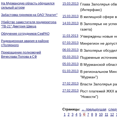
На Мурманскую область обрушился
15.03.2013
Глава Заполярья об
сильный шторм
(Интерфакс)
Забастовка горняков на ОАО "Апатит"
15.03.2013
В жилищной сфере в
Убийство заместителя гендиректора
14.03.2013
В Заполярье не успе
"ТВ-21" Дмитрия Швеца
газета)
Облучение сотрудников СевРАО
11.03.2013
Утверждены новые н
Радиационная авария в районе
07.03.2013
Минрегион не допуст
г.Полярного
06.03.2013
В Заполярье обсудил
Прекращение полномочий
Вячеслава Попова в СФ
05.03.2013
Подземные источники
05.03.2013
В Мурманской област
01.03.2013
В региональном Мин
"Мурман")
27.02.2013
Власти Заполярья ра
27.02.2013
Рост платежей ЖКХ 
"Новости")
Страницы
:
← предыдущая
след
1
2
3
4
5
6
7
8
9
10
11
12