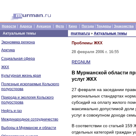
|
|
|
|
|
|
|
Новости
Адреса
Аукцион
Фото
Кино
Погода
Тендеры
Знакомства
Актуальные темы
murman.ru
»
Актуальные темы
Экономика региона
Проблемы ЖКХ
Арктика
28 февраля 2006 г. 16:55
Социальная сфера
REGNUM
ЖКХ
В Мурманской области пр
Культурная жизнь края
услуг ЖКХ
Полезные ископаемые Кольского
полуострова
27 февраля на заседании прав
региональных стандартах норм
Природа и экология Кольского
субсидий на оплату жилого по
полуострова
максимально допустимой доли 
Нефть и газ
услуг в совокупном доходе семь
Международное сотрудничество
В соответствии со статьей 159
Выборы в Мурманске и области
отдельных категорий граждан 