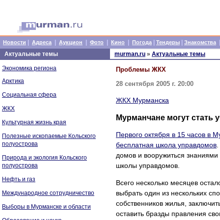
|
|
|
|
|
|
|
Новости
Адреса
Аукцион
Фото
Кино
Погода
Тендеры
Знакомства
Актуальные темы
murman.ru
»
Актуальные темы
Экономика региона
Проблемы ЖКХ
Арктика
28 сентября 2005 г. 20:00
Социальная сфера
ЖКХ Мурманска
ЖКХ
Мурманчане могут стать 
Культурная жизнь края
Первого октября в 15 часов в 
Полезные ископаемые Кольского
полуострова
бесплатная школа управдомов
домов и вооружиться знаниями 
Природа и экология Кольского
школы управдомов.
полуострова
Нефть и газ
Всего несколько месяцев остал
выбрать один из нескольких сп
Международное сотрудничество
собственников жилья, заключи
Выборы в Мурманске и области
оставить бразды правления св