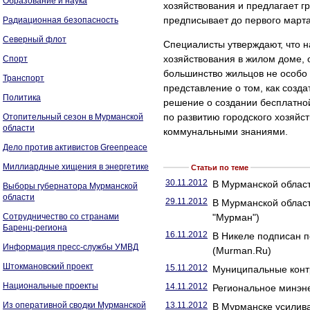
Образование и наука
хозяйствования и предлагает 
предписывает до первого марта
Радиационная безопасность
Северный флот
Специалисты утверждают, что 
хозяйствования в жилом доме,
Спорт
большинство жильцов не особо
Транспорт
представление о том, как созд
Политика
решение о создании бесплатно
по развитию городского хозяйс
Отопительный сезон в Мурманской
области
коммунальными знаниями.
Дело против активистов Greenpeace
Миллиардные хищения в энергетике
Статьи по теме
30.11.2012
В Мурманской област
Выборы губернатора Мурманской
области
29.11.2012
В Мурманской област
Сотрудничество со странами
"Мурман")
Баренц-региона
16.11.2012
В Никеле подписан п
Информация пресс-службы УМВД
(Murman.Ru)
Штокмановский проект
15.11.2012
Муниципальные конт
Национальные проекты
14.11.2012
Региональное минэне
Из оперативной сводки Мурманской
13.11.2012
В Мурманске усилив