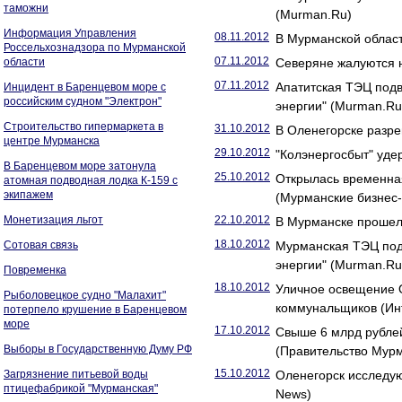
таможни
(Murman.Ru)
Информация Управления
08.11.2012
В Мурманской облас
Россельхознадзора по Мурманской
07.11.2012
области
Северяне жалуются н
07.11.2012
Апатитская ТЭЦ подв
Инцидент в Баренцевом море с
российским судном "Электрон"
энергии" (Murman.Ru
Строительство гипермаркета в
31.10.2012
В Оленегорске разр
центре Мурманска
29.10.2012
"Колэнергосбыт" уде
В Баренцевом море затонула
25.10.2012
Открылась временна
атомная подводная лодка К-159 с
экипажем
(Мурманские бизнес-
Монетизация льгот
22.10.2012
В Мурманске прошел
18.10.2012
Сотовая связь
Мурманская ТЭЦ подв
энергии" (Murman.Ru
Повременка
18.10.2012
Уличное освещение О
Рыболовецкое судно "Малахит"
коммунальщиков (Ин
потерпело крушение в Баренцевом
море
17.10.2012
Свыше 6 млрд рубле
Выборы в Государственную Думу РФ
(Правительство Мурм
15.10.2012
Загрязнение питьевой воды
Оленегорск исследую
птицефабрикой "Мурманская"
News)