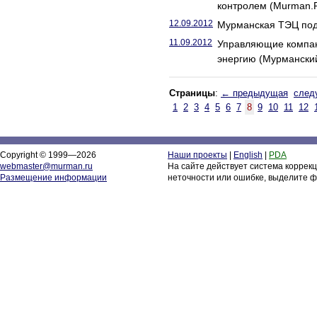
контролем (Murman.
12.09.2012
Мурманская ТЭЦ под
11.09.2012
Управляющие компан
энергию (Мурманский
Страницы
:
← предыдущая
след
1
2
3
4
5
6
7
8
9
10
11
12
Copyright © 1999—2026
Наши проекты
|
English
|
PDA
webmaster@murman.ru
На сайте действует система коррек
Размещение информации
неточности или ошибке, выделите ф