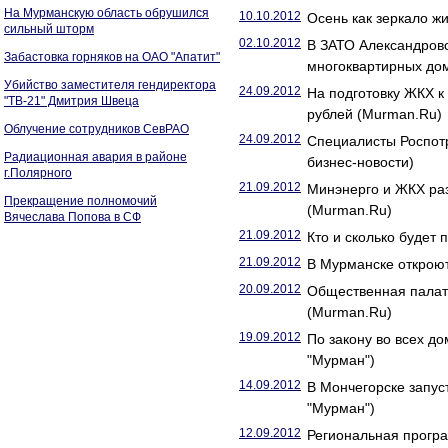
На Мурманскую область обрушился
10.10.2012
Осень как зеркало 
сильный шторм
02.10.2012
В ЗАТО Александровс
Забастовка горняков на ОАО "Апатит"
многоквартирных до
Убийство заместителя гендиректора
24.09.2012
На подготовку ЖКХ к
"ТВ-21" Дмитрия Швеца
рублей (Murman.Ru)
Облучение сотрудников СевРАО
24.09.2012
Специалисты Роспотр
Радиационная авария в районе
бизнес-новости)
г.Полярного
21.09.2012
Минэнерго и ЖКХ ра
Прекращение полномочий
(Murman.Ru)
Вячеслава Попова в СФ
21.09.2012
Кто и сколько будет
21.09.2012
В Мурманске откроют
20.09.2012
Общественная палат
(Murman.Ru)
19.09.2012
По закону во всех д
"Мурман")
14.09.2012
В Мончегорске запус
"Мурман")
12.09.2012
Региональная прогр