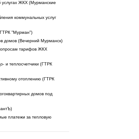
б услугах ЖКХ (Мурманские
бления коммунальных услуг
(ГТРК "Мурман")
ов домов (Вечерний Мурманск)
вопросам тарифов ЖКХ
о- и теплосчетчики (ГТРК
ативному отоплению (ГТРК
огоквартирных домов под
сантЪ)
ые платежи за тепловую