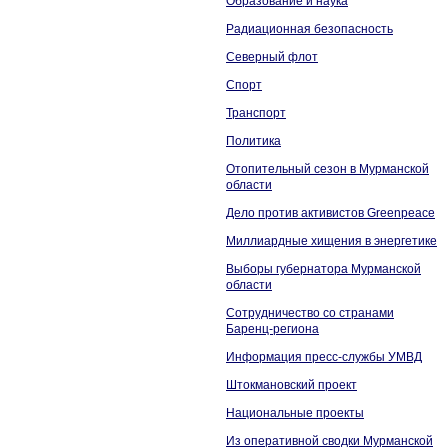
Образование и наука
Радиационная безопасность
Северный флот
Спорт
Транспорт
Политика
Отопительный сезон в Мурманской
области
Дело против активистов Greenpeace
Миллиардные хищения в энергетике
Выборы губернатора Мурманской
области
Сотрудничество со странами
Баренц-региона
Информация пресс-службы УМВД
Штокмановский проект
Национальные проекты
Из оперативной сводки Мурманской