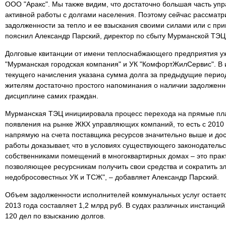
ООО "Аракс". Мы также видим, что достаточно большая часть уп
активной работы с долгами населения. Поэтому сейчас рассматр
задолженности за тепло и ее взыскания своими силами или с при
пояснил Александр Парский, директор по сбыту Мурманской ТЭЦ
Долговые квитанции от имени теплоснабжающего предприятия у
"Мурманская городская компания" и УК "КомфортЖилСервис". В
текущего начисления указана сумма долга за предыдущие период
жителям достаточно простого напоминания о наличии задолженно
дисциплине самих граждан.
Мурманская ТЭЦ инициировала процесс перехода на прямые пла
появления на рынке ЖКХ управляющих компаний, то есть с 2010 
напрямую на счета поставщика ресурсов значительно выше и дос
работы доказывает, что в условиях существующего законодатель
собственниками помещений в многоквартирных домах – это прак
позволяющее ресурсникам получить свои средства и сократить з
недобросовестных УК и ТСЖ", – добавляет Александр Парский.
Объем задолженности исполнителей коммунальных услуг остаетс
2013 года составляет 1,2 млрд руб. В судах различных инстанци
120 дел по взысканию долгов.