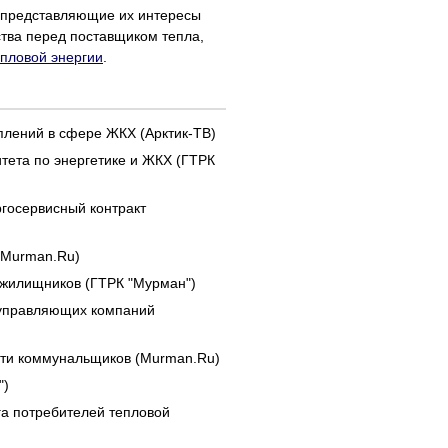
к представляющие их интересы
тва перед поставщиком тепла,
епловой энергии
.
плений в сфере ЖКХ (Арктик-ТВ)
тета по энергетике и ЖКХ (ГТРК
госервисный контракт
(Murman.Ru)
 жилищников (ГТРК "Мурман")
 управляющих компаний
сти коммунальщиков (Murman.Ru)
")
га потребителей тепловой