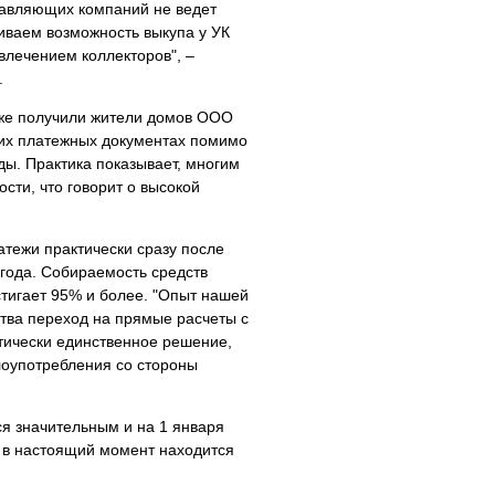
равляющих компаний не ведет
иваем возможность выкупа у УК
влечением коллекторов", –
.
же получили жители домов ООО
 их платежных документах помимо
ы. Практика показывает, многим
сти, что говорит о высокой
тежи практически сразу после
года. Собираемость средств
тигает 95% и более. "Опыт нашей
ства переход на прямые расчеты с
тически единственное решение,
лоупотребления со стороны
я значительным и на 1 января
й в настоящий момент находится