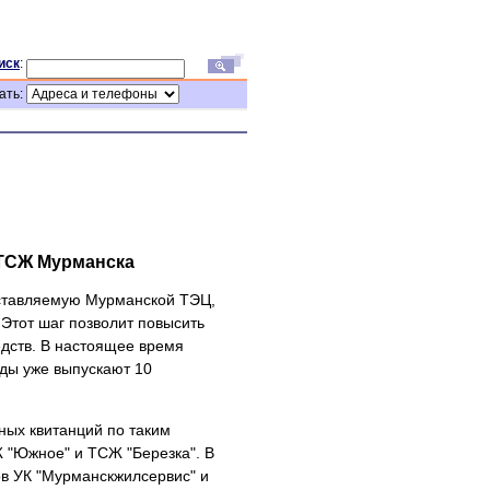
иск
:
ать:
 ТСЖ Мурманска
оставляемую Мурманской ТЭЦ,
Этот шаг позволит повысить
едств. В настоящее время
оды уже выпускают 10
ных квитанций по таким
Ж "Южное" и ТСЖ "Березка". В
в УК "Мурманскжилсервис" и