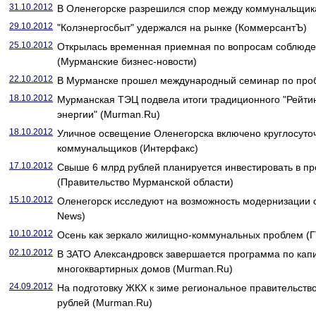
31.10.2012
В Оленегорске разрешился спор между коммунальщик
29.10.2012
"Колэнергосбыт" удержался на рынке (КоммерсантЪ)
25.10.2012
Открылась временная приемная по вопросам соблюде
(Мурманские бизнес-новости)
22.10.2012
В Мурманске прошел международный семинар по про
18.10.2012
Мурманская ТЭЦ подвела итоги традиционного "Рейти
энергии" (Murman.Ru)
18.10.2012
Уличное освещение Оленегорска включено круглосуточ
коммунальщиков (Интерфакс)
17.10.2012
Свыше 6 млрд рублей планируется инвестировать в п
(Правительство Мурманской области)
15.10.2012
Оленегорск исследуют на возможность модернизации 
News)
10.10.2012
Осень как зеркало жилищно-коммунальных проблем (Г
02.10.2012
В ЗАТО Александровск завершается программа по кап
многоквартирных домов (Murman.Ru)
24.09.2012
На подготовку ЖКХ к зиме региональное правительств
рублей (Murman.Ru)