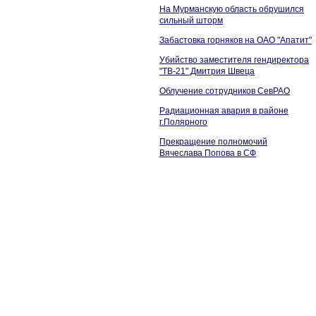
На Мурманскую область обрушился
сильный шторм
Забастовка горняков на ОАО "Апатит"
Убийство заместителя гендиректора
"ТВ-21" Дмитрия Швеца
Облучение сотрудников СевРАО
Радиационная авария в районе
г.Полярного
Прекращение полномочий
Вячеслава Попова в СФ