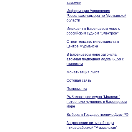
таможни
Информация Управления
Россельхознадзора по Мурманской
области
Инцидент в Баренцевом море с
российским судном "Электрон"
Строительство гипермаркета в
центре Мурманска
В Баренцевом море затонула
атомная подводная лодка К-159 с
экипажем
Монетизация льгот
Сотовая связь
Повременка
Рыболовецкое судно "Малахит"
потерпело крушение в Баренцевом
море
Выборы в Государственную Думу РФ
Загрязнение питьевой воды
птицефабрикой "Мурманская"