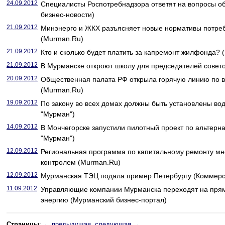
24.09.2012
Специалисты Роспотребнадзора ответят на вопросы о
бизнес-новости)
21.09.2012
Минэнерго и ЖКХ разъясняет новые нормативы потре
(Murman.Ru)
21.09.2012
Кто и сколько будет платить за капремонт жилфонда? 
21.09.2012
В Мурманске откроют школу для председателей совет
20.09.2012
Общественная палата РФ открыла горячую линию по 
(Murman.Ru)
19.09.2012
По закону во всех домах должны быть установлены вод
"Мурман")
14.09.2012
В Мончегорске запустили пилотный проект по альтерн
"Мурман")
12.09.2012
Региональная программа по капитальному ремонту мн
контролем (Murman.Ru)
12.09.2012
Мурманская ТЭЦ подала пример Петербургу (Коммер
11.09.2012
Управляющие компании Мурманска переходят на прям
энергию (Мурманский бизнес-портал)
Страницы
:
← предыдущая
следующая →