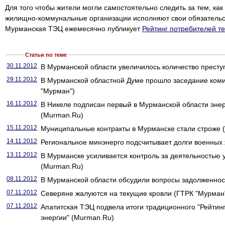
Для того чтобы жители могли самостоятельно следить за тем, ка
жилищно-коммунальные организации исполняют свои обязательс
Мурманская ТЭЦ ежемесячно публикует
Рейтинг потребителей т
Статьи по теме
30.11.2012
В Мурманской области увеличилось количество престу
29.11.2012
В Мурманской областной Думе прошло заседание коми
"Мурман")
16.11.2012
В Никеле подписан первый в Мурманской области энер
(Murman.Ru)
15.11.2012
Муниципальные контракты в Мурманске стали строже 
14.11.2012
Региональное минэнерго подсчитывает долги военных
13.11.2012
В Мурманске усиливается контроль за деятельностью
(Murman.Ru)
08.11.2012
В Мурманской области обсудили вопросы задолженно
07.11.2012
Северяне жалуются на текущие кровли (ГТРК "Мурман
07.11.2012
Апатитская ТЭЦ подвела итоги традиционного "Рейтин
энергии" (Murman.Ru)