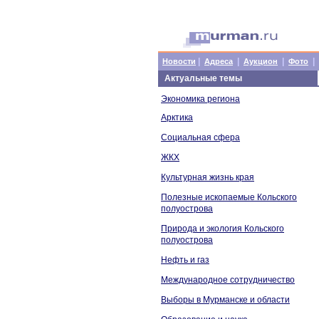
|
|
|
|
Новости
Адреса
Аукцион
Фото
Актуальные темы
Экономика региона
Арктика
Социальная сфера
ЖКХ
Культурная жизнь края
Полезные ископаемые Кольского
полуострова
Природа и экология Кольского
полуострова
Нефть и газ
Международное сотрудничество
Выборы в Мурманске и области