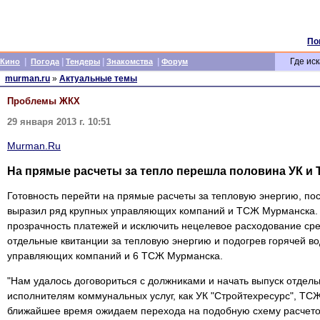
По
|
|
|
|
Где иск
Кино
Погода
Тендеры
Знакомства
Форум
murman.ru
»
Актуальные темы
Проблемы ЖКХ
29 января 2013 г. 10:51
Murman.Ru
На прямые расчеты за тепло перешла половина УК и
Готовность перейти на прямые расчеты за тепловую энергию, п
выразил ряд крупных управляющих компаний и ТСЖ Мурманска. 
прозрачность платежей и исключить нецелевое расходование ср
отдельные квитанции за тепловую энергию и подогрев горячей в
управляющих компаний и 6 ТСЖ Мурманска.
"Нам удалось договориться с должниками и начать выпуск отдель
исполнителям коммунальных услуг, как УК "Стройтехресурс", ТС
ближайшее время ожидаем перехода на подобную схему расчето