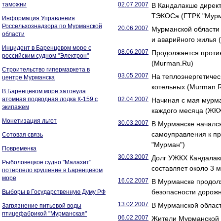
таможни
02.07.2007
В Кандалакше директ
ТЭКОСа (ГТРК "Мурм
Информация Управления
Россельхознадзора по Мурманской
20.06.2007
Мурманской области 
области
и аварийного жилья 
Инцидент в Баренцевом море с
08.06.2007
Продолжается проти
российским судном "Электрон"
(Murman.Ru)
Строительство гипермаркета в
03.05.2007
На теплоэнергетиче
центре Мурманска
котельных (Murman.
В Баренцевом море затонула
атомная подводная лодка К-159 с
02.04.2007
Начиная с мая мурма
экипажем
каждого месяца (ЖК
Монетизация льгот
30.03.2007
В Мурманске начался
самоуправления к п
Сотовая связь
"Мурман")
Повременка
30.03.2007
Долг УЖКХ Кандалак
Рыболовецкое судно "Малахит"
составляет около 3 
потерпело крушение в Баренцевом
море
16.02.2007
В Мурманске продол
безопасности дорож
Выборы в Государственную Думу РФ
13.02.2007
В Мурманской облас
Загрязнение питьевой воды
птицефабрикой "Мурманская"
06.02.2007
Жители Мурманской о