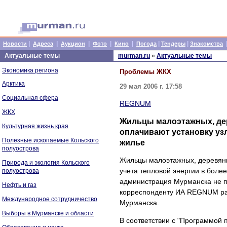
|
|
|
|
|
|
|
Новости
Адреса
Аукцион
Фото
Кино
Погода
Тендеры
Знакомства
Актуальные темы
murman.ru
»
Актуальные темы
Экономика региона
Проблемы ЖКХ
Арктика
29 мая 2006 г. 17:58
Социальная сфера
REGNUM
ЖКХ
Жильцы малоэтажных, де
Культурная жизнь края
оплачивают установку уз
Полезные ископаемые Кольского
жилье
полуострова
Жильцы малоэтажных, деревянн
Природа и экология Кольского
учета тепловой энергии в более
полуострова
администрация Мурманска не пр
Нефть и газ
корреспонденту ИА REGNUM рас
Международное сотрудничество
Мурманска.
Выборы в Мурманске и области
В соответствии с "Программой 