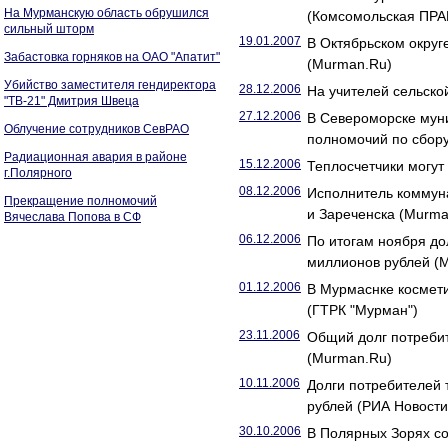
На Мурманскую область обрушился
(Комсомольская ПРА
сильный шторм
19.01.2007
В Октябрьском округ
Забастовка горняков на ОАО "Апатит"
(Murman.Ru)
Убийство заместителя гендиректора
28.12.2006
На учителей сельско
"ТВ-21" Дмитрия Швеца
27.12.2006
В Североморске мун
Облучение сотрудников СевРАО
полномочий по сбор
Радиационная авария в районе
15.12.2006
Теплосчетчики могут
г.Полярного
08.12.2006
Исполнитель коммуна
Прекращение полномочий
и Зареченска (Murma
Вячеслава Попова в СФ
06.12.2006
По итогам ноября до
миллионов рублей (
01.12.2006
В Мурмаснке космети
(ГТРК "Мурман")
23.11.2006
Общий долг потребит
(Murman.Ru)
10.11.2006
Долги потребителей 
рублей (РИА Новости
30.10.2006
В Полярных Зорях с