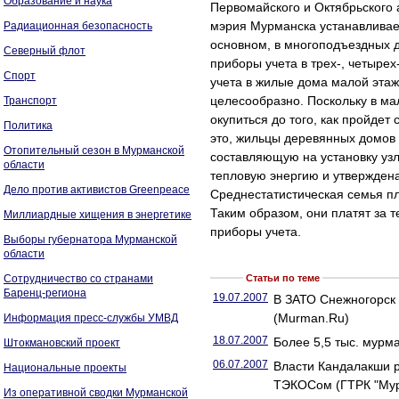
Образование и наука
Первомайского и Октябрьского 
мэрия Мурманска устанавливает
Радиационная безопасность
основном, в многоподъездных д
Северный флот
приборы учета в трех-, четыре
Спорт
учета в жилые дома малой этажн
целесообразно. Поскольку в ма
Транспорт
окупиться до того, как пройдет
Политика
это, жильцы деревянных домов
Отопительный сезон в Мурманской
составляющую на установку уз
области
тепловую энергию и утверждена
Дело против активистов Greenpeace
Среднестатистическая семья пл
Таким образом, они платят за т
Миллиардные хищения в энергетике
приборы учета.
Выборы губернатора Мурманской
области
Сотрудничество со странами
Статьи по теме
Баренц-региона
19.07.2007
В ЗАТО Снежногорск 
(Murman.Ru)
Информация пресс-службы УМВД
18.07.2007
Более 5,5 тыс. мурм
Штокмановский проект
06.07.2007
Власти Кандалакши р
Национальные проекты
ТЭКОСом (ГТРК "Му
Из оперативной сводки Мурманской