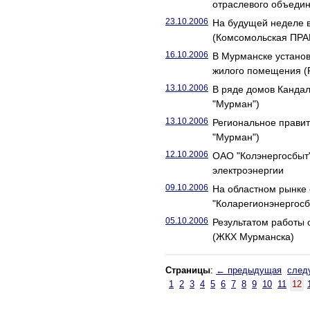
отраслевого объедин
23.10.2006
На будущей неделе в
(Комсомольская ПРА
16.10.2006
В Мурманске устано
жилого помещения 
13.10.2006
В ряде домов Канда
"Мурман")
13.10.2006
Региональное правит
"Мурман")
12.10.2006
ОАО "Колэнергосбыт"
электроэнергии
09.10.2006
На областном рынке 
"Коларегионэнергосб
05.10.2006
Результатом работы 
(ЖКХ Мурманска)
Страницы
:
← предыдущая
след
1
2
3
4
5
6
7
8
9
10
11
12