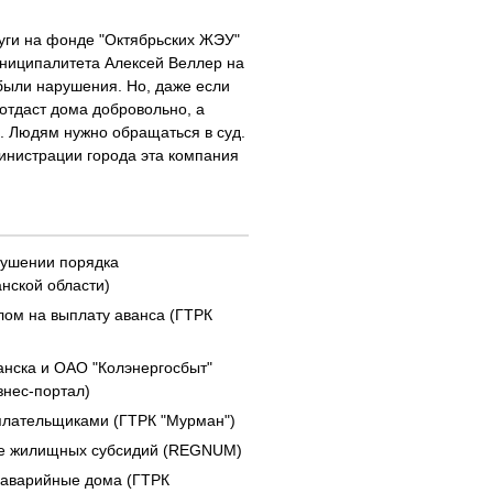
уги на фонде "Октябрьских ЖЭУ"
униципалитета Алексей Веллер на
 были нарушения. Но, даже если
отдаст дома добровольно, а
й. Людям нужно обращаться в суд.
министрации города эта компания
рушении порядка
нской области)
ом на выплату аванса (ГТРК
нска и ОАО "Колэнергосбыт"
знес-портал)
плательщиками (ГТРК "Мурман")
ие жилищных субсидий (REGNUM)
 аварийные дома (ГТРК