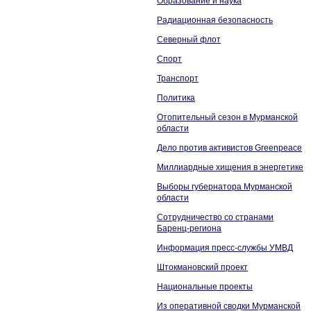
Образование и наука
Радиационная безопасность
Северный флот
Спорт
Транспорт
Политика
Отопительный сезон в Мурманской
области
Дело против активистов Greenpeace
Миллиардные хищения в энергетике
Выборы губернатора Мурманской
области
Сотрудничество со странами
Баренц-региона
Информация пресс-службы УМВД
Штокмановский проект
Национальные проекты
Из оперативной сводки Мурманской