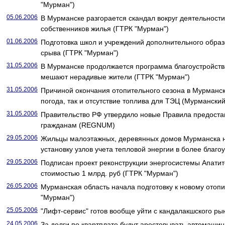
"Мурман")
05.06.2006
В Мурманске разгорается скандал вокруг деятельности
собственников жилья (ГТРК "Мурман")
01.06.2006
Подготовка школ и учреждений дополнительного образ
срыва (ГТРК "Мурман")
31.05.2006
В Мурманске продолжается программа благоустройства
мешают нерадивые жители (ГТРК "Мурман")
31.05.2006
Причиной окончания отопительного сезона в Мурманск
погода, так и отсутствие топлива для ТЭЦ (Мурмански
31.05.2006
Правительство РФ утвердило новые Правила предоста
гражданам (REGNUM)
29.05.2006
Жильцы малоэтажных, деревянных домов Мурманска 
установку узлов учета тепловой энергии в более бла
29.05.2006
Подписан проект реконструкции энергосистемы Апатит
стоимостью 1 млрд. руб (ГТРК "Мурман")
26.05.2006
Мурманская область начала подготовку к новому отоп
"Мурман")
25.05.2006
"Лифт-сервис" готов вообще уйти с кандалакшского ры
24.05.2006
За долги по квартплате будут арестовывать автомаши