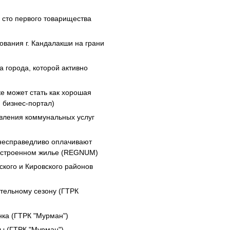
 сто первого товарищества
ования г. Кандалакши на грани
 города, которой активно
е может стать как хорошая
й бизнес-портал)
вления коммунальных услуг
несправедливо оплачивают
гоустроенном жилье (REGNUM)
ского и Кировского районов
ительному сезону (ГТРК
нка (ГТРК "Мурман")
ны (ГТРК "Мурман")