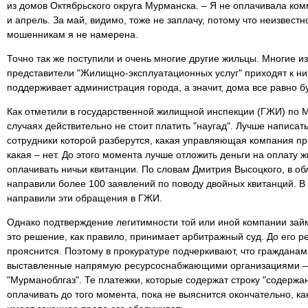
из домов Октябрьского округа Мурманска. – Я не оплачивала ком
и апрель. За май, видимо, тоже не заплачу, потому что неизвестно
мошенникам я не намерена.
Точно так же поступили и очень многие другие жильцы. Многие из
представители "Жилищно-эксплуатационных услуг" приходят к ним
поддерживает администрация города, а значит, дома все равно б
Как отметили в государственной жилищной инспекции (ГЖИ) по 
случаях действительно не стоит платить "наугад". Лучше написа
сотрудники которой разберутся, какая управляющая компания п
какая – нет. До этого момента лучше отложить деньги на оплату
оплачивать ничьи квитанции. По словам Дмитрия Высоцкого, в о
направили более 100 заявлений по поводу двойных квитанций. В
направили эти обращения в ГЖИ.
Однако подтверждение легитимности той или иной компании зай
это решение, как правило, принимает арбитражный суд. До его р
прояснится. Поэтому в прокуратуре подчеркивают, что гражданам 
выставленные напрямую ресурсоснабжающими организациями – 
"Мурманоблгаз". Те платежки, которые содержат строку "содержа
оплачивать до того момента, пока не выяснится окончательно, 