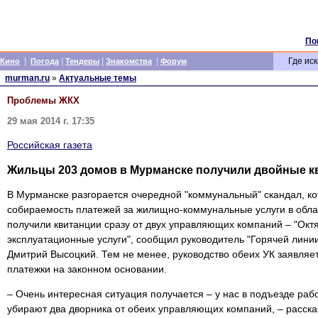
По
|
|
|
|
Где иск
Кино
Погода
Тендеры
Знакомства
Форум
murman.ru
»
Актуальные темы
Проблемы ЖКХ
29 мая 2014 г. 17:35
Российская газета
Жильцы 203 домов в Мурманске получили двойные к
В Мурманске разгорается очередной "коммунальный" скандал, кот
собираемость платежей за жилищно-коммунальные услуги в обл
получили квитанции сразу от двух управляющих компаний – "Ок
эксплуатационные услуги", сообщил руководитель "Горячей лин
Дмитрий Высоцкий. Тем не менее, руководство обеих УК заявляет
платежки на законном основании.
– Очень интересная ситуация получается – у нас в подъезде раб
убирают два дворника от обеих управляющих компаний, – расска