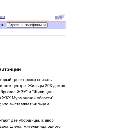
иск
:
ать:
витанции
орый грозит резко снизить
астном центре. Жильцы 203 домов
тябрьское ЖЭУ" и "Жилищно-
ии ЖКХ Мурманской области"
, что выставляет жильцам
отают две уборщицы, а двор
зала Елена, жительница одного