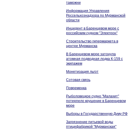
таможни
Информация Управления
Россельхознадзора по Мурманской
области
Инцидент в Баренцевом море с
российским судном "Электрон"
Строительство гипермаркета в
центре Мурманска
В Баренцевом море затонула
атомная подводная лодка К-159 с
экипажем
Монетизация льгот
Сотовая связь
Повременка
Рыболовецкое судно "Малахит"
потерпело крушение в Баренцевом
море
Выборы в Государственную Думу РФ
Загрязнение питьевой воды
птицефабрикой "Мурманская"