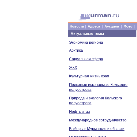
|
|
|
|
Новости
Адреса
Аукцион
Фото
Актуальные темы
Экономика региона
Арктика
Социальная сфера
ЖКХ
Культурная жизнь края
Полезные ископаемые Кольского
полуострова
Природа и экология Кольского
полуострова
Нефть и газ
Международное сотрудничество
Выборы в Мурманске и области