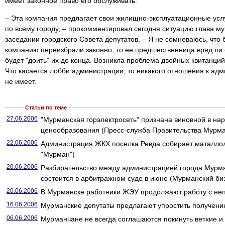
имеет законное право его обслуживать.
– Эта компания предлагает свои жилищно-эксплуатационные усл
по всему городу, – прокомментировал сегодня ситуацию глава м
заседании городского Совета депутатов. – Я не сомневаюсь, что
компанию переизбрали законно, то ее предшественница вряд ли 
будет "доить" их до конца. Возникла проблема двойных квитанци
Что касается лобби администрации, то никакого отношения к ад
не имеет.
Статьи по теме
27.06.2006
"Мурманская горэлектросеть" признана виновной в на
ценообразования (Пресс-служба Правительства Мурма
22.06.2006
Администрация ЖКХ поселка Ревда собирает маталлол
"Мурман")
20.06.2006
Разбирательство между администрацией города Мурма
состоится в арбитражном суде в июне (Мурманский би
20.06.2006
В Мурманске работники ЖЭУ продолжают работу с не
16.06.2006
Мурманские депутаты предлагают упростить получен
06.06.2006
Мурманчане не всегда соглашаются покинуть ветхие и