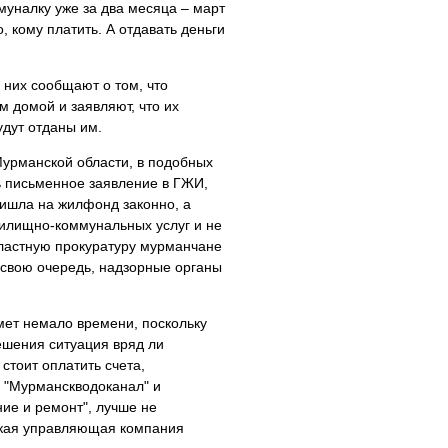
муналку уже за два месяца – март
, кому платить. А отдавать деньги
 них сообщают о том, что
 домой и заявляют, что их
удут отданы им.
Мурманской области, в подобных
ть письменное заявление в ГЖИ,
ришла на жилфонд законно, а
 жилищно-коммунальных услуг и не
бластную прокуратуру мурманчане
 свою очередь, надзорные органы
мет немало времени, поскольку
ешения ситуация вряд ли
стоит оплатить счета,
"Мурманскводоканал" и
ние и ремонт", лучше не
какая управляющая компания