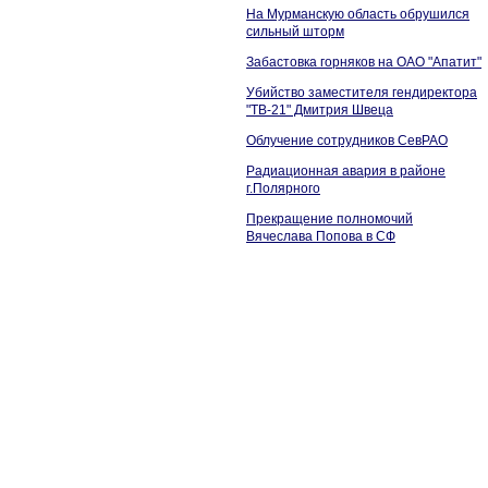
На Мурманскую область обрушился
сильный шторм
Забастовка горняков на ОАО "Апатит"
Убийство заместителя гендиректора
"ТВ-21" Дмитрия Швеца
Облучение сотрудников СевРАО
Радиационная авария в районе
г.Полярного
Прекращение полномочий
Вячеслава Попова в СФ