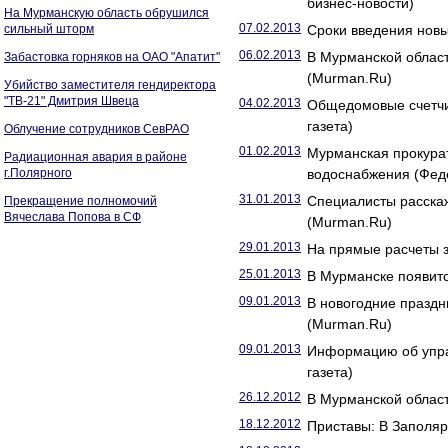
бизнес-новости)
На Мурманскую область обрушился
07.02.2013
сильный шторм
Сроки введения новы
06.02.2013
В Мурманской облас
Забастовка горняков на ОАО "Апатит"
(Murman.Ru)
Убийство заместителя гендиректора
"ТВ-21" Дмитрия Швеца
04.02.2013
Общедомовые счетчик
газета)
Облучение сотрудников СевРАО
01.02.2013
Мурманская прокурат
Радиационная авария в районе
г.Полярного
водоснабжения (Фед
31.01.2013
Специалисты расска
Прекращение полномочий
Вячеслава Попова в СФ
(Murman.Ru)
29.01.2013
На прямые расчеты 
25.01.2013
В Мурманске появитс
09.01.2013
В новогодние праздн
(Murman.Ru)
09.01.2013
Информацию об упра
газета)
26.12.2012
В Мурманской област
18.12.2012
Приставы: В Заполяр