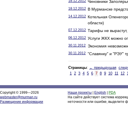
18.12.2012
Чиновники Заполярья
18.12.2012
В Мурманске предста
14.12.2012
Котельная Оленегор
области)
07.12.2012
Тарифы не вырастут, 
06.12.2012
Услуги ЖКХ можно опл
30.11.2012
Экономия невозможн
30.11.2012
"Славянку" и "РЭУ" 
Страницы
:
← предыдущая
след
1
2
3
4
5
6
7
8
9
10
11
12
Copyright © 1999—2026
Наши проекты
|
English
|
PDA
webmaster@murman.ru
На сайте действует система коррек
Размещение информации
неточности или ошибке, выделите ф