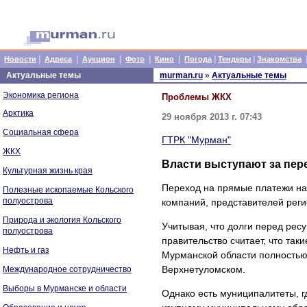
|
|
|
|
|
|
|
Новости
Адреса
Аукцион
Фото
Кино
Погода
Тендеры
Знакомства
Актуальные темы
murman.ru
»
Актуальные темы
Экономика региона
Проблемы ЖКХ
Арктика
29 ноября 2013 г. 07:43
Социальная сфера
ГТРК "Мурман"
ЖКХ
Власти выступают за пер
Культурная жизнь края
Переход на прямые платежи нас
Полезные ископаемые Кольского
полуострова
компаний, представителей реги
Природа и экология Кольского
Учитывая, что долги перед рес
полуострова
правительство считает, что та
Нефть и газ
Мурманской области полностью 
Верхнетуломском.
Международное сотрудничество
Выборы в Мурманске и области
Однако есть муниципалитеты, г