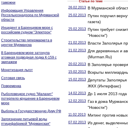
Статьи по теме
таможни
26.02.2013
В Мурманской облас
Информация Управления
Россельхознадзора по Мурманской
25.02.2013
Путин поручил верну
области
газета)
Инцидент в Баренцевом море с
25.02.2013
Путин требует снизи
российским судном "Электрон"
"Новости")
Строительство гипермаркета в
21.02.2013
Власти Заполярья пр
центре Мурманска
21.02.2013
Для деревянных и а
В Баренцевом море затонула
(Murman.Ru)
атомная подводная лодка К-159 с
экипажем
20.02.2013
В Заполярье проверя
Монетизация льгот
15.02.2013
Вскрыты миллиардные
Сотовая связь
15.02.2013
Депутаты Заполярья 
ЖКХ (Интерфакс)
Повременка
14.02.2013
До 1 июля 2013 года
Рыболовецкое судно "Малахит"
потерпело крушение в Баренцевом
12.02.2013
Газ в дома Мурманск
море
"Новости")
Выборы в Государственную Думу РФ
11.02.2013
Митинг против новых
Загрязнение питьевой воды
07.02.2013
Из денег, выделенны
птицефабрикой "Мурманская"