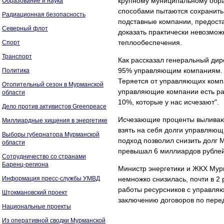
крупному муниципальному обр
Образование и наука
способами пытаются сохранить
Радиационная безопасность
подставные компании, предост
Северный флот
доказать практически невозмож
теплообеспечения.
Спорт
Транспорт
Как рассказал генеральный ди
95% управляющим компаниям. З
Политика
Теряется от управляющих компа
Отопительный сезон в Мурманской
управляющие компании есть ра
области
10%, которые у нас исчезают".
Дело против активистов Greenpeace
Исчезающие проценты выливают
Миллиардные хищения в энергетике
взять на себя долги управляющ
Выборы губернатора Мурманской
подход позволил снизить долг 
области
превышал 6 миллиардов рублей
Сотрудничество со странами
Баренц-региона
Министр энергетики и ЖКХ Мурм
Информация пресс-службы УМВД
немножко снизилась, почти в 2
работы ресурсников с управля
Штокмановский проект
заключению договоров по перед
Национальные проекты
Из оперативной сводки Мурманской