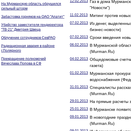
12.02.2013
Газ в дома Мурманск
На Мурманскую область обрушился
"Новости")
сильный шторм
11.02.2013
Митинг против новых
Забастовка горняков на ОАО "Апатит"
07.02.2013
Из денег, выделенны
Убийство заместителя гендиректора
бизнес-новости)
"ТВ-21" Дмитрия Швеца
07.02.2013
Сроки введения новы
Облучение сотрудников СевРАО
06.02.2013
В Мурманской облас
Радиационная авария в районе
г.Полярного
(Murman.Ru)
Прекращение полномочий
04.02.2013
Общедомовые счетчик
Вячеслава Попова в СФ
газета)
01.02.2013
Мурманская прокурат
водоснабжения (Фед
31.01.2013
Специалисты расска
(Murman.Ru)
29.01.2013
На прямые расчеты 
25.01.2013
В Мурманске появитс
09.01.2013
В новогодние праздн
(Murman.Ru)
09.01.2013