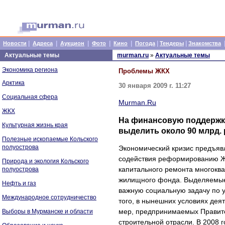
|
|
|
|
|
|
|
Новости
Адреса
Аукцион
Фото
Кино
Погода
Тендеры
Знакомства
Актуальные темы
murman.ru
»
Актуальные темы
Экономика региона
Проблемы ЖКХ
Арктика
30 января 2009 г. 11:27
Социальная сфера
Murman.Ru
ЖКХ
На финансовую поддержк
Культурная жизнь края
выделить около 90 млрд.
Полезные ископаемые Кольского
полуострова
Экономический кризис предъяв
содействия реформированию ЖК
Природа и экология Кольского
капитального ремонта многоква
полуострова
жилищного фонда. Выделяемые
Нефть и газ
важную социальную задачу по 
Международное сотрудничество
того, в нынешних условиях дея
мер, предпринимаемых Правите
Выборы в Мурманске и области
строительной отрасли. В 2008 