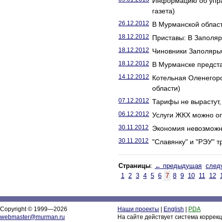
Информацию об упра
газета)
26.12.2012
В Мурманской област
18.12.2012
Приставы: В Заполяр
18.12.2012
Чиновники Заполярья
18.12.2012
В Мурманске предста
14.12.2012
Котельная Оленегор
области)
07.12.2012
Тарифы не вырастут, 
06.12.2012
Услуги ЖКХ можно опл
30.11.2012
Экономия невозможн
30.11.2012
"Славянку" и "РЭУ" 
Страницы
:
← предыдущая
след
1
2
3
4
5
6
7
8
9
10
11
12
Copyright © 1999—2026
Наши проекты
|
English
|
PDA
webmaster@murman.ru
На сайте действует система коррек