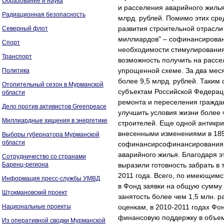
Образование и наука
и расселения аварийного жиль
Радиационная безопасность
млрд. рублей. Помимо этих ср
развития строительной отрасли
Северный флот
миллиардов" – софинансирован
Спорт
необходимости стимулирования
Транспорт
возможность получить на расс
упрощенной схеме. За два мес
Политика
более 9,5 млрд. рублей. Таким
Отопительный сезон в Мурманской
субъектам Российской Федерац
области
ремонта и переселения граждан
Дело против активистов Greenpeace
улучшить условия жизни более 
Миллиардные хищения в энергетике
строителей. Еще одной антикр
внесенными изменениями в 185
Выборы губернатора Мурманской
области
софинансирсофинансирования п
аварийного жилья. Благодаря э
Сотрудничество со странами
Баренц-региона
выразили готовность забрать в
2011 года. Всего, по имеющимс
Информация пресс-службы УМВД
в Фонд заявки на общую сумму в
Штокмановский проект
занятость более чем 1,5 млн. 
Национальные проекты
оценкам, в 2010-2011 годах Фо
финансовую поддержку в объеме
Из оперативной сводки Мурманской