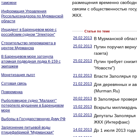
размещения временно свободны
таможни
связям с общественностью гос
Информация Управления
ЖКХ.
Россельхознадзора по Мурманской
области
Инцидент в Баренцевом море с
Статьи по теме
российским судном "Электрон"
26.02.2013
В Мурманской облас
Строительство гипермаркета в
25.02.2013
Путин поручил верну
центре Мурманска
газета)
В Баренцевом море затонула
25.02.2013
Путин требует снизи
атомная подводная лодка К-159 с
экипажем
"Новости")
Монетизация льгот
21.02.2013
Власти Заполярья пр
Сотовая связь
21.02.2013
Для деревянных и а
(Murman.Ru)
Повременка
20.02.2013
В Заполярье проверя
Рыболовецкое судно "Малахит"
потерпело крушение в Баренцевом
15.02.2013
Вскрыты миллиардные
море
15.02.2013
Депутаты Заполярья 
Выборы в Государственную Думу РФ
ЖКХ (Интерфакс)
Загрязнение питьевой воды
14.02.2013
До 1 июля 2013 года
птицефабрикой "Мурманская"