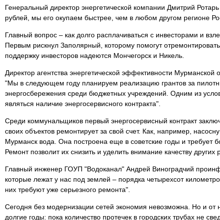
Генеральный директор энергетической компании Дмитрий Ротарь
рублей, мы его окупаем быстрее, чем в любом другом регионе Ро
Главный вопрос – как долго расплачиваться с инвесторами и взле
Первым рискнул Заполярный, которому помогут отремонтировать
поддержку инвесторов надеются Мончегорск и Никель.
Директор агентства энергетической эффективности Мурманской о
"Мы в следующем году планируем реализацию грантов за пилотн
энергосбережения среди бюджетных учреждений. Одним из услов
являться наличие энергосервисного контракта".
Среди коммунальщиков первый энергосервисный контракт заключ
своих объектов ремонтирует за свой счет. Как, например, насосн
Мурманск вода. Она построена еще в советские годы и требует 
Ремонт позволит их снизить и уделить внимание качеству других р
Главный инженер ГОУП "Водоканал" Андрей Виноградчий проин
которые лежат у нас под землей – порядка четырехсот километр
них требуют уже серьезного ремонта".
Сегодня без модернизации сетей экономия невозможна. Но и от
долгие годы: пока количество протечек в городских трубах не све