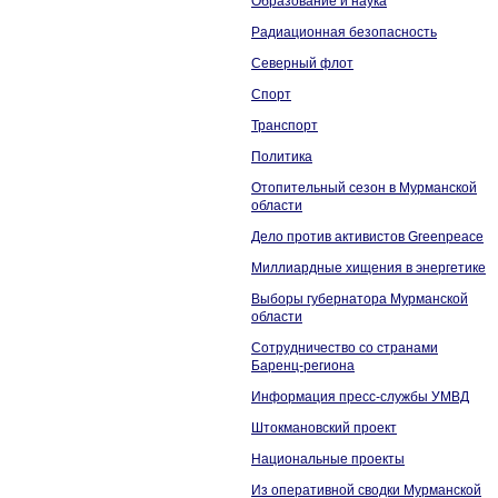
Образование и наука
Радиационная безопасность
Северный флот
Спорт
Транспорт
Политика
Отопительный сезон в Мурманской
области
Дело против активистов Greenpeace
Миллиардные хищения в энергетике
Выборы губернатора Мурманской
области
Сотрудничество со странами
Баренц-региона
Информация пресс-службы УМВД
Штокмановский проект
Национальные проекты
Из оперативной сводки Мурманской