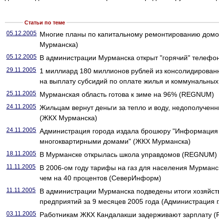
Статьи по теме
05.12.2005
Многие планы по капитальному ремонтированию домо
Мурманска)
05.12.2005
В администрации Мурманска открыт "горячий" телефо
29.11.2005
1 миллиард 180 миллионов рублей из консолидирован
на выплату субсидий по оплате жилья и коммунальных
25.11.2005
Мурманская область готова к зиме на 96% (REGNUM)
24.11.2005
Жильцам вернут деньги за тепло и воду, недополучен
(ЖКХ Мурманска)
24.11.2005
Администрация города издала брошюру "Информация 
многоквартирными домами" (ЖКХ Мурманска)
18.11.2005
В Мурманске открылась школа управдомов (REGNUM)
11.11.2005
В 2006-ом году тарифы на газ для населения Мурманс
чем на 40 процентов (СеверИнформ)
11.11.2005
В администрации Мурманска подведены итоги хозяйст
предприятий за 9 месяцев 2005 года (Администрация г
03.11.2005
Работникам ЖКХ Кандалакши задерживают зарплату 