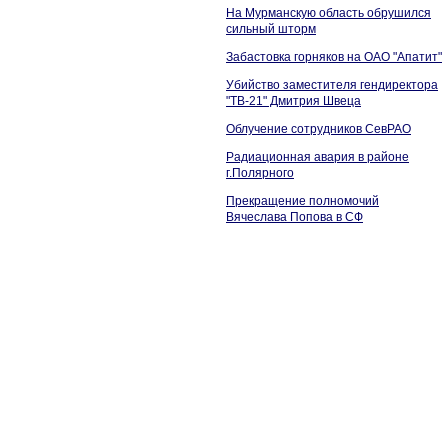
На Мурманскую область обрушился
сильный шторм
Забастовка горняков на ОАО "Апатит"
Убийство заместителя гендиректора
"ТВ-21" Дмитрия Швеца
Облучение сотрудников СевРАО
Радиационная авария в районе
г.Полярного
Прекращение полномочий
Вячеслава Попова в СФ