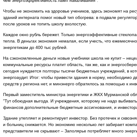
чем энергоэффективность ламп накаливания".
Чтобы не экономить на здоровье учеников, здесь экономят на рес
зданий интерната помог новый тип обогрева: в подвале регулятор
после уроков не топить школу вхолостую.
Каждое окно рубль бережет. Только энергоэффективные стеклопа
тепла. В деньгах экономия немалая, если учесть, что ежемесяч
энергетикам до 400 тыс рублей.
На сэкономленные деньги новые учебники школа не купит – неце
коммунальные ресурсы платит область, так же, как и энергосбер
сегодня нуждается полторы тысячи бюджетных учреждений, в ко
энергоаудит. Итог: чтобы привести здания в норму, необходимо д
средств у региона нет, и минэнерго обратилось за помощью к ин
Первый заместитель министра энергетики и ЖКХ Мурманской об
"Тут обоюдная выгода. И учреждения, которому не надо выбивать,
финансов дополнительные бюджетные ассигнования, и инвестора
Здание утепляет и ремонтирует инвестор. Без протечек и сквозн
и больниц снижается. Но экономию несколько лет забирает компа
представители не скрывают – Заполярье потребляет много энерги