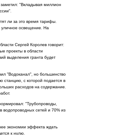
 заметил: "Вкладывая миллион
ссии".
тят ли за это время тарифы.
 уличное освещение. На
бласти Сергей Королев говорит:
ые проекты в области
ий выделения гранта будет
ил "Водоканал", но большинство
ую станцию, с которой подается в
больших расходов на содержание.
абот.
формировал: "Трубопроводы,
ов водопроводных сетей и 70% из
 нее экономии эффекта ждать
дется к нулю.