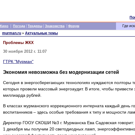
По
|
|
|
|
Где иск
Кино
Погода
Тендеры
Знакомства
Форум
murman.ru
»
Актуальные темы
Проблемы ЖКХ
30 ноября 2012 г. 11:07
ГТРК "Мурман"
Экономия невозможна без модернизации сетей
Сегодня в энергосберегающих технологиях нуждаются полторы т
которых провели массовый энергоаудит. В итоге, чтобы привести
миллиарда рублей.
В классах мурманского коррекционного интерната каждый день г
воспитанников – здесь особые требования к типу и мощности лам
Директор ГООУ СКОШИ №3 г. Мурманска Ева Садовская говорит: "
1 декабря мы получим 20 светодиодных ламп, энергоэффективнос