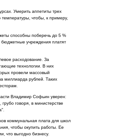
урсах. Умерить аппетиты трех
 температуры, чтобы, к примеру,
кеты способны поберечь до 5 %
но бюджетные учреждения платят
левое расходование. За
егающие технологии. В них
торых провели массовый
ва миллиарда рублей. Таких
весторам.
ласти Владимир Софьин уверен:
 грубо говоря, в министерстве
".
яков коммунальная плата для школ
ния, чтобы окупить работы. Ее
и, что выгодно бизнесу.