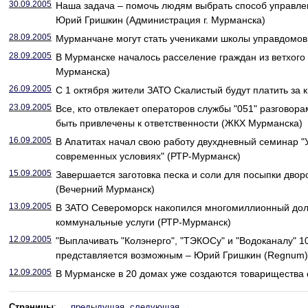
30.09.2005
Наша задача – помочь людям выбрать способ управл
Юрий Гришкин (Администрация г. Мурманска)
28.09.2005
Мурманчане могут стать учениками школы управдомо
28.09.2005
В Мурманске началось расселение граждан из ветхого
Мурманска)
26.09.2005
С 1 октября жители ЗАТО Скалистый будут платить за
23.09.2005
Все, кто отвлекает операторов службы "051" разговор
быть привлечены к ответственности (ЖКХ Мурманска)
16.09.2005
В Апатитах начал свою работу двухдневный семинар
современных условиях" (РТР-Мурманск)
15.09.2005
Завершается заготовка песка и соли для посыпки двор
(Вечерний Мурманск)
13.09.2005
В ЗАТО Североморск накопился многомиллионный дол
коммунальные услуги (РТР-Мурманск)
12.09.2005
"Выплачивать "Колэнерго", "ТЭКОСу" и "Водоканалу" 
представляется возможным – Юрий Гришкин (Regnum)
12.09.2005
В Мурманске в 20 домах уже создаются товарищества
Страницы
:
← предыдущая
следующая →