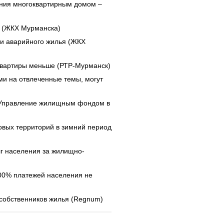
ения многоквартирным домом –
в (ЖКХ Мурманска)
 и аварийного жилья (ЖКХ
 квартиры меньше (РТР-Мурманск)
ами на отвлеченные темы, могут
 "Управление жилищным фондом в
овых территорий в зимний период
г населения за жилищно-
100% платежей населения не
 собственников жилья (Regnum)