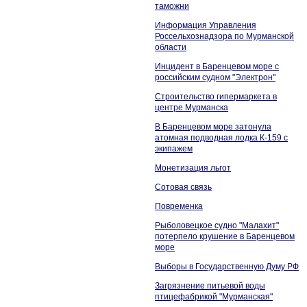
таможни
Информация Управления
Россельхознадзора по Мурманской
области
Инцидент в Баренцевом море с
российским судном "Электрон"
Строительство гипермаркета в
центре Мурманска
В Баренцевом море затонула
атомная подводная лодка К-159 с
экипажем
Монетизация льгот
Сотовая связь
Повременка
Рыболовецкое судно "Малахит"
потерпело крушение в Баренцевом
море
Выборы в Государственную Думу РФ
Загрязнение питьевой воды
птицефабрикой "Мурманская"