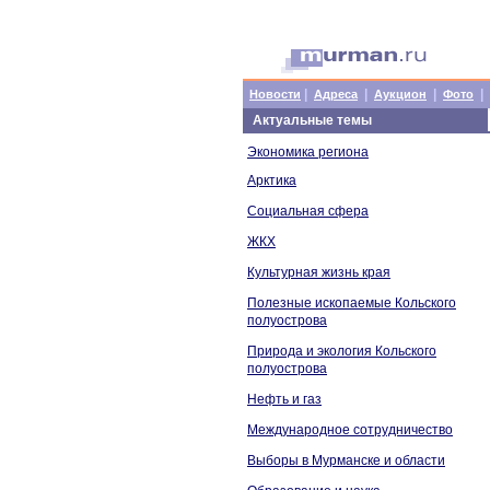
|
|
|
|
Новости
Адреса
Аукцион
Фото
Актуальные темы
Экономика региона
Арктика
Социальная сфера
ЖКХ
Культурная жизнь края
Полезные ископаемые Кольского
полуострова
Природа и экология Кольского
полуострова
Нефть и газ
Международное сотрудничество
Выборы в Мурманске и области