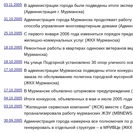
03.11.2005
В администрации города были подведены итоги экспе
(Администрация г. Мурманска)
31.10.2005
Администрация города Мурманска продолжает работу 
способа управления многоквартирным домами (Админи
25.10.2005
С первого января 2006 года измениться порядок пред
жилищно-коммунальных услуг (ЖКХ Мурманска)
18.10.2005
Ремонтные работы в квартирах одиноких ветеранов вед
Мурманска)
18.10.2005
На улице Подгорной установлено 30 опор уличного о
17.10.2005
В администрации Мурманска подведены итоги конкурс
заказа по обслуживанию полигона городской мусорной
(ЖКХ Мурманска)
17.10.2005
В Мурманске объявлено штормовое предупреждение 
04.10.2005
Итоги конкурсов, объявленных в мае и июле 2005 года
03.10.2005
"Жилищная сервисная компания" (ЖСК) вместе с Един
проанализировала работу мурманских ЖЭУ (MBNEWS.
30.09.2005
Администрация города намерена все полномочия по р
генерировать в отдельной структуре – в МРИВЦе (ЖКХ